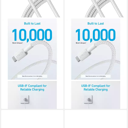
ANKER
ANKER
Anker 322 Computer-Kabel
Anker 322 Computer-Kabel
ab 26,97 €
ab 26,97 €
in 4-5 Werktagen bei dir
in 4-5 Werktagen bei dir