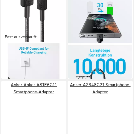
Fast ausverkauft
ANKER
ANKER
Anker 322 Computer-Kabel
A81F5G11 Smartphone-
44,80 €
Adapter
in 4-5 Werktagen bei dir
17,85 €
in 4-5 Werktagen bei dir
Anker Anker A81F6G11
Anker A2348G21 Smartphone-
Smartphone-Adapter
Adapter