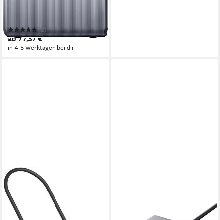
Prime (200W, 6 Ports, GaN)
USB-Ladegerät
(3)
ab 77,37 €
in 4-5 Werktagen bei dir