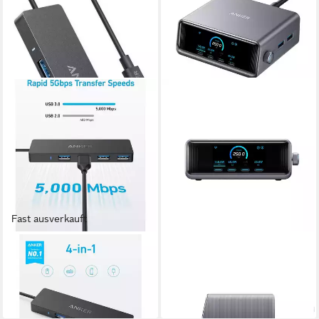
Fast ausverkauft
ANKER
ANKER
Anker A8309G11
A2345341 Smartphone-
Smartphone-Adapter
Adapter
22,16 €
ab 169,23 €
in 2-3 Werktagen bei dir
in 4-5 Werktagen bei dir