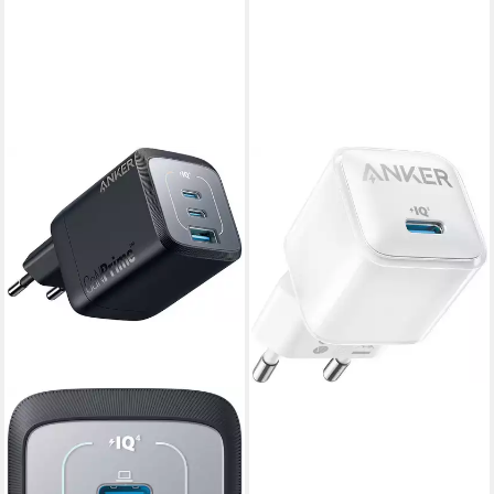
ANKER
Anker A2346G21
Smartphone-Adapter
35,10 €
in 2-3 Werktagen bei dir