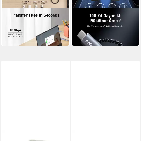
ANKER
ANKER
Laptop-Dockingstation
A88E2011 Computer-Kabel
39,28 €
PowerExpand (A83880A1)
in 4-5 Werktagen bei dir
ab 92,07 €
in 2-3 Werktagen bei dir