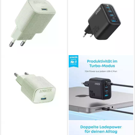
ANKER
ANKER
Anker A2337G61
Anker Zolo Ladegerät (70W,