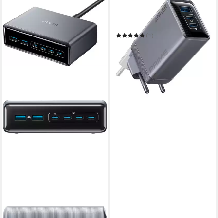
ANKER
Prime Charger (A2688341)
Smartphone-Ladegerät
(1)
ab 71,44 €
in 2-3 Werktagen bei dir
ANKER