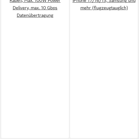
Kabel), Max. 100W Power
iPhone 17/16/15, Samsung und
Delivery, max. 10 Gbps
mehr (flugzeugtauglich)
Datenübertragung