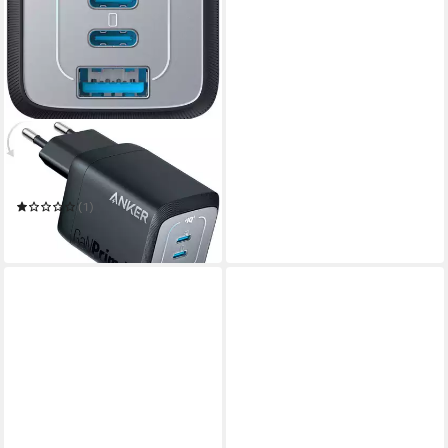
ANKER
Prime 67W GaN (3 Ports)
USB-Ladegerät
(1)
ab 68,35 €
in 2-3 Werktagen bei dir