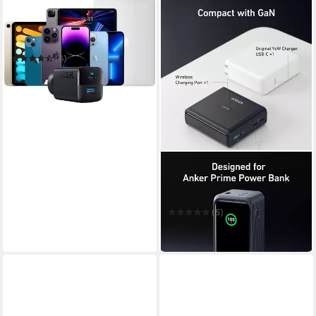
ANKER
323 Dual-Port Smartphone-
Ladegerät
(6)
ab 32,24 €
in 4-5 Werktagen bei dir
ANKER
100W für Prime Power Bank
EU-Stecker Ladestation
(5)
ab 58,58 €
in 4-5 Werktagen bei dir