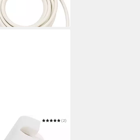
0,49 €
 Werktagen bei dir
MANN
(2)
tzkontaktstecker Stromadapter
67 €
UVP
2,26 €