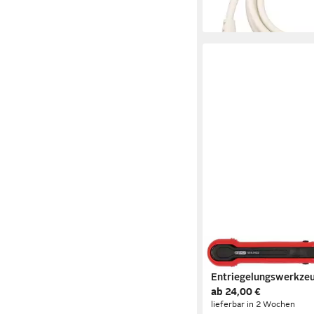
in 2-3 Werktagen bei dir
KS TOOLS
KS Tools 154.0122
Entriegelungswerkzeu
ab 24,00 €
Flachstecker 4,8 mm -
lieferbar in 2 Wochen
Entriegelung