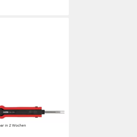
OOLS
agewerkzeug
6,86 €
bar in 2 Wochen