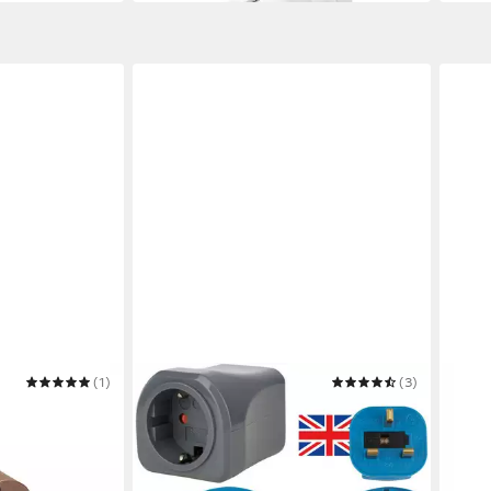
(1)
BRENNENSTUHL
(3)
BACH
r Stromadapter
Weltreise-Set mit 10 A Sicherung
Euro
Reiseadapter
Stro
ab 12,67 €
ab 2,
UVP
20,99 €
-40%
-31%