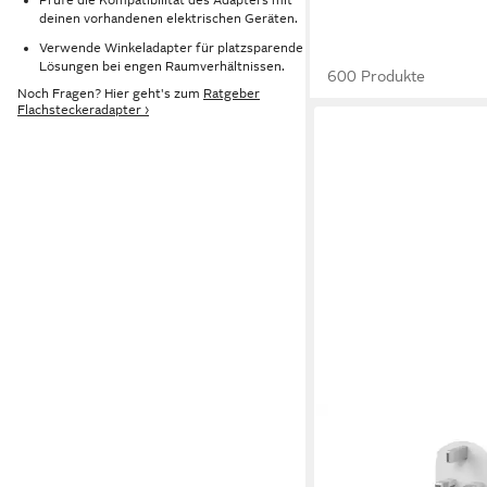
deinen vorhandenen elektrischen Geräten.
Verwende Winkeladapter für platzsparende
Lösungen bei engen Raumverhältnissen.
600 Produkte
Noch Fragen? Hier geht's zum
Ratgeber
Flachsteckeradapter ›
TESSAN
Reiseadapter UK Typ 
USB-A für England Lo