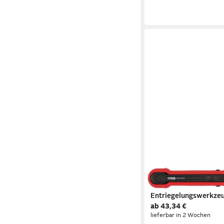
KS TOOLS
KS Tools 154.0131
Entriegelungswerkzeu
ab 43,34 €
Flachstecker 6,3 mm,
lieferbar in 2 Wochen
Entriegelung