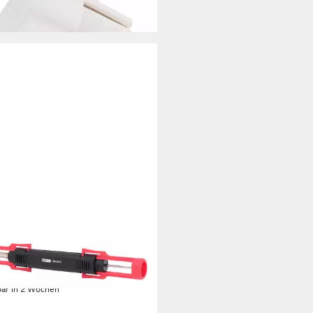
 Werktagen bei dir
OOLS
agewerkzeug
9,20 €
bar in 2 Wochen