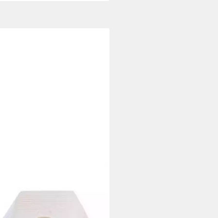
MANN
flachkupplung 2,5A/250VAC
madapter
14 €
UVP
3,09 €