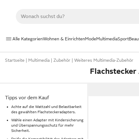
Alle Kategorien
Wohnen & Einrichten
Mode
Multimedia
Sport
Beau
Startseite
Multimedia
Zubehör
Weiteres Multimedia-Zubehör
Flachstecker
Tipps vor dem Kauf
Achte auf die Wattzahl und Belastbarkeit
des gewählten Flachsteckeradapters.
Wähle einen Adapter mit Kindersicherung
und Überspannungsschutz für mehr
Sicherheit.
Prüfe die Kompatibilität des Adapters mit