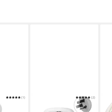
(1)
TESSAN
(2)
BREN
G mit 1 USB-C 2
Reiseadapter Schuko Stecker mit 2
H05V
ndon
USB Mehrfachsteckdose
Verl