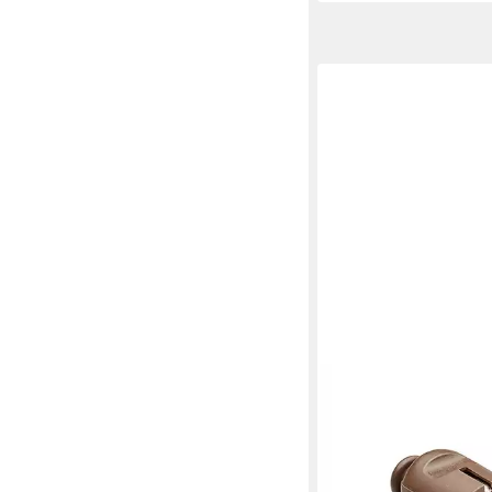
BACHMANN
Schutzkontaktstecke
ab 1,19 €
UVP
1,67 €
-29%
in 4-5 Werktagen bei dir