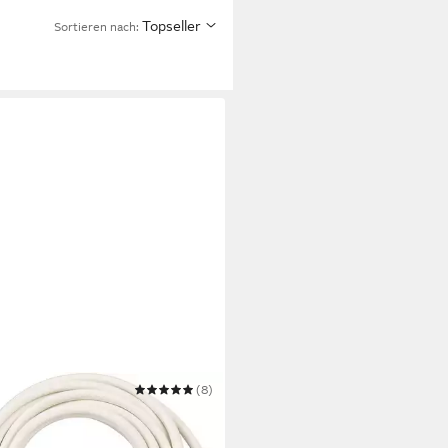
Topseller
Sortieren nach:
NENSTUHL
(8)
V-F3G1,5 5m mit Flachstecker
ängerungskabel