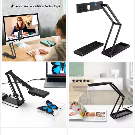
VIISAN
VIISAN
Hochauflösender
P4U Dokumentenscanner
(2)
Buchscanner, Fotoscanner
79,00 €
UVP
149,00 €
Dokumentenscanner
-47%
(3)
lieferbar - in 2-3 Werktagen bei dir
99,00 €
UVP
199,00 €
(9,90 €/ 1 Stk)
-50%
lieferbar - in 2-3 Werktagen bei dir