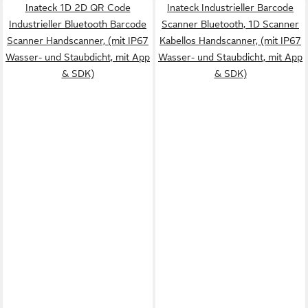
Inateck 1D 2D QR Code
Inateck Industrieller Barcode
Industrieller Bluetooth Barcode
Scanner Bluetooth, 1D Scanner
Scanner Handscanner, (mit IP67
Kabellos Handscanner, (mit IP67
Wasser- und Staubdicht, mit App
Wasser- und Staubdicht, mit App
& SDK)
& SDK)