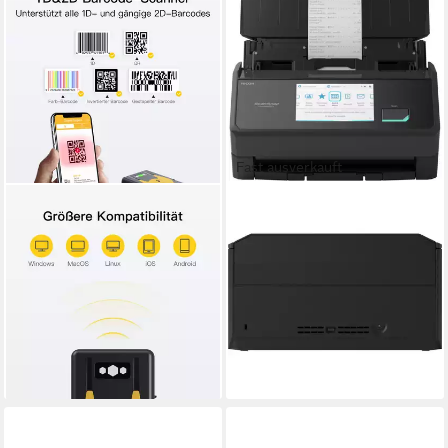
Fast ausverkauft
INATECK
RICOH
1D/2D Bluetooth Scanner mit
Ricoh ScanSnap iX2500,
2,4Ghz USB Adapter, BCST-
Einzugsscanner, (USB, WLAN)
42 Handscanner
Scanner
49,99 €
ab 471,76 €
UVP
129,99 €
UVP
605,00 €
-62%
-22%
lieferbar - in 3-4 Werktagen bei dir
lieferbar - in 3-4 Werktagen bei dir