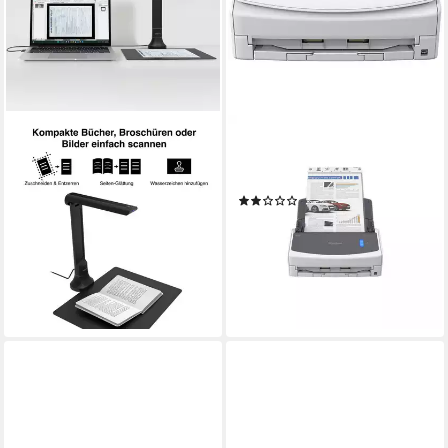
VIISAN
RICOH
Hochauflösender
ScanSnap iX1400 Scanner,
Buchscanner,
(40 Seiten/Min., 50 Blatt)
(1)
Dokumentenscanner
ab 353,42 €
UVP
441,00 €
Dokumentenscanner
-20%
99,00 €
UVP
129,00 €
lieferbar - in 3-4 Werktagen bei dir
(4,95 €/ 1 Stk)
-23%
lieferbar - in 2-3 Werktagen bei dir