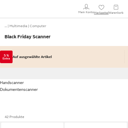
Mein Konto
Merkzettel
Warenkorb
…
Multimedia
Computer
Black Friday Scanner
5 %
Auf ausgewählte Artikel
Extra
Handscanner
Dokumentenscanner
42 Produkte