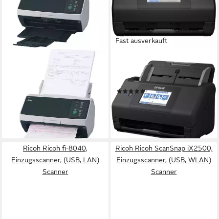
Fast ausverkauft
RICOH
EPSON
Ricoh fi-8150,
Epson WorkForce ES-580W,
Einzugsscanner, (USB, LAN)
Einzugsscanner Scanner
(1)
Scanner
ab 425,09 €
UVP
679,99 €
ab 614,05 €
UVP
1.212,61 €
-37%
-49%
lieferbar - in 3-4 Werktagen bei dir
lieferbar - in 3-4 Werktagen bei dir
Ricoh Ricoh fi-8040,
Ricoh Ricoh ScanSnap iX2500,
Einzugsscanner, (USB, LAN)
Einzugsscanner, (USB, WLAN)
Scanner
Scanner