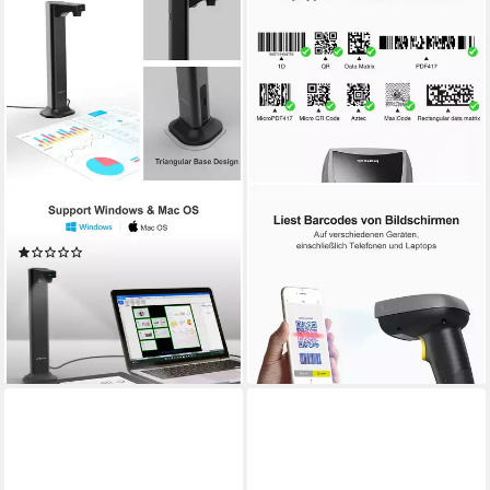
VIISAN
INATECK
DL8 Dokumentenscanner
1D/2D QR Barcode Scanner
(1)
Bluetooth mit Ladestation
99,00 €
UVP
149,00 €
Handscanner
-34%
119,99 €
UVP
159,99 €
lieferbar - in 2-3 Werktagen bei dir
-25%
lieferbar - in 3-4 Werktagen bei dir