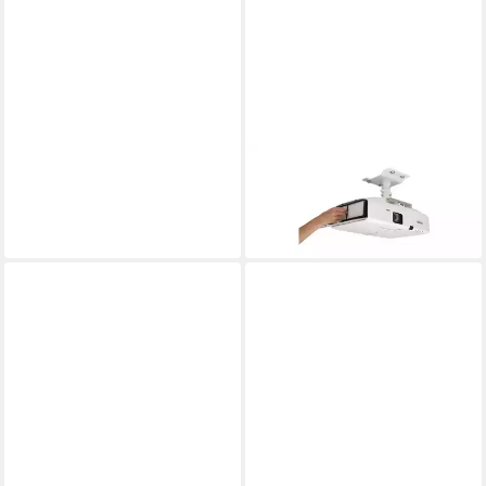
EPSON
Epson Beamerlampe Epson
56,41 €
lieferbar - in 4-5 Werktagen bei dir