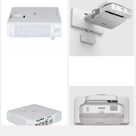
EPSON
EPSON
EB-L260F Beamer (4600 lm,
EB-695Wi Beamer (3500 lm,
2500000:1, 1920 x 1080 px)
14000:1, 1280 x 800 px)
ab 1.259,00 €
ab 1.613,64 €
lieferbar - in 2-3 Werktagen bei dir
lieferbar - in 2-3 Werktagen bei dir