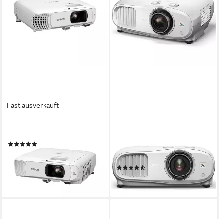
Fast ausverkauft
EPSON
EPSON
EPS EHTW840 Beamer
EH-TW7000 3D-Beamer
(1)
(3000 lm, 40000:1, 1920 x
ab 529,99 €
1080 px)
lieferbar - in 2-3 Werktagen bei dir
(2)
ab 985,26 €
lieferbar - in 2-3 Werktagen bei dir