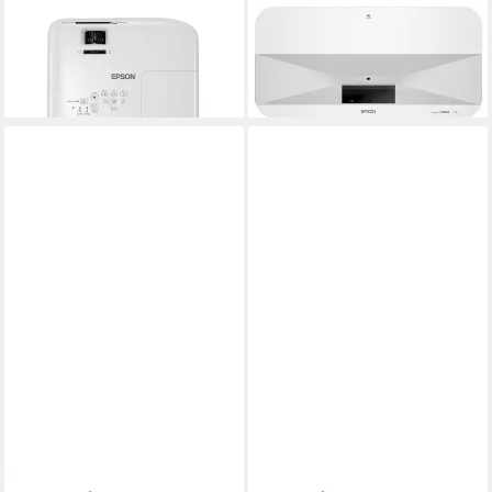
EPSON
EPSON
Epson EB-X49 LCD-Beamer
Epson EH-LS800W Beamer
ab 548,03 €
ab 3.009,00 €
lieferbar - in 3-4 Werktagen bei dir
lieferbar - in 2-3 Werktagen bei dir