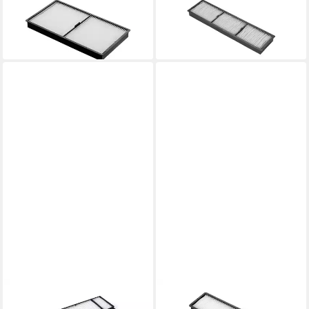
EPSON
EPSON
Beamerlampe
Beamerlampe
459,85 €
133,54 €
lieferbar - in 4-5 Werktagen bei dir
lieferbar - in 4-5 Werktagen bei dir
EPSON
Beamerlampe