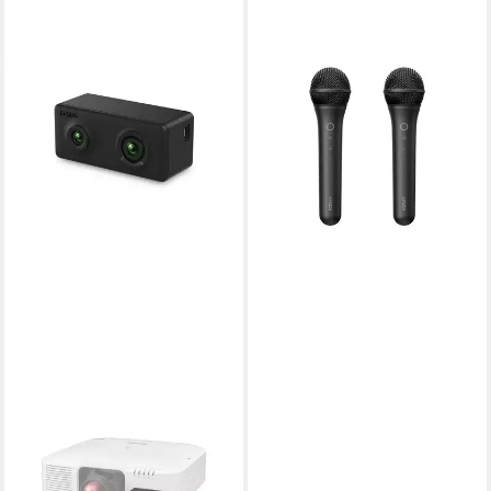
EPSON
ELPKM01 Beamer
ab 99,90 €
lieferbar - in 2-3 Werktagen bei dir