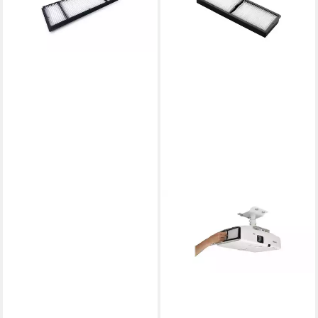
58,59 €
lieferbar - in 4-5 Werktagen bei dir