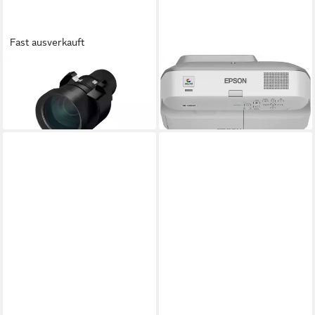
Fast ausverkauft
EPSON
EPSON
Objektiv
EB-685WI Beamer
3.763,88 €
ab 1.389,95 €
lieferbar - in 4-5 Werktagen bei dir
lieferbar - in 3-4 Werktagen bei dir