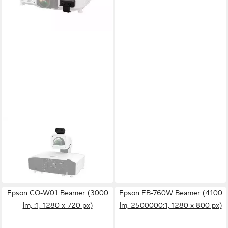
EPSON
Camera Unit ELPEC01 LED-
Beamer
ab 514,00 €
lieferbar - in 4-5 Werktagen bei dir
Epson CO-W01 Beamer (3000
Epson EB-760W Beamer (4100
lm, :1, 1280 x 720 px)
lm, 2500000:1, 1280 x 800 px)