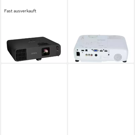
Fast ausverkauft
EPSON
EPSON
EB-L265F 3D-Beamer (4600
EB-FH06 Beamer (3500 lm,
lm, 2500000:1, 1920 x 1080
16000:1, 1920 x 1080 px)
ab 793,62 €
px)
lieferbar - in 2-3 Werktagen bei dir
ab 1.385,75 €
lieferbar - in 2-3 Werktagen bei dir