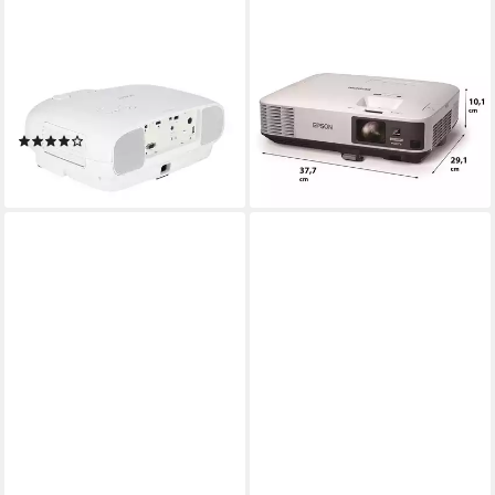
EPSON
EPSON
EH-TW7100 3D-Beamer
EB-2250U Beamer (5000 lm,
(3000 lm, 100000:1, 1920 x
15000:1, 1920 x 1200 px)
ab 999,00 €
1080 px)
lieferbar - in 2-3 Werktagen bei dir
(1)
ab 1.112,34 €
lieferbar - in 2-3 Werktagen bei dir