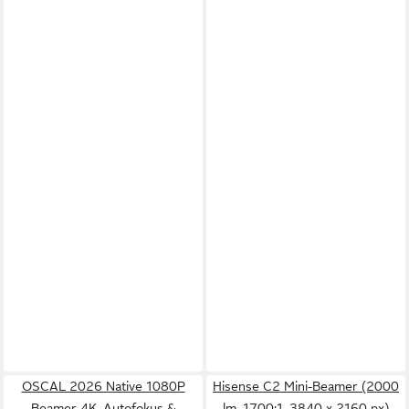
OSCAL 2026 Native 1080P
Hisense C2 Mini-Beamer (2000
Beamer 4K, Autofokus &
lm, 1700:1, 3840 x 2160 px)