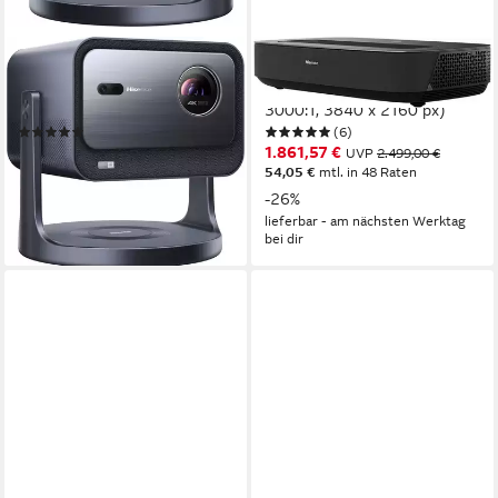
HISENSE
HISENSE
C2 Mini-Beamer (2000 lm,
PL2 Laser-TV (2700 lm,
1700:1, 3840 x 2160 px)
3000:1, 3840 x 2160 px)
(12)
(6)
1.582,72 €
1.861,57 €
UVP
1.999,00 €
UVP
2.499,00 €
45,95 €
mtl. in 48 Raten
54,05 €
mtl. in 48 Raten
-21%
-26%
lieferbar - am nächsten Werktag
lieferbar - am nächsten Werktag
bei dir
bei dir