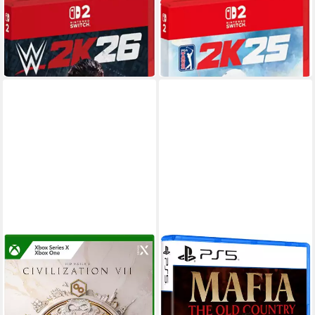
WWE 2K26
PGA Tour 2K25
NSW2
Plattform
NSW2
Plattform
ab 16 Jahren
USK-Freigabe
ab 12 Jahren
USK-Freigabe
42,90 €
34,90 €
in 4-5 Werktagen bei dir
in 4-5 Werktagen bei dir