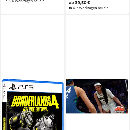
in 5-6 Werktagen bei dir
ab 39,50 €
in 6-7 Werktagen bei dir
2K
Borderlands 4 Deluxe
PlayStation 5
Plattform
keine Jugendfreigabe (ab 18 Jahren)
USK-Freigabe
2K
Publisher
(3)
ab 44,99 €
in 6-7 Werktagen bei dir