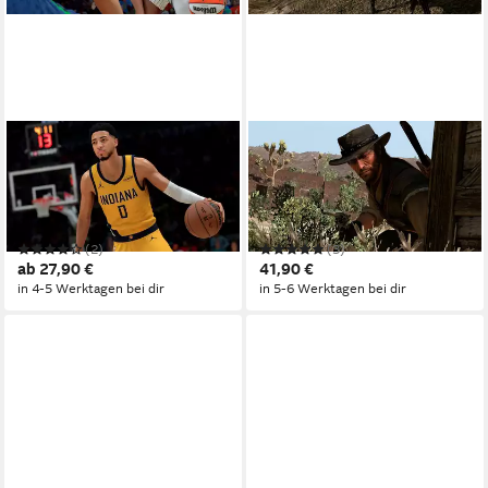
2K
ROCKSTAR GAMES
NBA 2K26
Red Dead Redemption
PlayStation 4
Plattform
PlayStation 5
Plattform
ab 16 Jahren
USK-Freigabe
keine Jugendfreigabe (ab 18 Jahren)
2K
Publisher
Rockstar
Publisher
(2)
(3)
ab 27,90 €
41,90 €
in 4-5 Werktagen bei dir
in 5-6 Werktagen bei dir