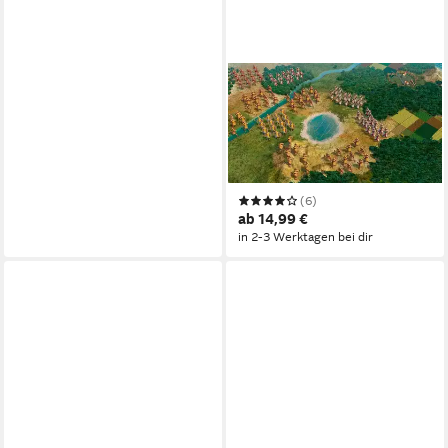
TAKE 2
Civilization V - The Complete
Edition
PC
Plattform
ab 12 Jahren
USK-Freigabe
2K Games
Publisher
(6)
ab 14,99 €
in 2-3 Werktagen bei dir