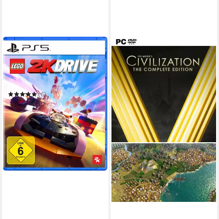
TAKE 2
Lego 2K Drive
PlayStation 5
Plattform
ab 6 Jahren
USK-Freigabe
2K Games
Publisher
(6)
ab 11,89 €
UVP
29,99 €
-60%
in 2-3 Werktagen bei dir