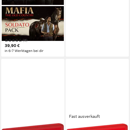
2K
Mafia: The Old Country
Xbox Series X
Plattform
keine Jugendfreigabe (ab 18 Jahren)
USK-Freigabe
2K
Publisher
(8)
39,90 €
in 6-7 Werktagen bei dir
Fast ausverkauft
TAKE 2
TAKE 2