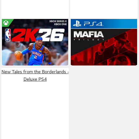
TAKE TWO
TAKE TWO
NBA 2K26
Mafia Trilogy
Xbox Series X/S
Plattform
Playstation 4
Plattform
ab 16 Jahren
USK-Freigabe
keine Jugendfreigabe (ab 18 Jahren)
Take Two Interactive Software Europe Ltd
Publisher
Take Two Interactive Software Europe Ltd
27,90 €
34,90 €
in 4-5 Werktagen bei dir
in 6-7 Werktagen bei dir
New Tales from the Borderlands -
Deluxe PS4