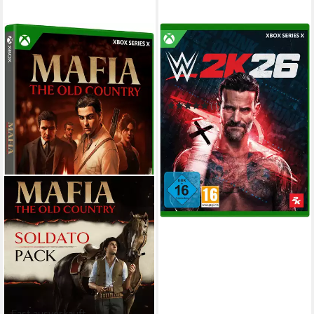
2K
WWE 2K26
Xbox Series X
Plattform
ab 16 Jahren
USK-Freigabe
Kampfspiele
Genre
(1)
ab 42,90 €
in 4-5 Werktagen bei dir
Fast ausverkauft