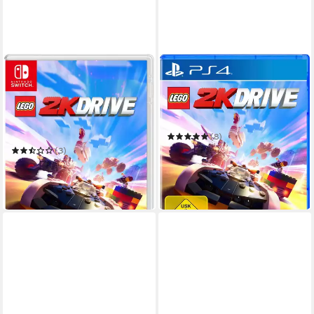
TAKE 2
TAKE 2
Lego 2K Drive - Code in the
Lego 2K Drive (USK)
Box
PlayStation 4
Plattform
ab 6 Jahren
USK-Freigabe
Nintendo Switch
Plattform
2K Games
Publisher
ab 6 Jahren
USK-Freigabe
2K Games
Publisher
(8)
ab 9,89 €
UVP
29,99 €
(3)
ab 8,11 €
UVP
29,99 €
-67%
-73%
in 2-3 Werktagen bei dir
in 2-3 Werktagen bei dir