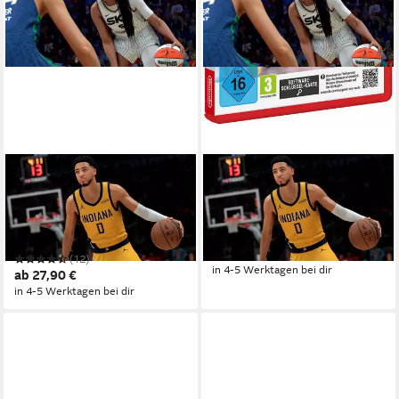
2K
2K
NBA 2K26
NBA 2K26 (Code in a Box)
PlayStation 5
Plattform
Nintendo Switch 2
Plattform
ab 16 Jahren
USK-Freigabe
ab 16 Jahren
USK-Freigabe
2K
Publisher
2K
Publisher
27,90 €
(12)
in 4-5 Werktagen bei dir
ab 27,90 €
in 4-5 Werktagen bei dir