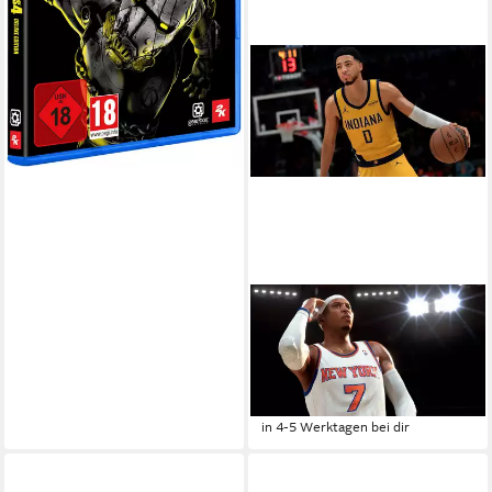
2K
NBA 2K26
Nintendo Switch
Plattform
ab 16 Jahren
USK-Freigabe
2K
Publisher
ab 29,95 €
in 4-5 Werktagen bei dir