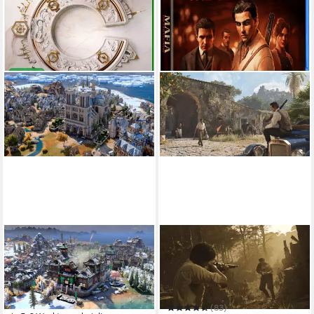
2K
2K
Civilization VII
Mafia: The Old Country
Xbox One
Plattform
PlayStation 5
Plattform
ab 12 Jahren
USK-Freigabe
keine Jugendfreigabe (ab 18 Jahren)
2K
Publisher
2K
Publisher
39,90 €
(83)