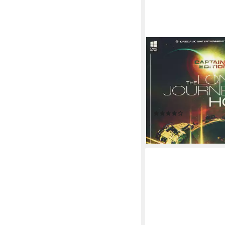
DAEDALIC ENTERTAIN
The Long Journey Ho
Edition
PC
Plattform
ab 12 Jahren
USK-Freiga
Daedalic Entertainment
(1)
23,39 €
lieferbar - in 3-4 Werktag