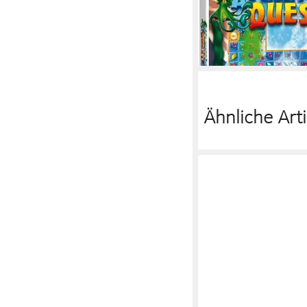
ab 0 Jahren
USK-Freigab
35,39 €
lieferbar - in 3-4 Werktag
Ähnliche Arti