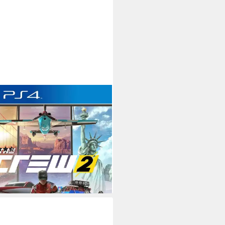
OFT
Crew 2
tation 4
Plattform
 Jahren
USK-Freigabe
ft
Publisher
(188)
9 €
rbar - in 2-3 Werktagen bei dir