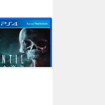
Y
l Dawn
tation 4
Plattform
 Jugendfreigabe (ab 18 Jahren)
USK-Freigabe
Sony Computer Entertainment Of America
Publisher
9 €
rbar - in 3-4 Werktagen bei dir