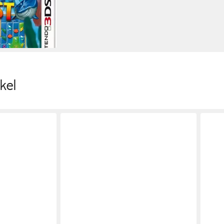
e
S.A.D. Software Vertriebs- und Produktions GmbH
Publisher
en bei dir
kel