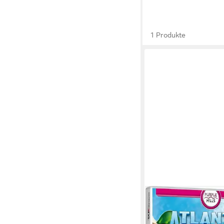
1 Produkte
S.A.D.
Atlantic Quest
Nintendo 3DS
Plattform