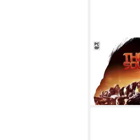
HEADUP GAMES
The Red Solstice
ab 16 Jahren
USK-Freiga
9,90 €
UVP
29,99 €
-67%
lieferbar - in 2-3 Werktag