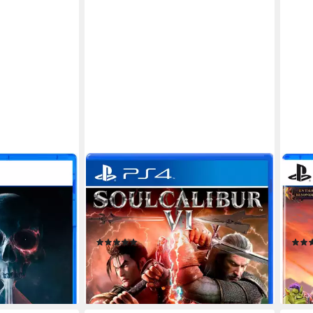
BANDAI NAMCO
KALY
Soul Calibur VI
Dung
PlayStation 4
Plattform
PlayS
b 18 Jahren)
USK-Freigabe
ab 12 Jahren
USK-Freigabe
ab 12
LC
Publisher
Bandai Namco
Publisher
Kaly
(1)
ab 19,99 €
14,9
lieferbar - in 2-3 Werktagen bei dir
-70
en bei dir
liefe