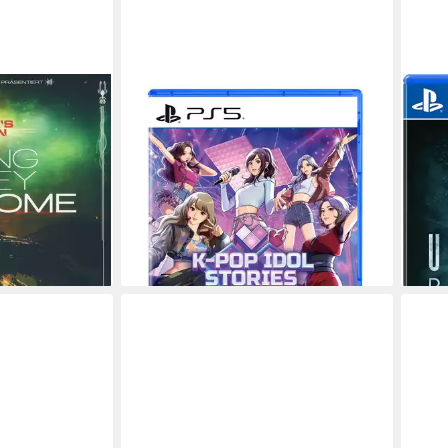
MENT
PQUBE
SON
me Captain's
K-Pop Idol Stories: Road to Debut
Unti
PlayStation 5
Plattform
Plays
ab 0 Jahren
USK-Freigabe
keine
PQube
Publisher
be
 GmbH
Publisher
34,99 €
41,1
lieferbar - in 3-4 Werktagen bei dir
liefe
en bei dir