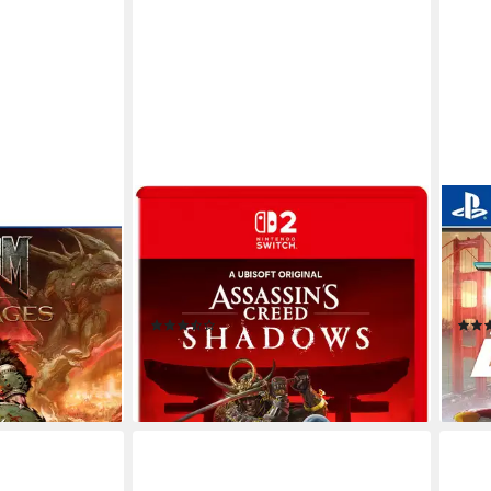
UBISOFT
UBIS
s
ASSASSIN'S CREED SHADOWS
The 
Nintendo Switch 2
Plattform
PlayS
b 18 Jahren)
USK-Freigabe
keine Jugendfreigabe (ab 18 Jahren)
USK-Freigabe
ab 12
Ubisoft
Publisher
Ubiso
(4)
52,90 €
19,9
lieferbar - in 5-6 Werktagen bei dir
liefe
en bei dir