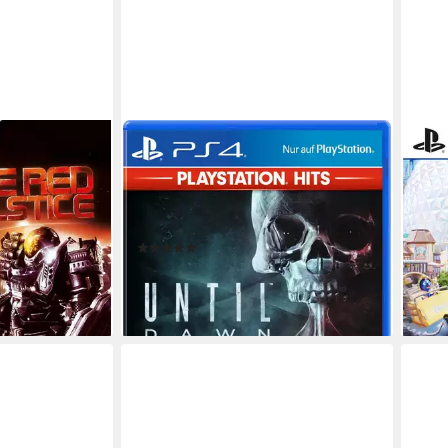
SONY
THQ 
Until Dawn
Ed &
Edit
be
PlayStation 4
Plattform
keine Jugendfreigabe (ab 18 Jahren)
USK-Freigabe
PlayS
Action, Adventure
Genre
ab 0 
THQ 
(77)
en bei dir
ab 17,99 €
UVP
19,99 €
44,9
-10%
liefe
lieferbar - in 2-3 Werktagen bei dir