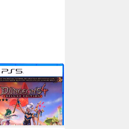
PSO MEDIA
eons 4 - Deluxe Edition
tation 5
Plattform
 Jahren
USK-Freigabe
pso Media
Publisher
(1)
9 €
UVP
49,99 €
%
rbar - in 2-3 Werktagen bei dir