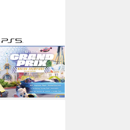
NORDIC
 Edda: Grand Prix - Deluxe
ion
tation 5
Plattform
Jahren
USK-Freigabe
Nordic
Publisher
9 €
rbar - in 3-4 Werktagen bei dir