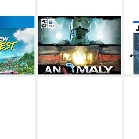
HEADUP GAMES
PQU
Anomaly - Ultimate Bundle Edition
Beyo
ab 12 Jahren
USK-Freigabe
PlayS
be
ab 16
9,90 €
Pqub
lieferbar - in 2-3 Werktagen bei dir
ab 2
liefe