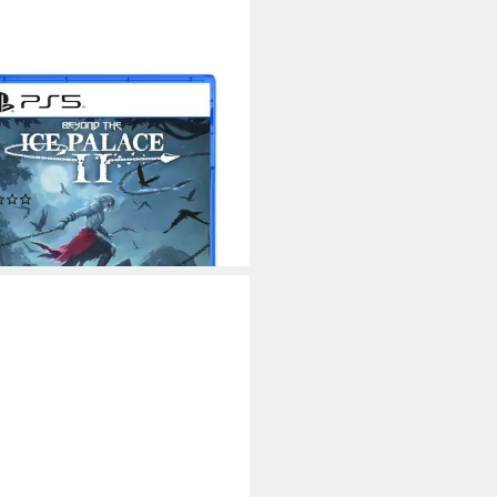
BE
nd The Ice Palace 2
tation 5
Plattform
 Jahren
USK-Freigabe
e
Publisher
(1)
9,98 €
rbar - in 3-4 Werktagen bei dir