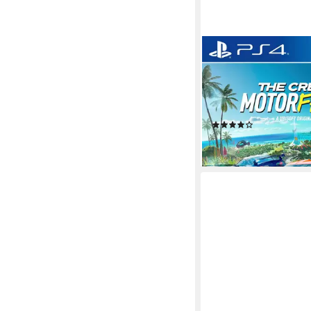
UBISOFT
The Crew Motorfest
PlayStation 4
Plattform
ab 12 Jahren
USK-Freiga
Ubisoft
Publisher
(25)
41,33 €
leider ausverkauft