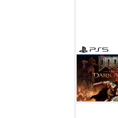
BETHESDA
DOOM: The Dark Age
PlayStation 5
Plattform
keine Jugendfreigabe (a
Shooter
Genre
(5)
65,36 €
UVP
79,99 €
-18%
lieferbar - in 2-3 Werktag