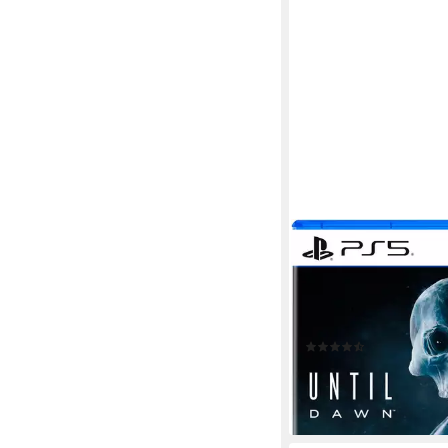
PLAYSTATION 5
Until Dawn
PlayStation 5
Plattform
keine Jugendfreigabe (a
PlayStation Publishing L
(11)
61,56 €
UVP
69,99 €
-12%
lieferbar - in 2-3 Werktag