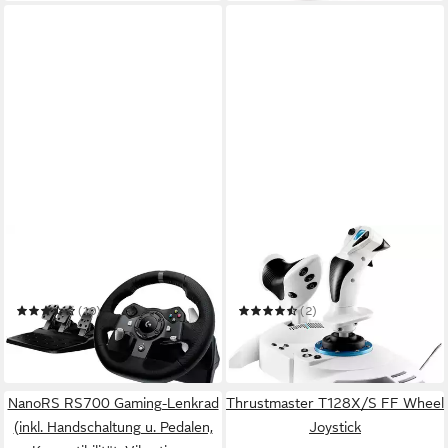
LOGITECH
THRUSTMASTER
Logitech Gaming G920
T.Flight Hotas 5 Microsoft
Driving Force, Lenkrad, (für
Flight Simulator Edition
Gaming-Lenkrad
Joystick
(10)
(2)
ab 349,00 €
ab 97,50 €
17,33 €
mtl. in 24 Raten
in 2-3 Werktagen bei dir
in 6-7 Werktagen bei dir
NanoRS RS700 Gaming-Lenkrad
Thrustmaster T128X/S FF Wheel
(inkl. Handschaltung u. Pedalen,
Joystick