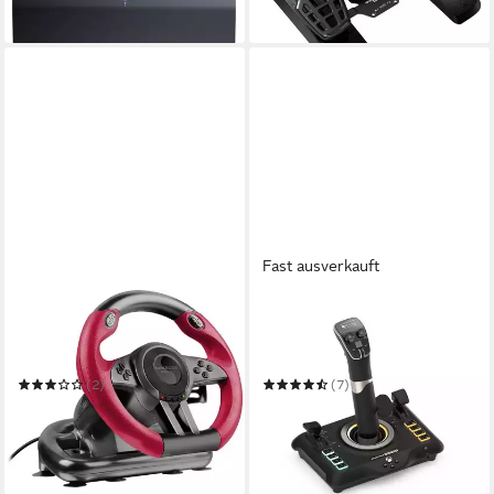
in 3-4 Werktagen bei dir
in 3-4 Werktagen bei dir
Fast ausverkauft
SPEEDLINK
TURTLE BEACH
TRAILBLAZER Racing Wheel
VelocityOne, Joystick für
Gaming-Lenkrad
Flugsimulator, für Xbox/PC
Controller
(2)
(7)
ab 79,97 €
ab 116,15 €
UVP
129,99 €
in 4-5 Werktagen bei dir
10,61 €
mtl. in 12 Raten
-11%
in 4-5 Werktagen bei dir