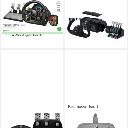
VelocityOne Race, für
VelocityOne™ Flight
PC/Konsole Controller
Universal Control System
669,75 €
Simulations-Controller
UVP
699,99 €
(1)
19,44 €
mtl. in 48 Raten
331,68 €
UVP
379,00 €
-4%
16,47 €
mtl. in 24 Raten
in 3-4 Werktagen bei dir
-12%
in 3-4 Werktagen bei dir
Fast ausverkauft
LOGITECH G
TURTLE BEACH
G920 Xbox PC Lenkrad mit
XB Afterglow Wave