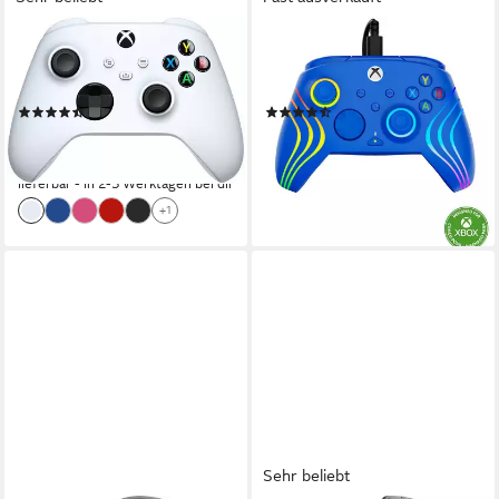
XBOX
TURTLE BEACH
Xbox Wireless Xbox-
XB Afterglow Wave
Controller
Controller
(68)
(12)
ab 57,99 €
40,01 €
UVP
64,99 €
UVP
44,99 €
-11%
-11%
lieferbar - in 2-3 Werktagen bei dir
lieferbar - in 3-4 Werktagen bei dir
+1
Sehr beliebt