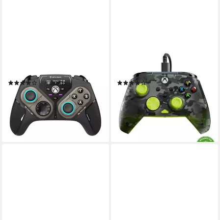
TURTLE BEACH
TURTLE BEACH
Stealth Pivot Controller
XB Rematch Core Controller
(4)
(9)
ab 123,62 €
ab 26,49 €
UVP
29,99 €
11,29 €
mtl. in 12 Raten
-12%
lieferbar - in 3-4 Werktagen bei dir
lieferbar - in 3-4 Werktagen bei dir