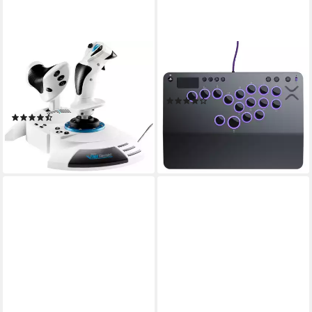
THRUSTMASTER
TURTLE BEACH
T.Flight Hotas 5 Microsoft
Victrix Pro KO Fight Stick, PS
Flight Simulator Edition
Controller
(1)
Joystick
220,83 €
UVP
249,99 €
(2)
20,17 €
mtl. in 12 Raten
ab 97,50 €
-12%
lieferbar - in 2-3 Werktagen bei dir
lieferbar - in 3-4 Werktagen bei dir