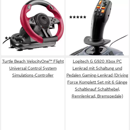
SPEEDLINK
THRUSTMASTER
TRAILBLAZER Racing Wheel
SimTask FarmStick Joystick
(20)
Gaming-Lenkrad (für
ab 80,17 €
UVP
89,99 €
PS3/PS4, Xbox Series
-11%
X/S/One, Switch und PC)
lieferbar - in 3-4 Werktagen bei dir
(2)
ab 79,97 €
lieferbar - in 3-4 Werktagen bei dir
Turtle Beach VelocityOne™ Flight
Logitech G G920 Xbox PC
Universal Control System
Lenkrad mit Schaltung und
Simulations-Controller
Pedalen Gaming-Lenkrad (Driving
Force Komplett Set mit 6 Gänge
Schaltknauf Schalthebel,
Rennlenkrad, Bremspedale)