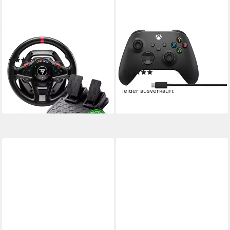
THRUSTMASTER
XBOX
T128X/S FF Wheel Joystick
Wireless PC USBC Xbox-
(6)
Controller
ab 155,87 €
UVP
179,99 €
(3)
14,24 €
mtl. in 12 Raten
ab 76,74 €
-13%
leider ausverkauft
lieferbar - in 3-4 Werktagen bei dir