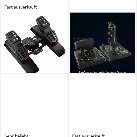
Fast ausverkauft
TURTLE BEACH
TURTLE BEACH
VelocityOne Rudder Pedals
VelocityOne Flightdeck, für
für Flugsimulator, für
PC Controller
(3)
Xbox/PC Gaming-Pedale
347,48 €
UVP
399,99 €
274,93 €
UVP
299,99 €
17,26 €
mtl. in 24 Raten
13,66 €
mtl. in 24 Raten
-13%
-8%
lieferbar - in 3-4 Werktagen bei dir
lieferbar - in 3-4 Werktagen bei dir
Sehr beliebt
Fast ausverkauft