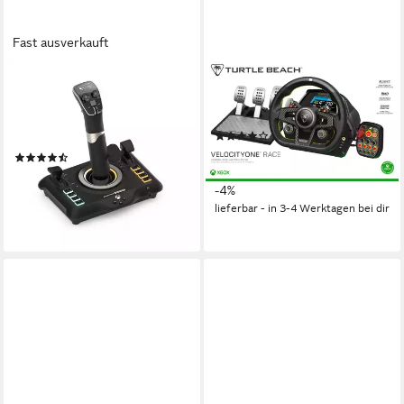
Fast ausverkauft
TURTLE BEACH
TURTLE BEACH
VelocityOne, Joystick für
VelocityOne Race, für
Flugsimulator, für Xbox/PC
PC/Konsole Controller
(1)
Controller
669,89 €
UVP
699,99 €
(7)
19,45 €
mtl. in 48 Raten
ab 116,69 €
UVP
129,99 €
-4%
10,66 €
mtl. in 12 Raten
lieferbar - in 3-4 Werktagen bei dir
-10%
lieferbar - in 4-5 Werktagen bei dir