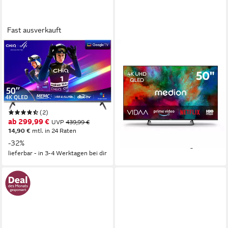
Fast ausverkauft
CHIQ
MEDION®
U50QST QLED-Fernseher
MD850602 QLED-Fernseher
127 cm/50 Zoll
Diagonale
125.7 cm/50 Zoll
Diagonale
QLED
Bildschirmtechnologie
QLED
Bildschirmtechnologie
4K Ultra HD
Auflösung
4K Ultra HD
Auflösung
Produktdatenblatt
Produktdatenblatt
(2)
ab 389,95 €
UVP
479,95 €
ab 299,99 €
UVP
439,99 €
19,37 €
mtl. in 24 Raten
14,90 €
mtl. in 24 Raten
-19%
-32%
lieferbar - in 4-5 Werktagen bei dir
lieferbar - in 3-4 Werktagen bei dir