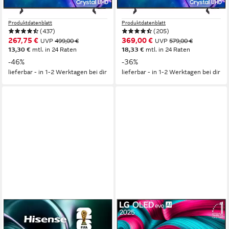
LED
Bildschirmtechnologie
LED
Bildschirmtechnologie
4K Ultra HD
Auflösung
4K Ultra HD
Auflösung
Produktdatenblatt
Produktdatenblatt
(437)
(205)
267,75 €
369,00 €
UVP
499,00 €
UVP
579,00 €
13,30 €
mtl. in 24 Raten
18,33 €
mtl. in 24 Raten
-46%
-36%
lieferbar - in 1-2 Werktagen bei dir
lieferbar - in 1-2 Werktagen bei dir
HISENSE
LG
50U7Q QLED Mini LED-
OLED42C5ELB OLED-