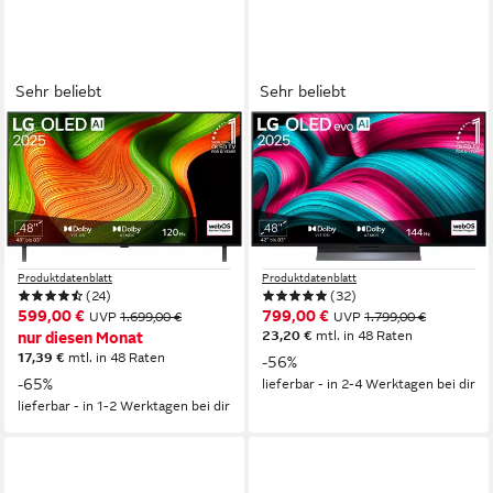
Sehr beliebt
Sehr beliebt
LG
LG
OLED48B59LA OLED-
OLED48C5ELB OLED-
Fernseher
Fernseher
121 cm/48 Zoll
Diagonale
121 cm/48 Zoll
Diagonale
OLED
Bildschirmtechnologie
OLED evo
Bildschirmtechnologie
4K Ultra HD
Auflösung
4K Ultra HD
Auflösung
Produktdatenblatt
Produktdatenblatt
(24)
(32)
599,00 €
799,00 €
UVP
1.699,00 €
UVP
1.799,00 €
23,20 €
mtl. in 48 Raten
nur diesen Monat
17,39 €
mtl. in 48 Raten
-56%
-65%
lieferbar - in 2-4 Werktagen bei dir
lieferbar - in 1-2 Werktagen bei dir