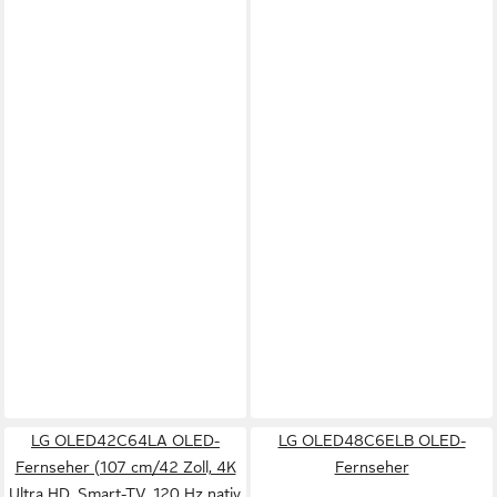
LG OLED42C64LA OLED-
LG OLED48C6ELB OLED-
Fernseher (107 cm/42 Zoll, 4K
Fernseher
Ultra HD, Smart-TV, 120 Hz nativ,