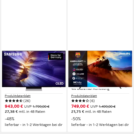
SAMSUNG
PHILIPS
GQ48S90FAE OLED-
48OLED760/12 OLED-
Fernseher
Fernseher
120 cm/48 Zoll
Diagonale
121 cm/48 Zoll
Diagonale
OLED
Bildschirmtechnologie
OLED
Bildschirmtechnologie
4K Ultra HD
Auflösung
4K Ultra HD
Auflösung
Produktdatenblatt
Produktdatenblatt
(26)
(6)
943,00 €
749,00 €
UVP
1.799,00 €
UVP
1.499,00 €
27,38 €
mtl. in 48 Raten
21,75 €
mtl. in 48 Raten
-48%
-50%
lieferbar - in 1-2 Werktagen bei dir
lieferbar - in 1-2 Werktagen bei dir