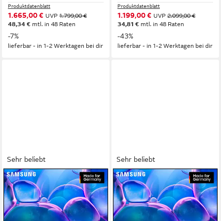
Produktdatenblatt
Produktdatenblatt
1.665,00 €
1.199,00 €
UVP
1.799,00 €
UVP
2.099,00 €
48,34 €
mtl. in 48 Raten
34,81 €
mtl. in 48 Raten
-7%
-43%
lieferbar - in 1-2 Werktagen bei dir
lieferbar - in 1-2 Werktagen bei dir
Sehr beliebt
Sehr beliebt
SAMSUNG
SAMSUNG
GU43U7099FU LED-
GU50U7099FU LED-
Fernseher
Fernseher
108 cm/43 Zoll
Diagonale
125 cm/50 Zoll
Diagonale