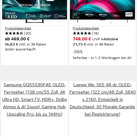
Fernseher
Fernseher
126 cm/50 Zoll
Diagonale
106 cm/42 Zoll
Diagonale
ULED
Bildschirmtechnologie
OLED evo
Bildschirmtechnologie
4K Ultra HD
Auflösung
4K Ultra HD
Auflösung
Produktdatenblatt
Produktdatenblatt
(20)
(18)
ab 469,00 €
749,00 €
UVP
1.699,00 €
16,83 €
mtl. in 36 Raten
21,75 €
mtl. in 48 Raten
leider ausverkauft
-56%
lieferbar - in 1-2 Werktagen bei dir
Samsung GQ55S90FAE OLED-
Loewe We. SEE 48 dc OLED-
Fernseher (138 cm/55 Zoll, 4K
Fernseher (122 cm/48 Zoll, 3840
Ultra HD, Smart-TV, HDR+, Dolby
x 2160, Entwickelt in
Atmos & AI Sound, Gaming Hub,
Deutschland, 30 Monate Garantie
Upscaling Pro, bis zu 144Hz)
bei Registrierung)