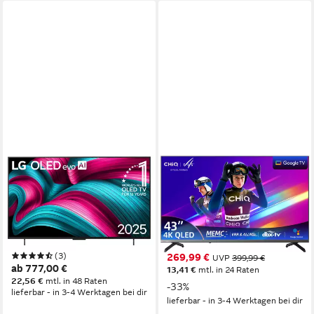
LG
CHIQ
48C54LA OLED-Fernseher
U43QST QLED-Fernseher
122 cm/48 Zoll
Diagonale
109 cm/43 Zoll
Diagonale
OLED evo
Bildschirmtechnologie
QLED
Bildschirmtechnologie
4K Ultra HD
Auflösung
4K Ultra HD
Auflösung
Produktdatenblatt
Produktdatenblatt
(3)
269,99 €
UVP
399,99 €
ab 777,00 €
13,41 €
mtl. in 24 Raten
22,56 €
mtl. in 48 Raten
-33%
lieferbar - in 3-4 Werktagen bei dir
lieferbar - in 3-4 Werktagen bei dir