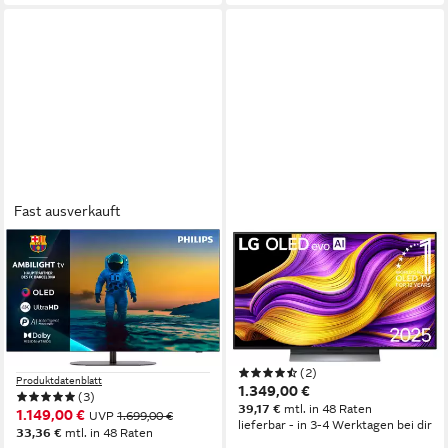
Fast ausverkauft
PHILIPS
LG
48OLED810/12 OLED-
48G59LS OLED-Fernseher
Fernseher
122 cm/48 Zoll
Diagonale
4K Ultra HD
Auflösung
121 cm/48 Zoll
Diagonale
Smart-TV
Internetfähigkeit
OLED
Bildschirmtechnologie
4K Ultra HD
Auflösung
Produktdatenblatt
(2)
Produktdatenblatt
1.349,00 €
(3)
39,17 €
mtl. in 48 Raten
1.149,00 €
UVP
1.699,00 €
lieferbar - in 3-4 Werktagen bei dir
33,36 €
mtl. in 48 Raten