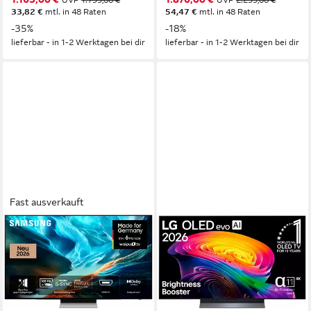
UVP
1.799,00 €
UVP
2.299,00 €
33,82 €
mtl. in 48 Raten
54,47 €
mtl. in 48 Raten
-35%
-18%
lieferbar - in 1-2 Werktagen bei dir
lieferbar - in 1-2 Werktagen bei dir
Fast ausverkauft
SAMSUNG
LG
GQ48S90HAE OLED-
OLED48C68LA OLED-
Fernseher
Fernseher
120 cm/48 Zoll
Diagonale
121 cm/48 Zoll
Diagonale
OLED
Bildschirmtechnologie
OLED evo
Bildschirmtechnologie
4K Ultra HD
Auflösung
4K Ultra HD
Auflösung