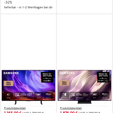
-32%
lieferbar - in 1-2 Werktagen bei dir
SAMSUNG
SAMSUNG
GQ48S85HAE OLED-
GQ48S95HAE OLED-
Fernseher
Fernseher
120 cm/48 Zoll
Diagonale
120 cm/48 Zoll
Diagonale
OLED
Bildschirmtechnologie
OLED
Bildschirmtechnologie
4K Ultra HD
Auflösung
4K Ultra HD
Auflösung
Produktdatenblatt
Produktdatenblatt
1.165,00 €
1.876,00 €