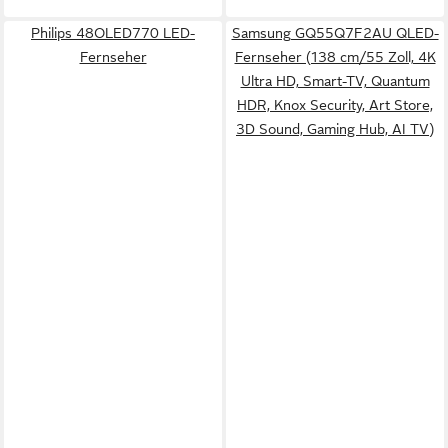
Philips 48OLED770 LED-
Samsung GQ55Q7F2AU QLED-
Fernseher
Fernseher (138 cm/55 Zoll, 4K
Ultra HD, Smart-TV, Quantum
HDR, Knox Security, Art Store,
3D Sound, Gaming Hub, AI TV)