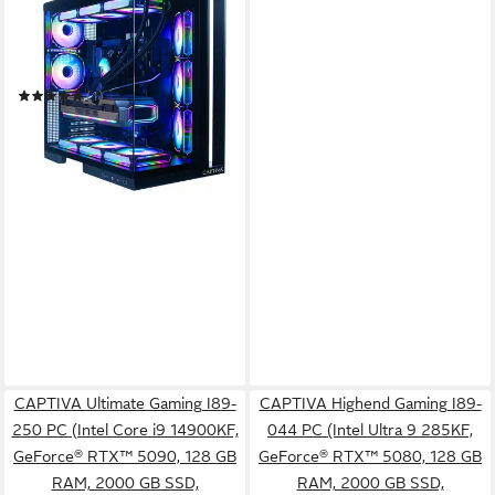
Ultimate Gaming I89-278 PC
Intel Ultra 9
Prozessor
GeForce® RTX™ 5090 32 GB
Grafikkarte
128 GB DDR5
Arbeitsspeicher
(1)
ab 7.841,05 €
UVP
8.399,00 €
227,65 €
mtl. in 48 Raten
-7%
in 3-4 Werktagen bei dir
CAPTIVA Ultimate Gaming I89-
CAPTIVA Highend Gaming I89-
250 PC (Intel Core i9 14900KF,
044 PC (Intel Ultra 9 285KF,
GeForce® RTX™ 5090, 128 GB
GeForce® RTX™ 5080, 128 GB
RAM, 2000 GB SSD,
RAM, 2000 GB SSD,