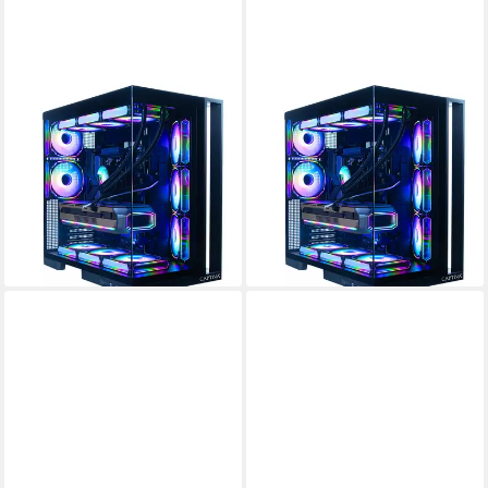
CAPTIVA
CAPTIVA
Ultimate Gaming I89-220 PC
Ultimate Gaming I89-252 PC
Intel Core i9
Prozessor
Intel Core i9
Prozessor
GeForce® RTX™ 5090 32 GB
Grafikkarte
GeForce® RTX™ 5090 32 GB
Grafikkarte
128 GB DDR5
Arbeitsspeicher
128 GB DDR5
Arbeitsspeicher
ab 7.708,80 €
7.887,00 €
UVP
8.299,00 €
UVP
8.399,00 €
223,81 €
mtl. in 48 Raten
228,98 €
mtl. in 48 Raten
-7%
-6%
in 3-4 Werktagen bei dir
in 2-3 Werktagen bei dir