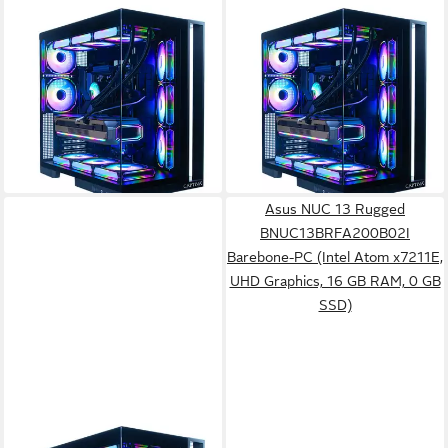
CAPTIVA
CAPTIVA
Highend Gaming I89-025 PC
Highend Gaming I89-004 PC
Intel Core i9
Prozessor
Intel Core i9
Prozessor
GeForce® RTX™ 5080 16 GB
Grafikkarte
GeForce® RTX™ 5080 16 GB
Grafikkarte
128 GB DDR5
Arbeitsspeicher
128 GB DDR5
Arbeitsspeicher
ab 4.866,91 €
ab 4.789,76 €
UVP
5.399,00 €
UVP
5.299,00 €
141,30 €
mtl. in 48 Raten
139,06 €
mtl. in 48 Raten
-10%
-10%
in 3-4 Werktagen bei dir
in 3-4 Werktagen bei dir
Asus NUC 13 Rugged
BNUC13BRFA200B02I
Barebone-PC (Intel Atom x7211E,
UHD Graphics, 16 GB RAM, 0 GB
SSD)
CAPTIVA