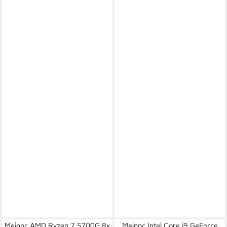
Meinpc AMD Ryzen 7 5700G 8x
Meinpc Intel Core i9 GeForce