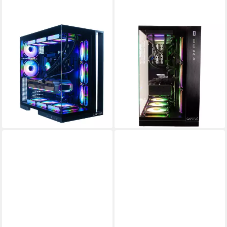
CAPTIVA
CAPTIVA
Highend Gaming I89-024 PC
Highend Gaming I95-626
Gaming-PC
Intel Core i9
Prozessor
GeForce® RTX™ 5080 16 GB
Grafikkarte
Intel® Core i9
Prozessor
128 GB DDR5
Arbeitsspeicher
GeForce® RTX™ 5070 12 GB
Grafikkarte
ab 4.884,82 €
UVP
5.399,00 €
128 GB DDR5
Arbeitsspeicher
141,82 €
mtl. in 48 Raten
3.782,77 €
UVP
4.299,00 €
109,82 €
mtl. in 48 Raten
-10%
-12%
in 3-4 Werktagen bei dir
in 3-4 Werktagen bei dir