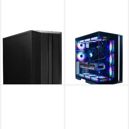
CAPTIVA
CAPTIVA
Workstation I83-393 PC
Ultimate Gaming I89-223 PC
Intel Core i9
Prozessor
Intel Core i9
Prozessor
128 GB DDR5
Arbeitsspeicher
GeForce® RTX™ 5090 32 GB
Grafikkarte
1000 GB
Speicherkapazität
128 GB DDR5
Arbeitsspeicher
2.963,00 €
ab 7.728,09 €
UVP
3.399,00 €
UVP
8.299,00 €
86,02 €
mtl. in 48 Raten
224,37 €
mtl. in 48 Raten
-13%
-7%
in 2-3 Werktagen bei dir
in 3-4 Werktagen bei dir