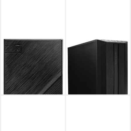
ASROCK
CAPTIVA
DeskMini X600 Barebone-PC
Workstation I83-395 PC
AMD Ryzen
Prozessor
Intel Core i9
Prozessor
128 GB DDR5
Arbeitsspeicher
128 GB DDR5
Arbeitsspeicher
6 GB
Speicherkapazität
1000 GB
Speicherkapazität
206,98 €
2.799,00 €
UVP
3.199,00 €
18,90 €
mtl. in 12 Raten
81,26 €
mtl. in 48 Raten
leider ausverkauft
-13%
in 2-3 Werktagen bei dir