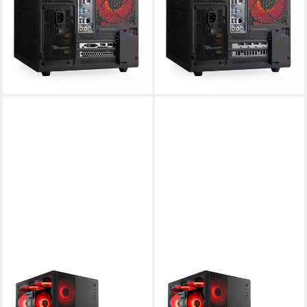
32 GB DDR4
Arbeitsspeicher
16 GB DDR5
Arbeitsspeicher
1000 GB
Speicherkapazität
500 GB
Speicherkapazität
1.209,00 €
1.129,00 €
35,10 €
mtl. in 48 Raten
32,78 €
mtl. in 48 Raten
lieferbar - in 4-5 Werktagen bei dir
lieferbar - in 4-5 Werktagen bei dir