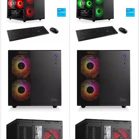
CSL
CSL
Cube V24145 PC
Cube V24144 PC
Intel Core i3
Prozessor
Intel Core i3
Prozessor