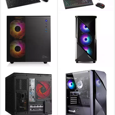
CSL
GAMEMAX
Cube V24146 PC
MegaDeal Striker 2808 AMD
Ryzen 7 5700X 32GB 1TB
Intel Core i3
Prozessor
32 GB DDR4
Arbeitsspeicher
SSD RTX 5060Ti Gaming-PC-
1000 GB
Speicherkapazität
Komplettsystem
1.369,00 €
27 Zoll
Bildschirmdiagonale
39,75 €
mtl. in 48 Raten
AMD Ryzen 7
Prozessor
lieferbar - in 4-5 Werktagen bei dir
RTX 5060 Ti 8 GB
Grafikkarte