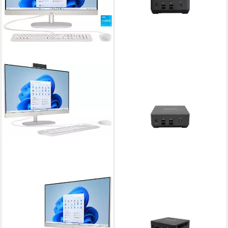
HP
GIGABYTE
24-cr0205ng All-in-One PC
BRIX GB-BRi3H-1315
Barebone-PC
Intel Core i3
Prozessor
512 GB
Speicherkapazität
Intel Core i3
Prozessor
23,8 Zoll
Bildschirmdiagonale