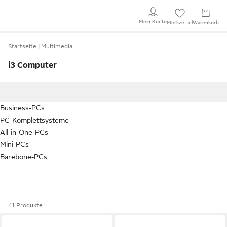
Mein Konto
Merkzettel
Warenkorb
Startseite
Multimedia
i3 Computer
Business-PCs
PC-Komplettsysteme
All-in-One-PCs
Mini-PCs
Barebone-PCs
41 Produkte