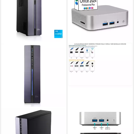
CSL
ANKERMANN-PC
Gemini Slim V24687 PC
Ank-IX A6 Mini PC Mini-PC
Intel® Core i3
Prozessor
16 GB DDR5
Arbeitsspeicher