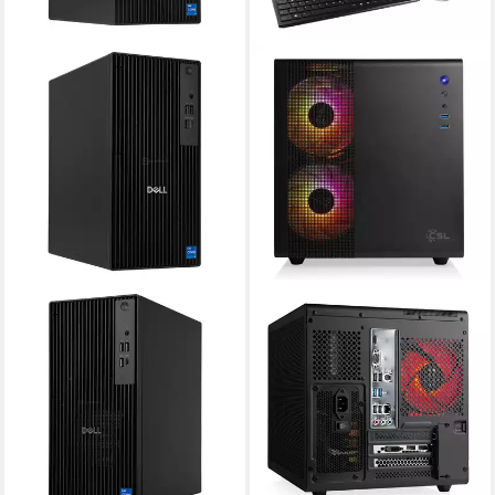
DELL
CSL
Pro Tower QCT1250
Cube V24147 PC
Business-PC
Intel Core i3
Prozessor
32 GB DDR5
Arbeitsspeicher
Intel Core i3
Prozessor
1000 GB
Speicherkapazität
16 GB DDR5
Arbeitsspeicher
500 GB
Speicherkapazität
1.209,00 €
35,10 €
mtl. in 48 Raten
ab 719,00 €
1.669,00 €
lieferbar - in 4-5 Werktagen bei dir
20,87 €
mtl. in 48 Raten