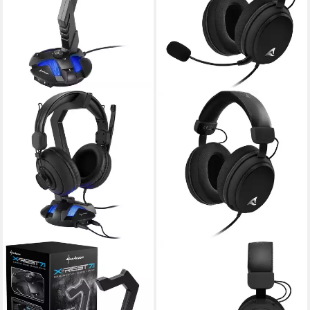
SHARKOON
SHARKOON
Sharkoon X-Rest 7.1 Headset
Sharkoon Skiller SGH25,
Ständer, Halterung Audio-
Gaming-Headset, (3,5 mm
Adapter
Headset