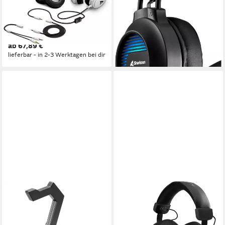
Headset
kabelgebunden
Verbindung
ohrumschliessend
Sitzart
kabelgebunden
Verbindung
0,25 kg
Gewicht
Ohrumschließend
Sitzart
0,34 kg
Gewicht
ab 27,98 €
lieferbar - in 2-3 Werktagen bei dir
ab 67,89 €
lieferbar - in 2-3 Werktagen bei dir