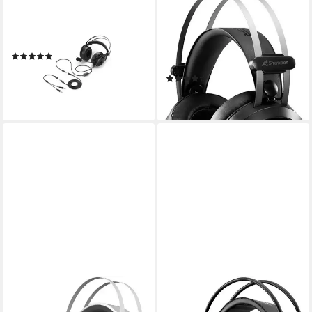
SHARKOON
SHARKOON
SKILLER SGH50 Kopfhörer
Skiller SGH30 Kopfhörer
kabelgebunden
Verbindung
kabelgebunden
Verbindung
Ohrumschließend
Sitzart
(2)
0,3 kg
Gewicht
ab 62,33 €
(2)
lieferbar - in 2-3 Werktagen bei dir
ab 39,89 €
lieferbar - in 2-3 Werktagen bei dir