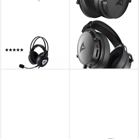
SHARKOON
SHARKOON
SKILLER SGH10 Kopfhörer
Sharkoon Skiller SGH40W,
Gaming-Headset, Headset
kabelgebunden
Verbindung
77,89 €
(1)
lieferbar - in 2-3 Werktagen bei dir
ab 27,98 €
lieferbar - in 2-3 Werktagen bei dir