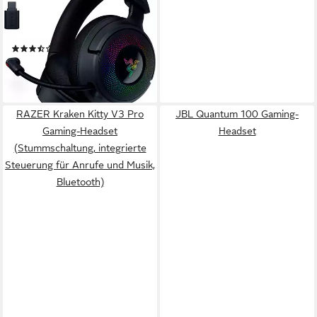
Bluetooth, kabelgebunden, Funk
Verbindung
Ohrmuschel-Beleuchtung mit 9 Zonen
Sitzart
(3)
219,64 €
20,06 €
mtl. in 12 Raten
leider ausverkauft
RAZER Kraken Kitty V3 Pro
JBL Quantum 100 Gaming-
Gaming-Headset
Headset
(Stummschaltung, integrierte
Steuerung für Anrufe und Musik,
Bluetooth)