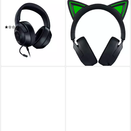
RAZER
RAZER
Kraken X Lite Kopfhörer
Kraken Kitty V3 X Gaming-
Headset
0.25 kg
Gewicht
kabelgebunden
Verbindung
(1)
Atmungsaktiver Stoff mit Ohrpolstern aus Memory-Schaumstoff, Ovale Ohrpolster
ab 35,90 €
0,27 kg
Gewicht
lieferbar - in 3-4 Werktagen bei dir
ab 78,62 €
lieferbar - in 3-4 Werktagen bei dir