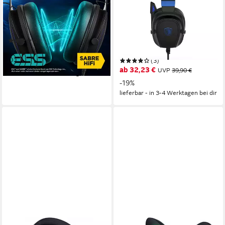
Mage P20 (MD88430)
Headset, schwarz/blau, USB,
Gaming-Headset
kabelgebunden Gaming-
Headset
402 kg
Gewicht
kabelgebunden
Verbindung
(2)
ohrumschließend, drehbar
Sitzart
59,95 €
UVP
89,95 €
(3)
-33%
ab 32,23 €
UVP
39,90 €
lieferbar - in 4-5 Werktagen bei dir
-19%
lieferbar - in 3-4 Werktagen bei dir