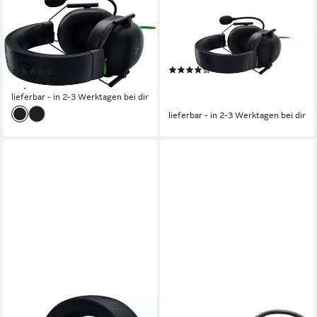
RAZER
RAZER
Blackshark V2 X Headset
BlackShark V2 X - Premium
Esports Gaming Headset
kabelgebunden
Verbindung
0,24 kg
Gewicht
Gaming-Headset
(29)
(78)
ab 55,80 €
82,54 €
99,90 €
lieferbar - in 2-3 Werktagen bei dir
-44%
lieferbar - in 2-3 Werktagen bei dir
SHARKOON