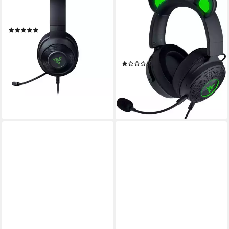
Kraken V3 X - Headset -
Kraken Kitty V2 Pro Gaming-
schwarz Over-Ear-Kopfhörer
Headset
(2)
kabelgebunden
Verbindung
ab 46,09 €
ohrumschließend, schwenkbar
Sitzart
lieferbar - in 2-3 Werktagen bei dir
0,33 kg
Gewicht
(1)
199,77 €
18,25 €
mtl. in 12 Raten
lieferbar - in 2-3 Werktagen bei dir