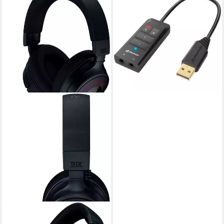
Sharkoon SB2, Soundkarte
Soundkarte
ab 20,98 €
lieferbar - in 2-3 Werktagen bei dir
RAZER
Kraken V4 Gaming-Headset