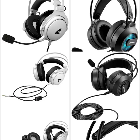
SHARKOON
SHARKOON
Skiller SGH50 Gaming-
SGH20 Kopfhörer