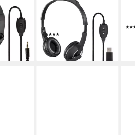
dset 3,5mm
Office Over-Ear Headset USB Stereo
U17
eadset
Schwarz PC-Headset
Kabel
5.3
B
ng
kabelgebunden
Verbindung
ohraufliegend
Sitzart
29,9
(1)
ab 10,90 €
UVP
19,99 €
-21%
liefe
-45%
en bei dir
lieferbar - in 2-3 Werktagen bei dir