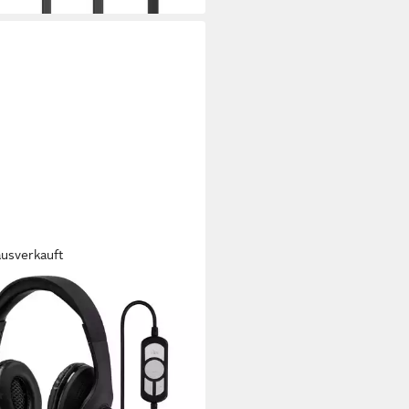
ausverkauft
A
ce Over-Ear Headset USB Stereo
arz PC-Headset
lgebunden
Verbindung
fliegend
Sitzart
(2)