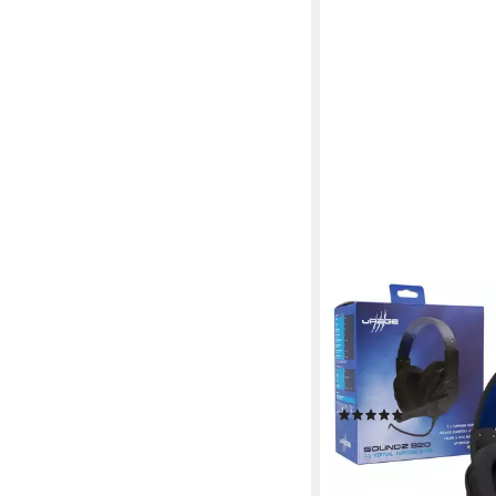
URAGE
Gaming USB 7.1 Heads
SoundZ 320 Headset
kabelgebunden
Verbindu
(2)
17,90 €
UVP
49,99 €
-64%
lieferbar - in 2-3 Werktag