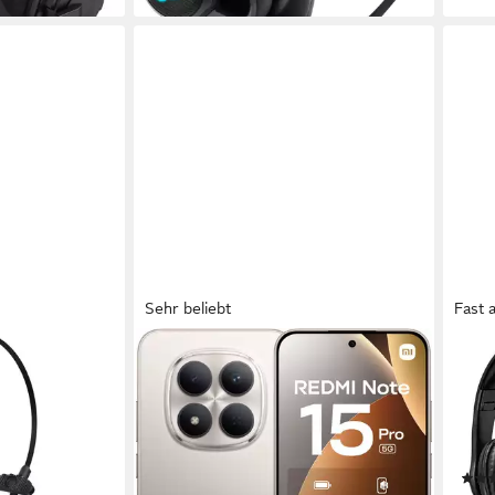
Sehr beliebt
Fast 
XIAOMI
HAM
er mit
Redmi Note 15 Pro 5G 8+256
Offi
n Wireless-
Smartphone
Schw
oise Cancel &
17,34 cm/6,83 Zoll
Bildschirmdiagonale
kabe
256 GB
Speicherkapazität
ohrau
ür Auto, LKW
200 MP
Kamera