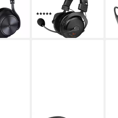
ohrumschließend
Sitzart
kabel
0,32 kg
Gewicht
8 Std
5.1
B
(2)
299,00 €
ab 1
en bei dir
14,85 €
mtl. in 24 Raten
14,8
lieferbar - in 2-3 Werktagen bei dir
liefe
HAMA
DUD