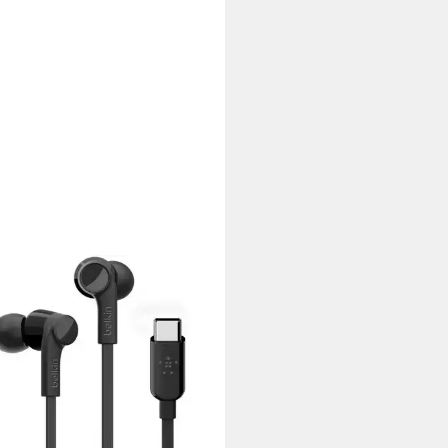
IN
star USB-C - In-Ear-Kopfhörer -
arz In-Ear-Kopfhörer
1,31 €
rbar - in 3-4 Werktagen bei dir