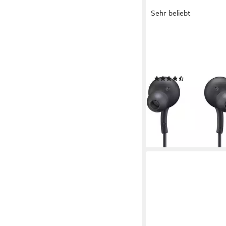
Sehr beliebt
SAMSUNG
EO-IC100 Smartphon
kabelgebunden
Verbindu
im Ohr
Sitzart
(315)
13,99 €
UVP
29,90 €
nur bis Dienstag
-53%
lieferbar - in 3-4 Werktag