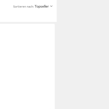
Topseller
Sortieren nach:
KZ
Run Mini USB-C Bluetooth-
hörer