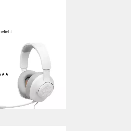
beliebt
ntum 100M2 Gaming-Headset
lgebunden
Verbindung
mschließend
Sitzart
 kg
Gewicht
(28)
1 €
UVP
39,99 €
%
rbar - in 3-4 Werktagen bei dir