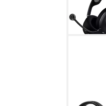
40 Std.
max. Laufzeit
1,53 kg
Gewicht
349,99 €
17,38 €
mtl. in 24 Raten
lieferbar - in 3-4 Werktag
HAMA