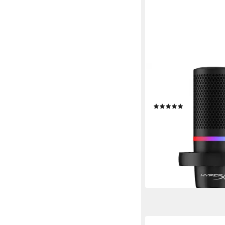
HYPERX
Streaming-Mikrofon D
RGB-Beleuchtung, ung
(1)
87,65 €
lieferbar - in 3-4 Werktag