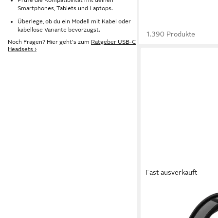
Smartphones, Tablets und Laptops.
Überlege, ob du ein Modell mit Kabel oder
kabellose Variante bevorzugst.
1.390 Produkte
Noch Fragen? Hier geht's zum
Ratgeber USB-C
Headsets ›
Fast ausverkauft
TURTLE BEACH
Stealth Pro II XB Gam
Bluetooth, Funk
Verbind