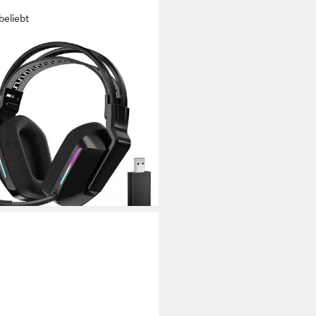
beliebt
SUN
lloses Gaming-Headset
tooth Gaming-Kopfhörer
arz Gaming-Headset
ngsaktiv
Sitzart
Hz Wireless Headset mit
Bluetooth
(59)
9 €
UVP
189,99 €
rbar - in 4-5 Werktagen bei dir