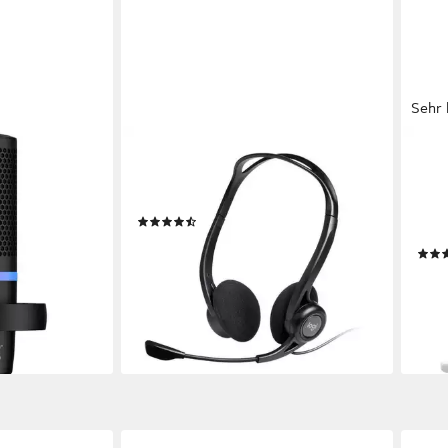
Sehr 
LOGITECH
JBL
uoCast, USB,
960 Kopfhörer
Qua
erichtet
kabelgebunden
Verbindung
kabe
ohru
(5)
0,55
ab 22,35 €
en bei dir
lieferbar - in 2-3 Werktagen bei dir
29,7
-26
liefe