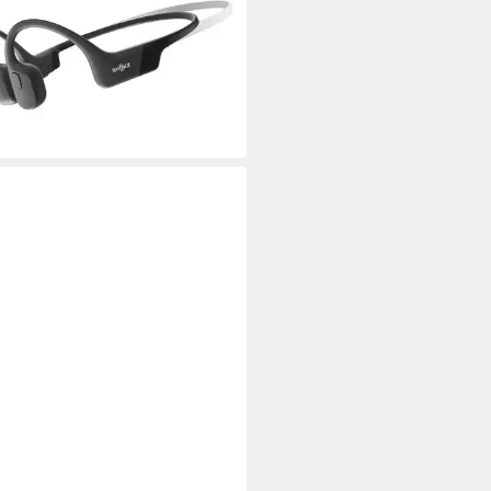
los
Verbindung
.
max. Laufzeit
luetooth
63,08 €
9 €
mtl. in 12 Raten
rbar - in 3-4 Werktagen bei dir
AO