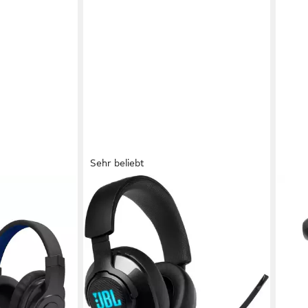
Sehr beliebt
JBL
BELK
et Kopfhörer
QUANTUM 400 Gaming-Headset
Rock
schw
kabelgebunden
Verbindung
0,27 kg
Gewicht
ab 3
ng
liefe
(88)
57,99 €
UVP
99,99 €
-42%
lieferbar - in 3-4 Werktagen bei dir
en bei dir