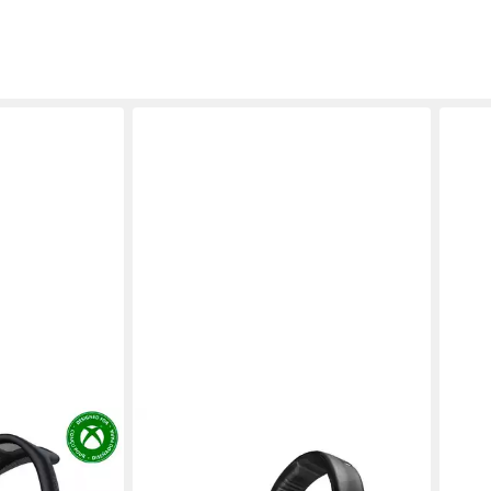
BEYERDYNAMIC
SHO
ing-Headset
MMX 300 PRO Gaming-Headset
Open
Kopf
ung
Kabelgebunden
Verbindung