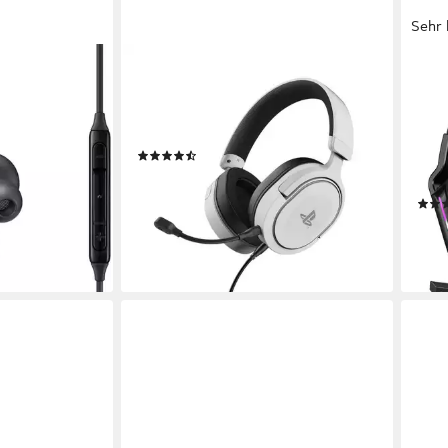
Sehr 
TRUST
ANY
e-Headset
GXT 498 Forta Gaming-Headset
Kabe
Blue
ng
kabelgebunden
Verbindung
0,25 kg
Gewicht
Schw
(9)
atmu
ab 41,99 €
49,99 €
2.4G
-16%
lieferbar - in 2-3 Werktagen bei dir
55,9
en bei dir
-71%
liefe