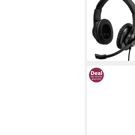
Office Over-Ear Hea
Stereo Schwarz PC-H
kabelgebunden
Verbindu
ohrumschließend
Sitzart
(2)
ab 11,90 €
UVP
24,99 €
-52%
lieferbar - in 2-3 Werktag