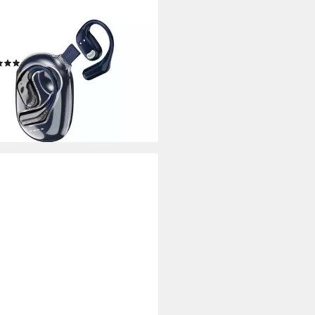
Max Headset
los
Verbindung
luetooth
(1)
5 €
UVP
37,95 €
rbar - in 4-5 Werktagen bei dir