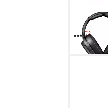
TEUFEL
CAGE PRO Gaming-H
Bluetooth
Verbindung
68 Std.
max. Laufzeit
0.345 kg
Gewicht
(8)
154,99 €
14,16 €
mtl. in 12 Raten
lieferbar - in 3-4 Werktag