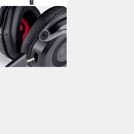
FEL
E Gaming-Headset
lgebunden
Verbindung
(7)
99 €
5 €
mtl. in 12 Raten
rbar - in 3-4 Werktagen bei dir