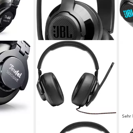
Sehr 
JBL
JBL