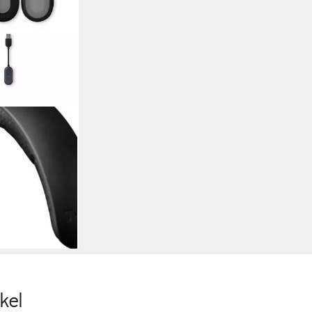
t
ng
en bei dir
kel