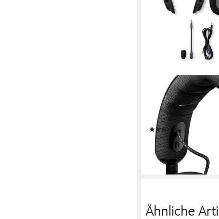
TEUFEL
ZOLA Gaming-Headse
kabelgebunden
Verbindu
330 kg
Gewicht
(2)
99,99 €
lieferbar - in 3-4 Werktag
+5
Ähnliche Arti