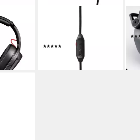
TEUFEL
TEU
eadset
CAGE ONE Gaming-Headset
CAG
kabelgebunden
Verbindung
kabe
0 Std.
max. Laufzeit
0.28 kg
Gewicht
109,
(9)
10,0
59,99 €
liefe
lieferbar - in 3-4 Werktagen bei dir
en bei dir