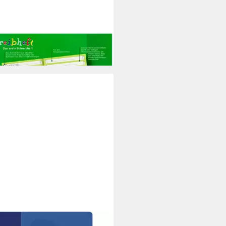
ORD
lheft Oxford Schulheft A5 quer,
 16 Blatt, liniert
,59 €
rbar - in 3-4 Werktagen bei dir