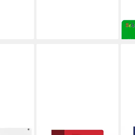
OXF
Schu
Lin 0
ab 4
liefe
OXFORD