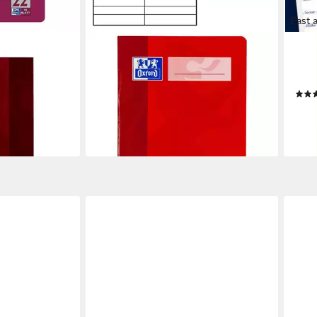
Fast 
OXFORD
OXF
kariert
Vokabelheft 1 Vokabelheft mit 2-
Schu
k-Papier,
Spalten Lin. 53 (liniert) A4 ohne
3V (
Rand, Keine Farbwahl möglich!
3,24
4,17 €
-19%
gen bei dir
lieferbar - in 5-6 Werktagen bei dir
liefe