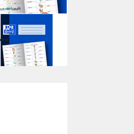
ausverkauft
ORD
lheft Vokabelheft A4 16 Blatt
3-spaltig zum Malen)
(1)
 €
UVP
3,99 €
rbar - in 5-6 Werktagen bei dir