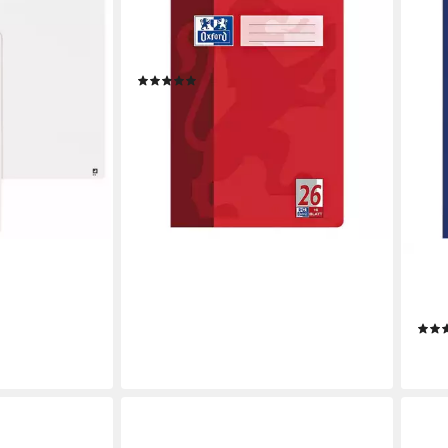
geblock TOUCH
Schulheft Schule, A4, kariert
Spiralbindung
(Lineatur 26), Außenrand, ungelocht,
16 Blatt
(1)
7,90 €
en bei dir
lieferbar - in 8-10 Werktagen bei dir
OXF
Schul
25),
ab 1
liefe