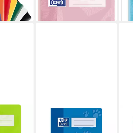
1,89 €
1,89
lieferbar - in 3-4 Werktagen bei dir
liefe
en bei dir
OXFORD
Schulheft Schule, A4, Sonderlineatur
(Lineatur 2), mit Optik-Papier,
ungelocht, 16 Blatt