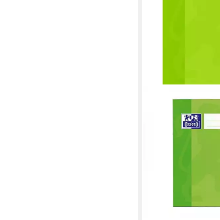
OXFORD
Schulheft
ab 0,68 €
lieferbar - in 5-6 Werktag