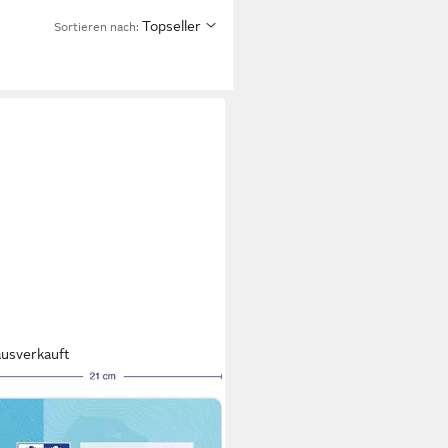
Topseller
Sortieren nach:
ausverkauft
ORD
lheft Oxford Touch Schulheft
ineatur 26 kariert – 16 Blatt