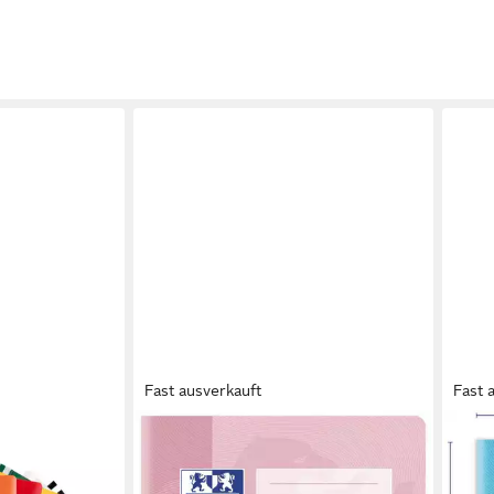
Fast ausverkauft
Fast 
OXFORD
OXF
hefter, DIN A4,
Schulheft Oxford TOUCH Schulheft
Schu
A4 liniert 16 Blatt
A4 L