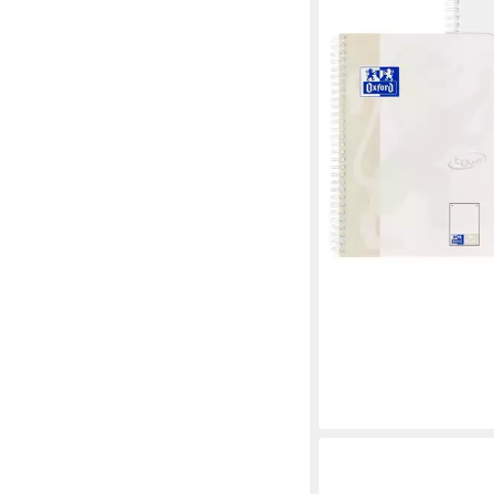
Collegeblock 1 Colle
Lin. punktkariert mit 
B5
4,15 €
lieferbar - in 5-6 Werktag