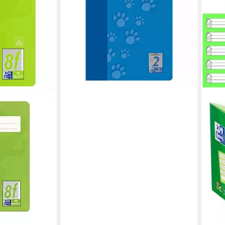
ab 1,39 €
lieferbar - in 2-3 Werktagen bei dir
en bei dir