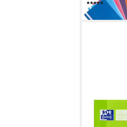
(1)
5,49 €
lieferbar - in 3-4 Werktag