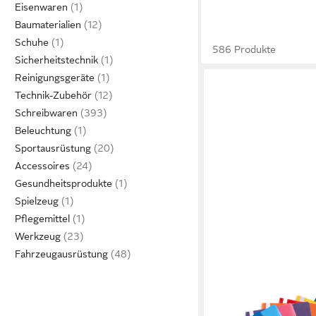
Eisenwaren
Baumaterialien
Schuhe
586 Produkte
Sicherheitstechnik
Reinigungsgeräte
Technik-Zubehör
Schreibwaren
Beleuchtung
Sportausrüstung
Accessoires
Gesundheitsprodukte
Spielzeug
Pflegemittel
Werkzeug
Fahrzeugausrüstung
OXFORD
Hefter Oxford Schnell
PP, 10er Pack Farbmix