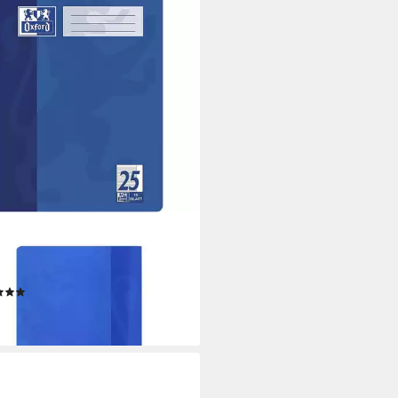
ORD
heft Schule, A4, liniert (Lineatur
 Außenrand, ungelocht, 16 Blatt
(1)
,39 €
rbar - in 2-3 Werktagen bei dir