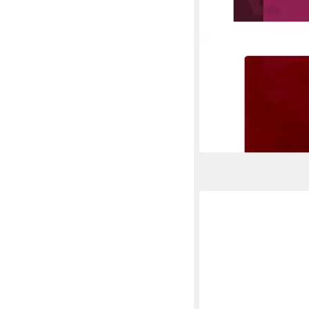
OXFORD
Schulheft Schule, A4, 
(Lineatur 22), mit Opti
ungelocht, 16 Blatt
7,58 €
lieferbar - in 8-10 Werkta