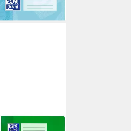
 €
rbar - in 3-4 Werktagen bei dir