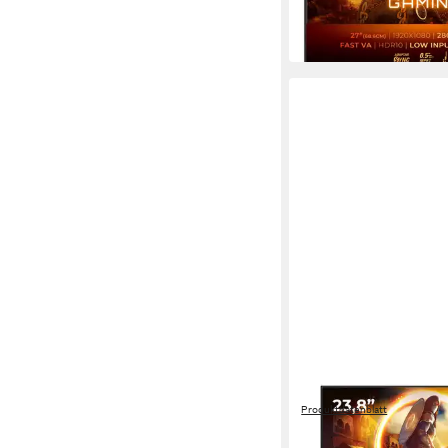
-19%
am nächsten Werktag bei 
AOC
Q24G4RE Gaming-Mon
Produktdatenblatt
ab 140,78 €
UVP
199,00