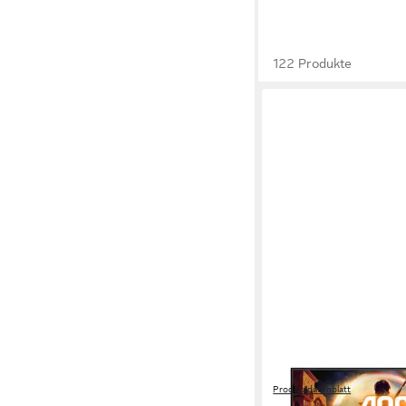
122 Produkte
AOC
27G42E Gaming-Moni
Produktdatenblatt
ab 98,13 €