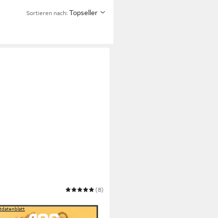
Topseller
Sortieren nach:
(8)
35E LED-Monitor
tdatenblatt
20,56 €