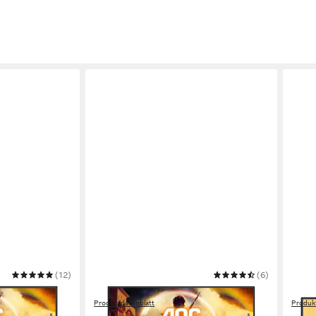
(12)
AOC
(6)
AOC
tor
24G42E Gaming-Monitor
Q27B
Produktdatenblatt
Produk
ab 88,79 €
ab 1