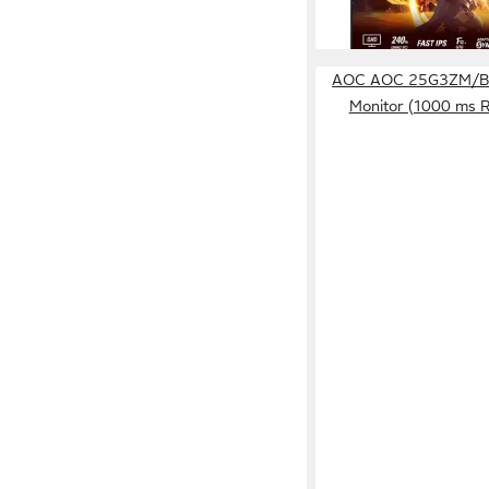
-22%
in 3-4 Werktagen bei dir
AOC AOC 25G3ZM/BK
Monitor (1000 ms R