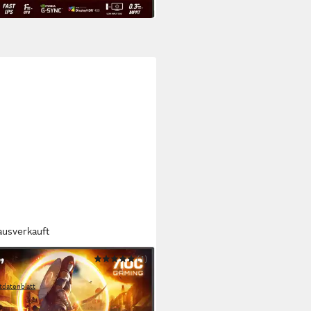
 Werktagen bei dir
ausverkauft
(1)
HA Gaming-LED-Monitor
tdatenblatt
45,08 €
UVP
199,00 €