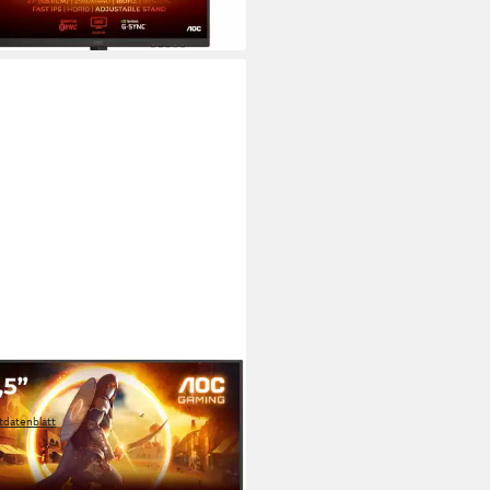
 Werktagen bei dir
SRE LED-Monitor
tdatenblatt
5,12 €
UVP
199,00 €