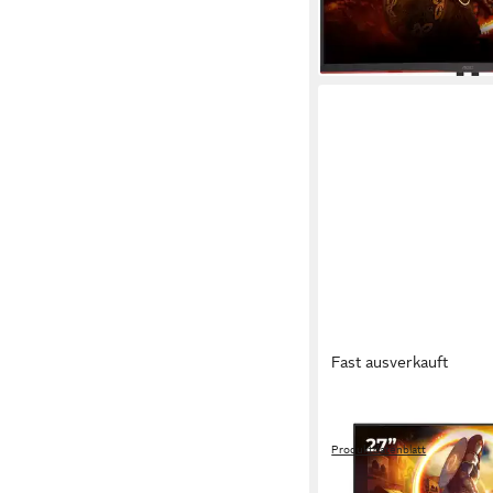
ab 198,82 €
UVP
279,00
-29%
in 2-3 Werktagen bei dir
Fast ausverkauft
AOC
Q27G4ZR Gaming-Mon
Produktdatenblatt
ab 226,61 €
UVP
289,00