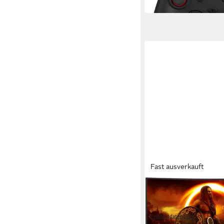
in 4-5 Werktagen bei dir
Fast ausverkauft
AOC
C32G2ZE/BK Curved
Monitor
Produktdatenblatt