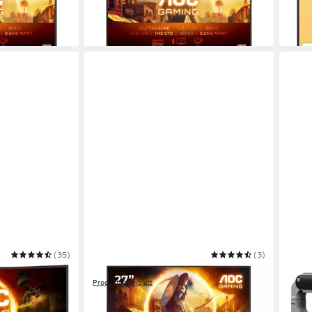
€
UVP
149,00 €
-40%
-19%
in 3-4 Werktagen bei dir
am nä
(35)
AOC
(3)
AOC
Gaming-
27G4HRE Gaming-Monitor
Monit
Produktdatenblatt
kg, 
ab 116,83 €
UVP
159,00 €
42,9
 €