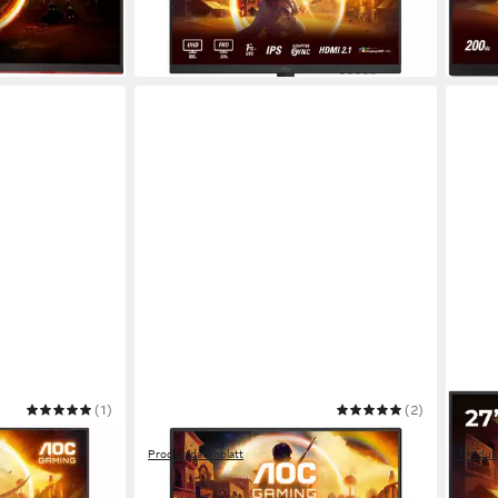
in 4-5 Werktagen bei dir
 €
-27%
in 2-3
(1)
AOC
(2)
AOC
itor
25G42E Gaming-Monitor
Q27G
Produktdatenblatt
Produk
ab 100,70 €
ab 2
 €
UVP
149,00 €
in 3-4