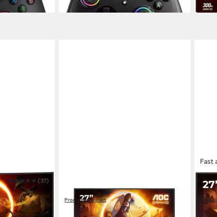
in 2-3
in 4-5 Werktagen bei dir
Fast 
(37)
AOC
AOC
-Gaming-
U27G4R Gaming-Monitor
27G4
Produktdatenblatt
Produk
ab 274,50 €
ab 1