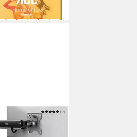
UVP
149,00 €
chsten Werktag bei dir
(2)
or-Halterung 17-32 Zoll, bis 9
VESA 75x75-100x100,AM200
9 €
UVP
109,00 €