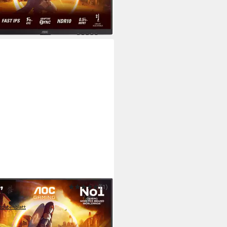
 Werktagen bei dir
(1)
4SRU Gaming-LED-Monitor
tdatenblatt
10,60 €
 Werktagen bei dir