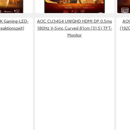
-32%
in 3-4 Werktagen bei dir
 Gaming-LED-
AOC CU34G4 UWQHD HDMI DP 0.5ms
AOC
eaktionszeit)
180Hz V-Sync Curved 81cm (31,5) TFT-
(1920
Monitor