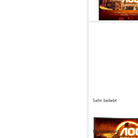
UVP
169,00 
-42%
in 2-3 Werktagen bei dir
Sehr beliebt
AOC
C27G2Z3/BK Curved-
Monitor
Produktdatenblatt
ab 185,99 €
UVP
229,00