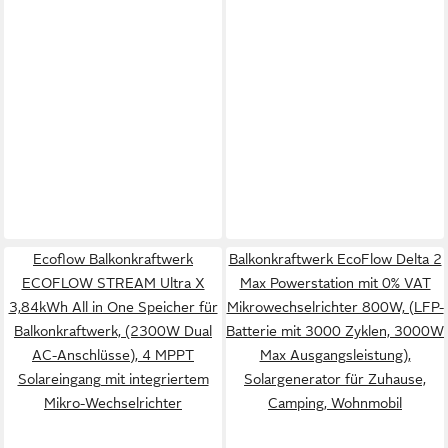
Ecoflow Balkonkraftwerk
Balkonkraftwerk EcoFlow Delta 2
ECOFLOW STREAM Ultra X
Max Powerstation mit 0% VAT
3,84kWh All in One Speicher für
Mikrowechselrichter 800W, (LFP-
Balkonkraftwerk, (2300W Dual
Batterie mit 3000 Zyklen, 3000W
AC-Anschlüsse), 4 MPPT
Max Ausgangsleistung),
Solareingang mit integriertem
Solargenerator für Zuhause,
Mikro-Wechselrichter
Camping, Wohnmobil