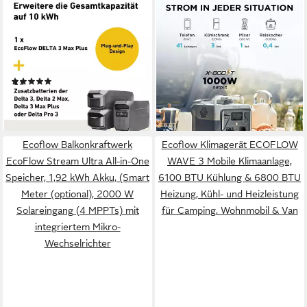
ECOFLOW
ECOFLOW
EcoFlow DELTA 3 Max Plus
EcoFlow Tragbare
Powerstation Stromspeicher,
Powerstation RIVER 2 Max
Halterung für Dach, Fassade,
512 Wh Solargenerator
Balkon & Garten, App &
Powerstation River 2 Max
(3)
ab 349,00 €
Plug&Play DE
RIVER 2 Max 160000 mAh
UVP
699,00 €
1.219,27 €
(220-240 V), X-Boost
-50%
lieferbar - in 4-5 Werktagen bei dir
lieferbar - in 6-7 Werktagen bei dir
Funktion (bis zu 1000 W),
Schnellladung in 1 Stunde
Ecoflow Balkonkraftwerk
Ecoflow Klimagerät ECOFLOW
EcoFlow Stream Ultra All-in-One
WAVE 3 Mobile Klimaanlage,
Speicher, 1,92 kWh Akku, (Smart
6100 BTU Kühlung & 6800 BTU
Meter (optional), 2000 W
Heizung, Kühl- und Heizleistung
Solareingang (4 MPPTs) mit
für Camping, Wohnmobil & Van
integriertem Mikro-
Wechselrichter