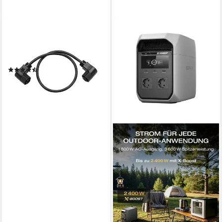
ECOFLOW
Balkonkraftwerk EcoFlow
STREAM Parallelkabel (0,55
m)
(5)
19,90 €
UVP
25,99 €
-23%
lieferbar - in 6-7 Werktagen bei dir