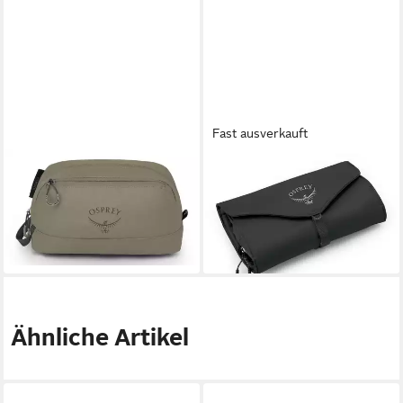
Fast ausverkauft
OSPREY
OSPREY
Kulturbeutel Organizer Kit
Kulturbeutel Ultralight
25,00 €
37,60 €
lieferbar - in 2-3 Werktagen bei dir
lieferbar - in 2-3 Werktagen bei dir
Ähnliche Artikel