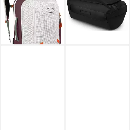
Transporter 36 Travel Pack
Transporter Duffel 150
Reiserucksack
Reisetasche
156,94 €
204,14 €
UVP
195,00 €
UVP
220,00 €
-20%
-7%
lieferbar - in 2-3 Werktagen bei dir
lieferbar - in 2-3 Werktagen bei dir