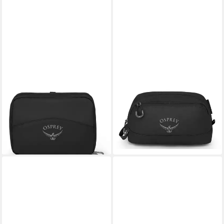
OSPREY
OSPREY
Kulturbeutel Daylite
Kulturbeutel Daylite
32,90 €
25,00 €
lieferbar - in 2-3 Werktagen bei dir
lieferbar - in 2-3 Werktagen bei dir