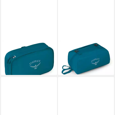
OSPREY
OSPREY
Kulturbeutel
Kulturbeutel Ultralight
45,12 €
31,96 €
lieferbar - in 2-3 Werktagen bei dir
lieferbar - in 2-3 Werktagen bei dir