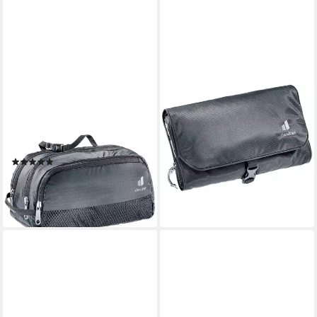
DEUTER
DEUTER
Reisetasche Deuter Reise
Kulturbeutel Wash Bag II 2,5
Waschtasche Wash Bag Tour
Liter (1-tlg), wasserabweisend
ab 31,95 €
III Black
lieferbar - in 2-3 Werktagen bei dir
(2)
38,55 €
lieferbar - in 2-3 Werktagen bei dir