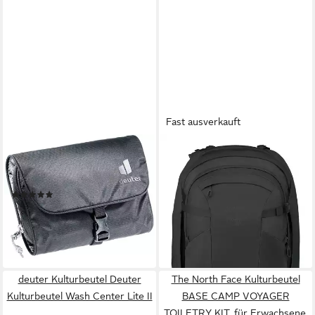
Fast ausverkauft
DEUTER
OSPREY
Kulturbeutel Wash Bag I 1
Rucksack 55 Travel Pack (Set,
Liter (1-tlg), wasserabweisend
2-tlg)
(1)
ab 170,00 €
UVP
200,00 €
ab 23,40 €
UVP
26,00 €
-15%
-10%
lieferbar - in 2-3 Werktagen bei dir
lieferbar - in 4-5 Werktagen bei dir
deuter Kulturbeutel Deuter
The North Face Kulturbeutel
Kulturbeutel Wash Center Lite II
BASE CAMP VOYAGER
TOILETRY KIT, für Erwachsene,