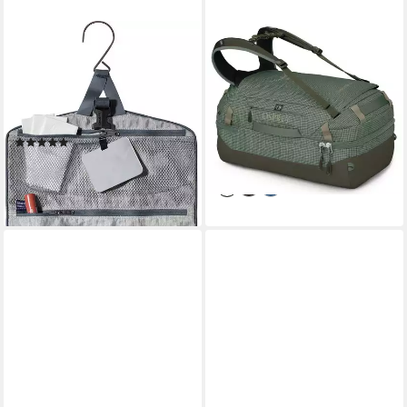
DEUTER
OSPREY
Kulturbeutel WASH BAG II,
Reisetasche Osprey
mit Haken zum Aufhängen,
Transporter Squffel 44
fünf Stecktaschen,
Reisetasche
157,19 €
Reißverschluss
UVP
180,00 €
(3)
-13%
ab 35,11 €
lieferbar - in 2-3 Werktagen bei dir
lieferbar - in 3-4 Werktagen bei dir