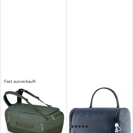
Fast ausverkauft
OSPREY
DEUTER
Reisetasche Osprey
Kulturbeutel WASH CENTER
Transporter Duffel 40
I, mit großem Hauptfach,
Reisetasche
abnehmbarer Spiegel, Haken
ab 126,26 €
UVP
140,00 €
zum Aufhängen
(2)
-10%
ab 35,72 €