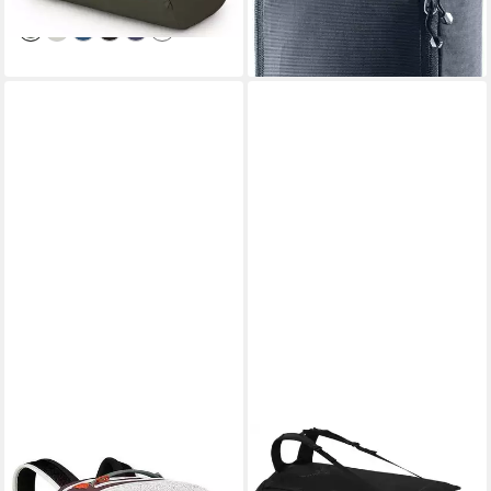
lieferbar - in 2-3 Werktagen bei dir
lieferbar - in 2-3 Werktagen bei dir
+1
OSPREY
OSPREY
Reiserucksack Osprey
Reisetasche Osprey