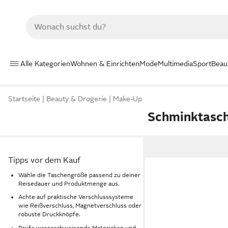
Alle Kategorien
Wohnen & Einrichten
Mode
Multimedia
Sport
Beau
Startseite
Beauty & Drogerie
Make-Up
Schminktasc
Tipps vor dem Kauf
Wähle die Taschengröße passend zu deiner
Reisedauer und Produktmenge aus.
Achte auf praktische Verschlusssysteme
wie Reißverschluss, Magnetverschluss oder
robuste Druckknöpfe.
Prüfe wasserabweisende Materialien und