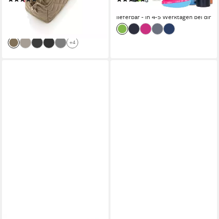
ab 22,78 €
22,21 €
UVP
25,95 €
lieferbar - in 4-5 Werktagen bei dir
-12%
lieferbar - in 3-4 Werktagen bei dir
+4