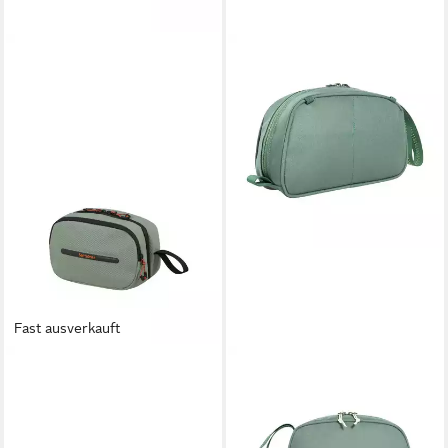
Fast ausverkauft
SAMSONITE
TATONKA®
Kulturbeutel ECODIVER
Kulturbeutel One Day,
TOILET KIT, Kosmetiktasche
Waschtasche mit großem
Reisekosmetiktasche Beauty-
Hauptfach, Innenfächern und