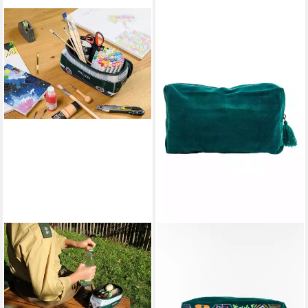
VW COLLECTION BY BRISA
TRANQUILLO
Kulturbeutel Volkswagen
Kosmetiktasche
Neopren Schminktasche,
Kosmetiktasche VELVET
Reisebeutel, funktionale
BLOOM ART - groß, Große
Kosmetiktasche im T1
Samt-Kosmetiktasche mit