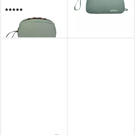
Bag mit Handschlaufe
Trageschlaufe
(4)
17,00 €
55,00 €
lieferbar - in 3-4 Werktagen bei dir
lieferbar - in 1-2 Werktagen bei dir