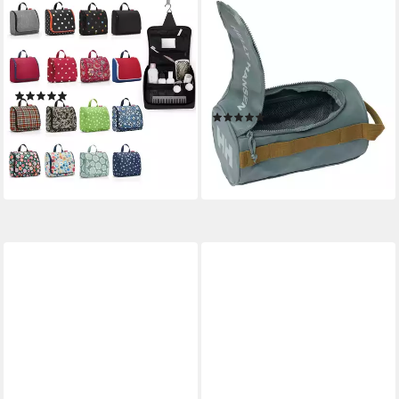
REISENTHEL®
HELLY HANSEN
Kulturbeutel toiletbag XL,
Kulturbeutel HH WASH BAG
Kosmetiktasche Kulturbeutel
2, zum Aufhängen, mit
Kulturtasche
praktischer Schlaufe,
(25)
wasserabweisendes Material
35,95 €
(1)
lieferbar - in 3-4 Werktagen bei dir
29,99 €
lieferbar - in 1-2 Werktagen bei dir
+2