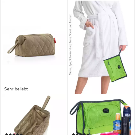
Sehr beliebt
REISENTHEL®
ELEPHANT
Kulturbeutel travelcosmetic
Kulturbeutel Kulturtasche
(1-tlg), großes Hauptfach,
Trainer groß Kosmetiktasche,
Schlaufen Innenwand, 1
Washbag Reise Gepäck
Reißverschluss-Innentasche
Beautycase Tasche
(38)
(20)