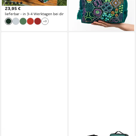
(5)
34,90 €
Polizeibus Design, 23x11x8
bunter Stickerei aus
23,95 €
lieferbar - in 4-5 Werktagen bei dir
cm
Biobaumwolle
lieferbar - in 3-4 Werktagen bei dir
+9