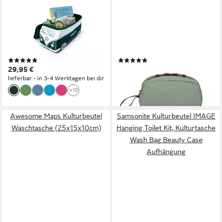
VW COLLECTION BY BRISA
SAMSONITE
Kulturbeutel Volkswagen
Kulturbeutel ECODIVER
Neopren Schminktasche,
TOILET KIT, Kosmetiktasche
Reisebeutel, Kosmetiktasche
Reisekosmetiktasche Beauty-
im Polizeibus Design
Bag mit Handschlaufe
(26)
(4)
29,95 €
55,00 €
lieferbar - in 3-4 Werktagen bei dir
lieferbar - in 1-2 Werktagen bei dir
+10
Awesome Maps Kulturbeutel
Samsonite Kulturbeutel IMAGE
Waschtasche (25x15x10cm)
Hanging Toilet Kit, Kulturtasche
Wash Bag Beauty Case
Aufhängung