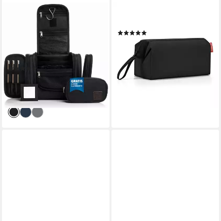
OBICS
REISENTHEL®
Kulturbeutel XXL 8 Liter (Set,
Kulturbeutel, Polyester
(38)
2 Teilig), zum Aufhängen -
ab 18,25 €
Kosmetiktasche für Damen &
lieferbar - in 2-3 Werktagen bei dir
Herren 10 Fächer
+4
(38)
21,31 €
UVP
25,99 €
-18%
lieferbar - in 4-5 Werktagen bei dir