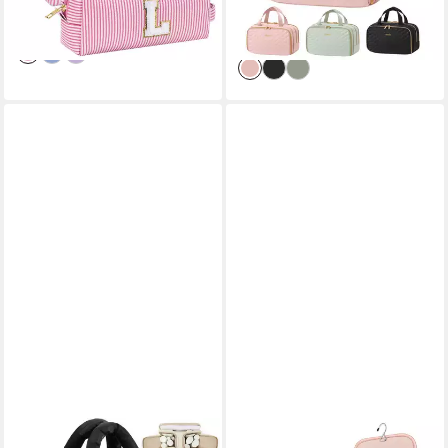
-50%
cm), Tragbar
-45%
lieferbar - in 5-6 Werktagen bei dir
lieferbar - in 4-5 Werktagen bei dir
CACHITO
FINTIE