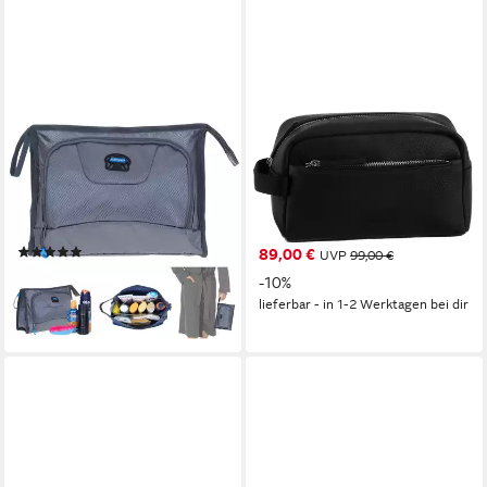
ELEPHANT
HUGO
Kulturbeutel Kulturtasche
Kosmetiktasche Ethon
Trainer groß Kosmetiktasche,
2.0HI_Washbag, Beautycase,
Washbag Reise Gepäck
Kulturbeutel mit
Beautycase Tasche
Reißverschluss
(20)
89,00 €
UVP
99,00 €
22,21 €
-10%
lieferbar - in 4-5 Werktagen bei dir
lieferbar - in 1-2 Werktagen bei dir