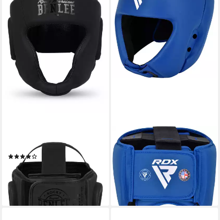
BENLEE ROCKY MARCIANO
RDX
Kopfschutz CAESAR (1-tlg)
Kopfschutz HEAD GUARD
(2)
AS1
59,49 €
80,99 €
lieferbar - in 2-3 Werktagen bei dir
lieferbar - in 2-3 Werktagen bei dir