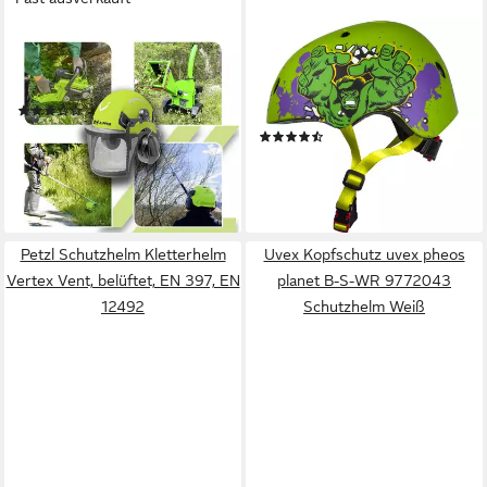
ZIPPER
SEVEN POLSKA
Schutzhelm Forsthelm Profi
Kinderfahrradhelm Marvel
ZI-FHPROFI
"HULK", Skater, Roller, M: 52-
(1)
56cm, ab ca. 6 Jahre
66,94 €
(4)
lieferbar - in 2-3 Werktagen bei dir
39,95 €
49,95 €
-20%
lieferbar - in 4-5 Werktagen bei dir
Petzl Schutzhelm Kletterhelm
Uvex Kopfschutz uvex pheos
Vertex Vent, belüftet, EN 397, EN
planet B-S-WR 9772043
12492
Schutzhelm Weiß