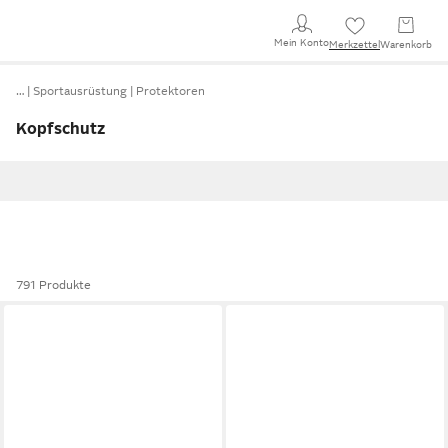
Mein Konto
Merkzettel
Warenkorb
…
Sportausrüstung
Protektoren
Kopfschutz
791 Produkte