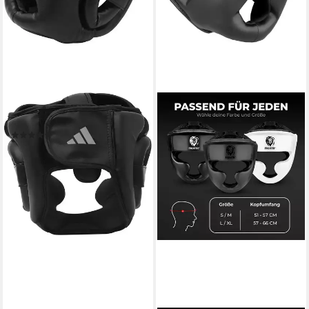
ADIDAS PERFORMANCE
Kopfschutz Speed Headguard
(1)
56,99 €
lieferbar - in 6-8 Werktagen bei dir