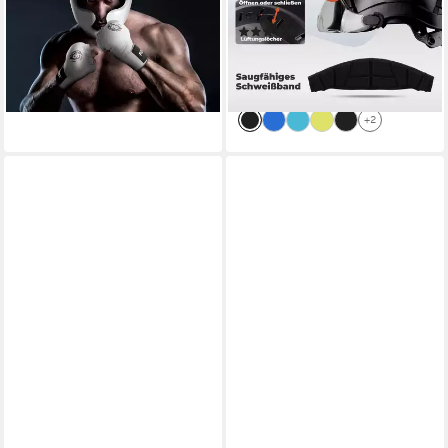
44,90 €
UVP
49,90 €
63cm verstellbar
(5)
-10%
59,99 €
UVP
79,99 €
lieferbar - in 2-3 Werktagen bei dir
-25%
lieferbar - in 3-4 Werktagen bei dir
+2