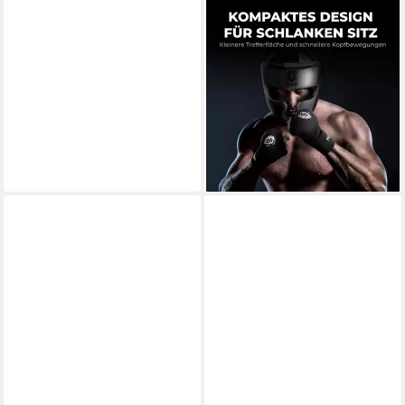
FIGHTR
Kopfschutz aus Kunstleder
mit verstellbarem Verschluss
für Kampfsport & Training
44,90 €
UVP
49,90 €
-10%
lieferbar - in 2-3 Werktagen bei dir