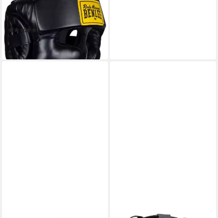
Kopfschutz FULL
PROTECTION (1-tlg)
(5)
51,09 €
lieferbar - in 2-3 Werktagen bei dir