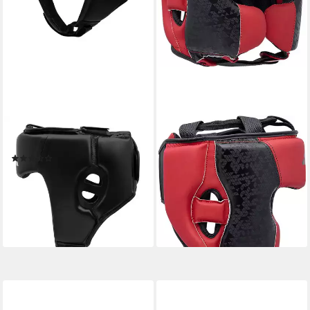
ADIDAS PERFORMANCE
ADIDAS PERFORMANCE
Kopfschutz
Kopfschutz Combat 50
(2)
Headguard
44,99 €
36,99 €
UVP
45,00 €
lieferbar - in 6-8 Werktagen bei dir
-18%
lieferbar - in 6-8 Werktagen bei dir