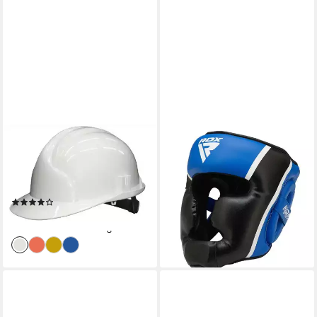
REIS
RDX SPORTS
Schutzhelm Schutzhelm
Kopfschutz RDX Kopfschutz
Bauhelm Helm Arbeitshelm
Aura Plus T-17
50,99 €
Farbwahl NEU!
59,99 €
(1)
-15%
6,96 €
lieferbar - in 2-3 Werktagen bei dir
lieferbar - in 2-3 Werktagen bei dir