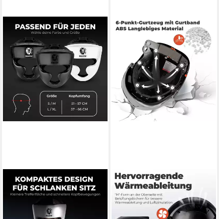
FIGHTR
MUSTBAU
Kopfschutz aus Kunstleder
Schutzhelm EN397,
mit verstellbarem Verschluss
Arbeitshelm Mit Ohrschutz
für Kampfsport & Training
und Schutzbrille Set, ABS, 53-