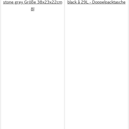
stone grey Größe 38x23x22cm
black â 29L - Doppelpacktasche
8l