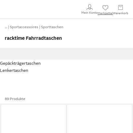
Mein Konto
Merkzettel
Warenkorb
…
Sportaccessoires
Sporttaschen
racktime Fahrradtaschen
Gepäckträgertaschen
Lenkertaschen
89 Produkte