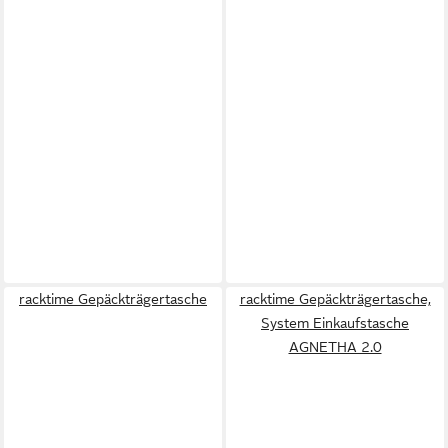
racktime Gepäckträgertasche
racktime Gepäckträgertasche,
System Einkaufstasche
AGNETHA 2.0