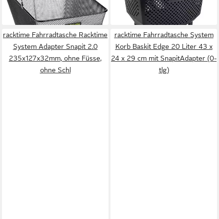
Adap
-16%
in 4-5 Werktagen bei dir
racktime Fahrradtasche Racktime
racktime Fahrradtasche System
System Adapter Snapit 2.0
Korb Baskit Edge 20 Liter 43 x
235x127x32mm, ohne Füsse,
24 x 29 cm mit SnapitAdapter (0-
ohne Schl
tlg)