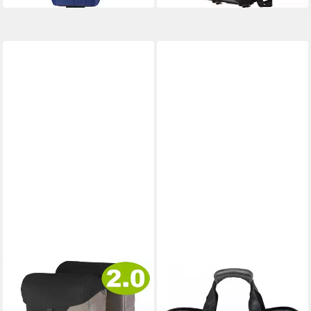
RACKTIME
RACKTIME
Fahrradtasche Racktime
Fahrradkorb Racktime
Doppeltasche VIDA 2.0
Einkaufskorb Einkaufstasche