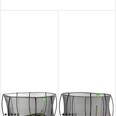
EXIT
EXIT
Gartentrampolin Silhouette,
Gartentrampolin Silhouette,
mit Sicherheitsnetz
mit Sicherheitsnetz
(8)
(2)