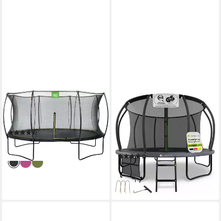
EXIT
JUSKYS
Gartentrampolin Silhouette, Ø
Gartentrampolin Skybounce,
427 cm, mit Sicherheitsnetz
Ø 366 cm, Ø 366 cm,
(18)
Komplett-Set mit Leiter,
449,00 €
Getränkehalter, Bodenanker
lieferbar - in 5-6 Werktagen bei dir
(4)
229,99 €
289,99 €
-21%
lieferbar - in 2-3 Werktagen bei dir