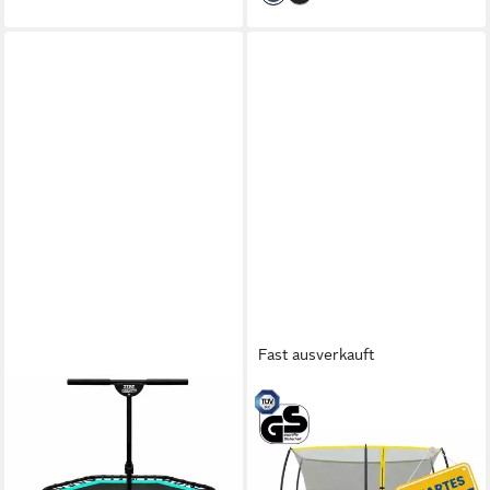
Fast ausverkauft
ZERO GRAVITY
ZERO GRAVITY
Fitnesstrampolin mit großer
Gartentrampolin
Sprungfläche •
305x213/366x244/457x366
Höhenverstellbarer Haltegriff
cm, Ovales Trampolin inkl.