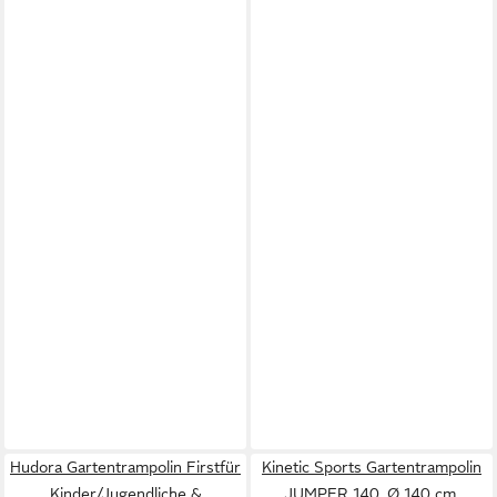
Hudora Gartentrampolin Firstfür
Kinetic Sports Gartentrampolin
Kinder/Jugendliche &
JUMPER 140, Ø 140 cm,