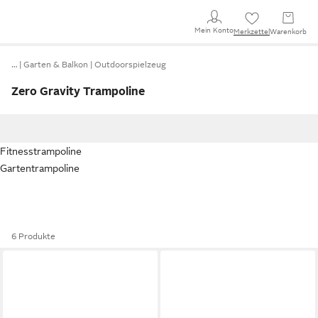
Mein Konto
Merkzettel
Warenkorb
…
Garten & Balkon
Outdoorspielzeug
Zero Gravity Trampoline
Fitnesstrampoline
Gartentrampoline
6 Produkte