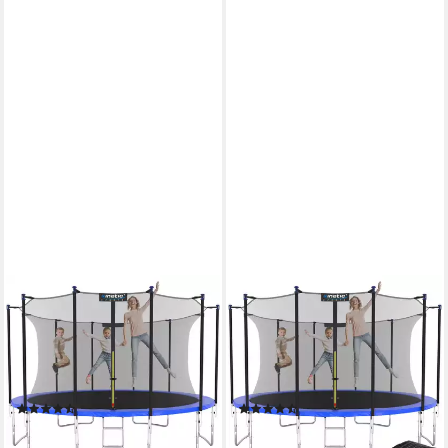
KINETIC SPORTS
KINETIC SPORTS
Gartentrampolin SALTO, Ø
Gartentrampolin SALTO
366 cm, Kindertrampolin Set
PLUS, Ø 366 cm, Komplett-
mit Sicherheitsnetz, USA
Set mit Leiter, Regenplane,
Sprungtuch, Leiter
Einstiegsleiter
(36)
(84)
ab 219,99 €
ab 219,99 €
lieferbar - in 3-4 Werktagen bei dir
lieferbar - in 3-4 Werktagen bei dir