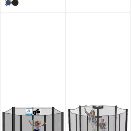
TECTAKE
KINETIC SPORTS
Gartentrampolin
Gartentrampolin SALTO, Ø
Kindertrampolin mit
183 cm, Kindertrampolin Set