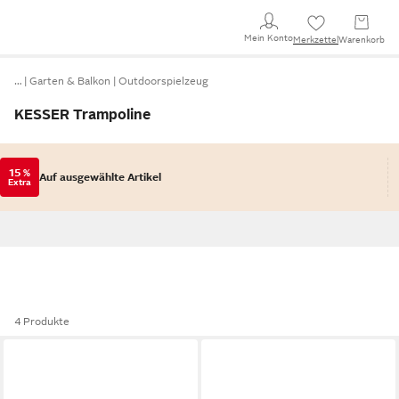
Mein Konto
Merkzettel
Warenkorb
…
Garten & Balkon
Outdoorspielzeug
KESSER Trampoline
15 %
Auf ausgewählte Artikel
Extra
4 Produkte