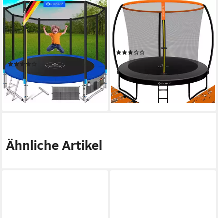
KESSER
KESSER
Gartentrampolin, Ø 305 cm,
Gartentrampolin, Ø 244 cm,
Trampolin TÜV Rheinland GS
Trampolin Gartentrampolin
Zertifiziert Komplettset
TÜV Rheinland GS Zertifiziert
(6)
Sicherheitsnetz
99,80 €
(45)
lieferbar - in 3-4 Werktagen bei dir
ab 179,80 €
lieferbar - in 3-4 Werktagen bei dir
Ähnliche Artikel