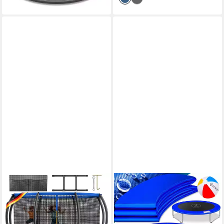
Netzstangen
KESSER
KESSER
Gartentrampolin Trampolin
Gartentrampolin, Trampolin
Outdoor GS-geprüft Ø
Randabdeckung 244 305 366
305cm für Kinder &
426 cm 30cm