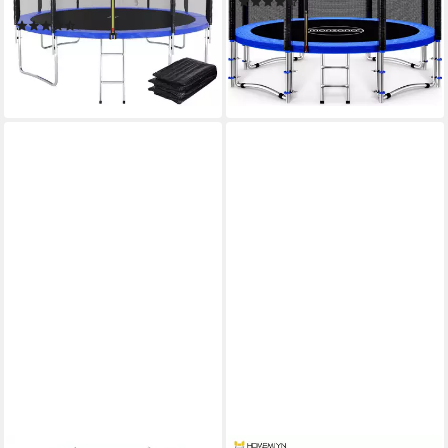
(50)
Einstiegsleiter
ab 189,95 €
(84)
lieferbar - in 3-4 Werktagen bei dir
ab 89,99 €
lieferbar - in 4-5 Werktagen bei dir