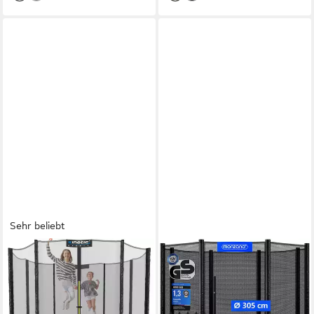
Sehr beliebt
KINETIC SPORTS
MONZANA
Gartentrampolin SALTO
Gartentrampolin, Ø 305 cm, Ø
PLUS, Ø 183 cm, Komplett-
183 / 244 / 305 / 366 / 427
Set mit Leiter, Regenplane,
cm Komplettset TÜV SÜD GS