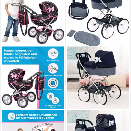
KINDERPLAY
BAYER
Puppenwagen Puppenwagen
Puppenwagen nostalgisch, mit
mit Tasche – verstellbar –
Schleife, inklusive