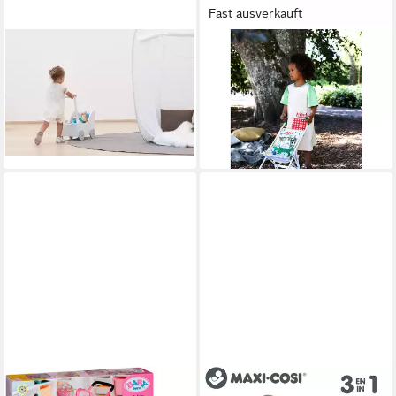
Fast ausverkauft
BETZOLD
PIPPI LANGSTRUMPF
Puppenwagen Puppenwagen
Puppenwagen Kleiner Onkel
90,50 €
Mädchen, (1-tlg)
lieferbar - in 3-4 Werktagen bei dir
25,65 €
UVP
33,90 €
-24%
lieferbar - in 2-3 Werktagen bei dir