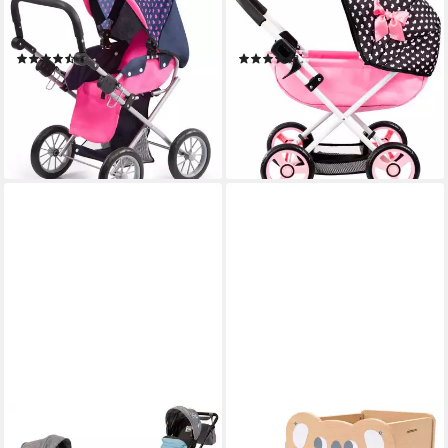
Kombi-Puppenwagen City
Puppenwagen Cosy, mit
Star Einhorn
Wickeltasche
(37)
(5)
ab 51,32 €
ab 44,36 €
UVP
109,99 €
UVP
89,99 €
-53%
-51%
lieferbar - in 2-3 Werktagen bei dir
lieferbar - in 2-3 Werktagen bei dir
+2