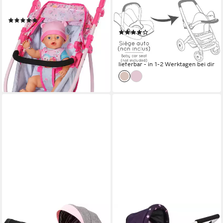
Puppenwagen
Cosi Puppenwagen 3-in-1,
(9)
Made in Europe
60,93 €
UVP
69,99 €
(6)
ab 55,57 €
-13%
UVP
79,99 €
lieferbar - in 2-3 Werktagen bei dir
-31%
lieferbar - in 1-2 Werktagen bei dir