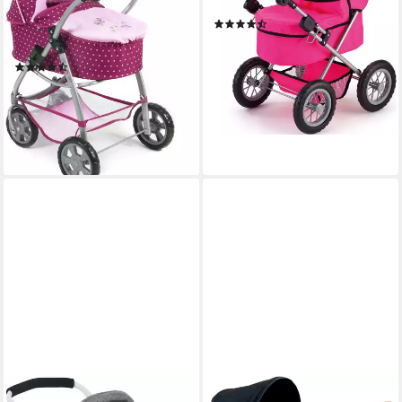
All In 3in1, Brombeere, inkl.
Wickeltasche
(79)
Babywanne, Babyschale und
ab 43,90 €
UVP
79,99 €
Sportwagenaufsatz
-45%
(36)
lieferbar - in 4-5 Werktagen bei dir
67,85 €
UVP
94,90 €
+10
-29%
lieferbar - in 2-3 Werktagen bei dir