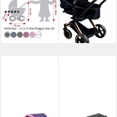
Puppenbuggy Jogging-Buggy
Kombi-Puppenwagen Corolle,
Lola, mit klappbarem Verdeck
36-42cm Cybex
(150)
(3)
23,45 €
78,46 €
UVP
34,90 €
UVP
99,99 €
-33%
-22%
lieferbar - in 2-3 Werktagen bei dir
lieferbar - in 2-3 Werktagen bei dir
+13