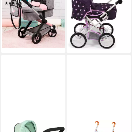
(15)
herausnehmbarer
ab 57,36 €
UVP
119,99 €
Tragetasche
-52%
(117)
lieferbar - in 4-5 Werktagen bei dir
ab 39,83 €
UVP
59,99 €
+12
-34%
lieferbar - in 3-4 Werktagen bei dir
+12