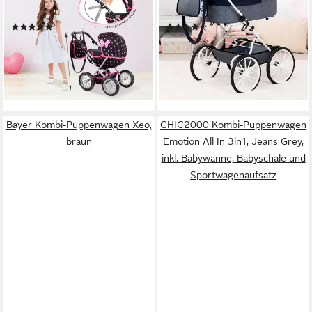
Spielspaß ab 3 Jahren
Umhängetasche
(4)
(2)
46,90 €
ab 71,15 €
UVP
109,99 €
lieferbar - in 3-4 Werktagen bei dir
-35%
lieferbar - in 3-4 Werktagen bei dir
Bayer Kombi-Puppenwagen Xeo,
CHIC2000 Kombi-Puppenwagen
braun
Emotion All In 3in1, Jeans Grey,
inkl. Babywanne, Babyschale und
Sportwagenaufsatz