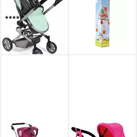
mit schwenkbaren
Bingo
25,50 €
Vorderrädern
UVP
33,90 €
(122)
-25%
ab 49,68 €
UVP
79,99 €
lieferbar - in 2-3 Werktagen bei dir
-38%
lieferbar - in 3-4 Werktagen bei dir
+16