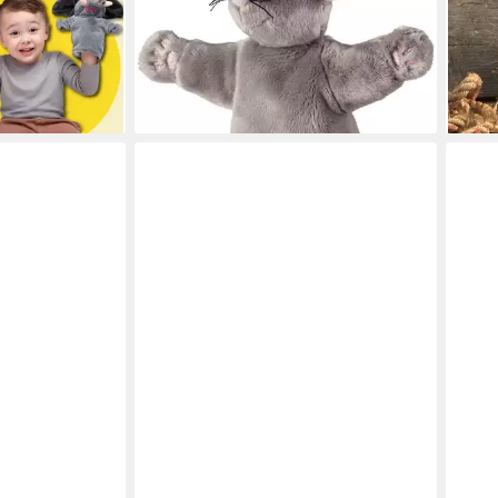
13,01 €
UVP
16,99 €
ab 4
-23%
liefe
lieferbar - in 2-3 Werktagen bei dir
en bei dir