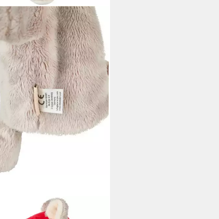
NTALER®
dpuppe Maus