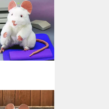
KMANIS HANDPUPPEN
puppe Folkmanis Handpuppe
e Maus 2219 (Packung)