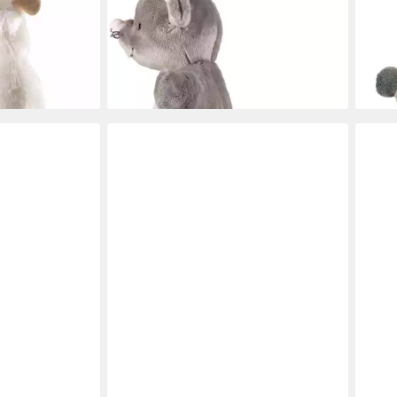
13,66 €
17,4
i white Mouse
UVP
19,99 €
-32%
-13%
lieferbar - in 2-3 Werktagen bei dir
liefe
en bei dir