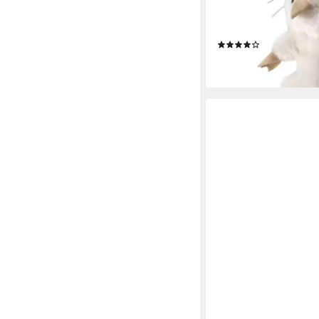
Mini Maus, weiß / Min
2776 (Packung)
(1)
17,95 €
lieferbar - in 3-4 Werktag