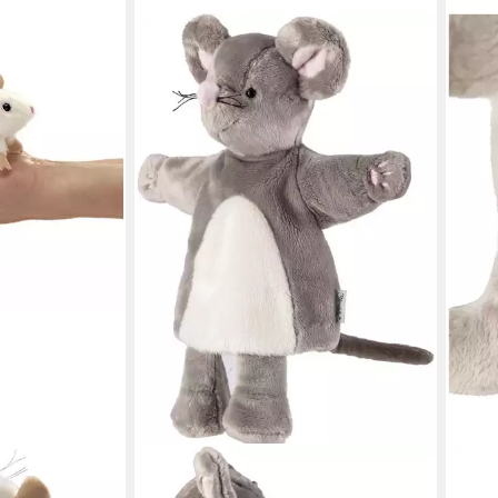
EN
STERNTALER®
STER
s Fingerpuppe
Handpuppe Maus
Han