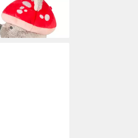
9 €
UVP
19,99 €
rbar - in 6-8 Werktagen bei dir