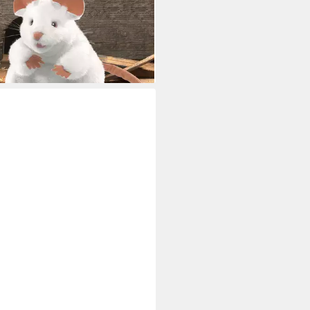
0,95 €
rbar - in 3-4 Werktagen bei dir