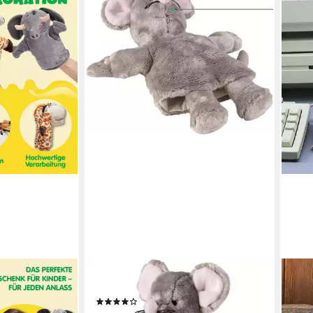
STERNTALER®
FOL
tück Tier
Handpuppe Kinder Maus
Hand
(1)
 Set für
weiß