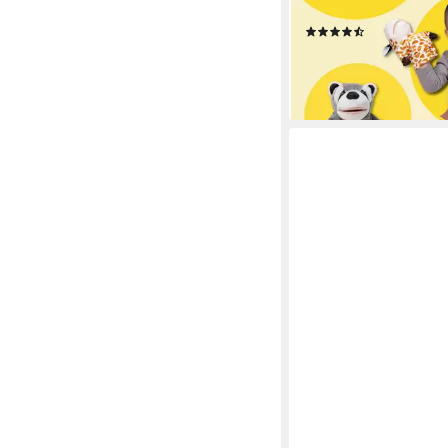
Kinder
(2)
21,99 €
UVP
33,99 €
-35%
lieferbar - in 3-4 Werktag