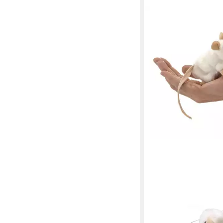
FOLKMANIS HANDPUPP
Fingerpuppe Folkmani