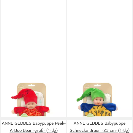
ANNE GEDDES
ANNE GEDDES
Babypuppe Chilli mit Lätzchen
Babypuppe Cactus mit
-23cm- (1-tlg)
Lätzchen -23cm- (1-tlg)
34,90 €
34,90 €
lieferbar - in 4-5 Werktagen bei dir
lieferbar - in 4-5 Werktagen bei dir
ANNE GEDDES Babypuppe Peek-
ANNE GEDDES Babypuppe
A-Boo Bear -groß- (1-tlg)
Schnecke Braun -23 cm- (1-tlg)