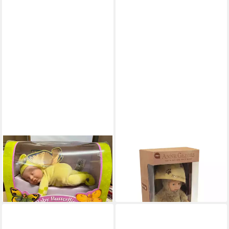
ANNE GEDDES
ANNE GEDDES
Babypuppe Schmetterling
Babypuppe Bär im Ei,
grün, - 30 cm- (1-tlg)
zimtbraun -23cm- (1-tlg)
44,90 €
44,90 €
lieferbar - in 4-5 Werktagen bei dir
lieferbar - in 4-5 Werktagen bei dir