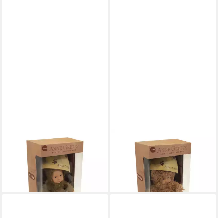
ANNE GEDDES
ANNE GEDDES
Babypuppe Bär im Ei,
Babypuppe Bär im Ei, karamell
schokobraun -23cm- (1-tlg)
-23cm- (1-tlg)
44,90 €
44,90 €
lieferbar - in 4-5 Werktagen bei dir
lieferbar - in 4-5 Werktagen bei dir