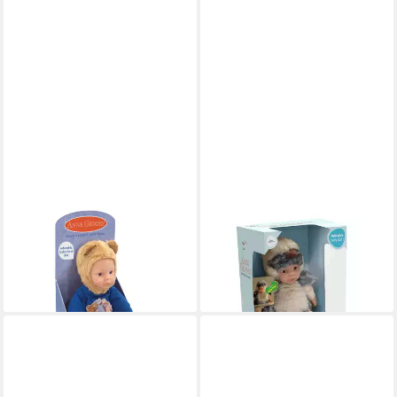
ANNE GEDDES
ANNE GEDDES
Babypuppe Bär in Caramel
Babypuppe Vogel (Bird)
and Blue Bee -23cm- (1-tlg)
-23cm- (1-tlg)
39,90 €
39,90 €
lieferbar - in 4-5 Werktagen bei dir
lieferbar - in 4-5 Werktagen bei dir