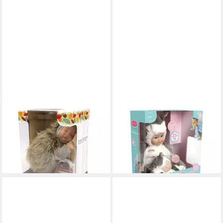
ANNE GEDDES
ANNE GEDDES
Babypuppe Igel -30 cm-
Babypuppe Kittens Little
59,90 €
Sister SET - 23 und 38 cm
lieferbar - in 4-5 Werktagen bei dir
(2-tlg)
89,90 €
lieferbar - in 4-5 Werktagen bei dir