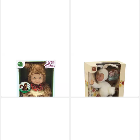
ANNE GEDDES
ANNE GEDDES
Babypuppe Eichhörnchen, -30
Babypuppe Häschen, -23 cm-
39,90 €
cm-
lieferbar - in 4-5 Werktagen bei dir
58,90 €
lieferbar - in 4-5 Werktagen bei dir