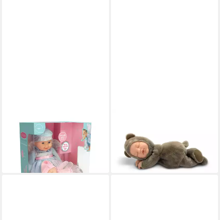
ANNE GEDDES
ANNE GEDDES
Babypuppe Fairy Little Sister
Babypuppe Recycling Bear
SET - 23 und 38 cm (2-tlg)
-23cm- (1-tlg)
89,90 €
44,90 €
lieferbar - in 4-5 Werktagen bei dir
lieferbar - in 4-5 Werktagen bei dir