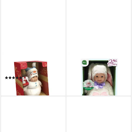
ANNE GEDDES
ANNE GEDDES
Babypuppe "Christmas
Babypuppe Häschen weiß -30
Edition"
cm-
(1)
59,90 €
39,90 €
lieferbar - in 4-5 Werktagen bei dir
lieferbar - in 4-5 Werktagen bei dir