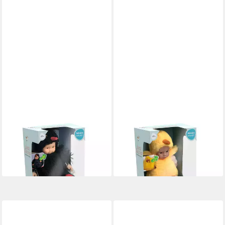
ANNE GEDDES
ANNE GEDDES
Babypuppe Amsel (Blackbird)
Babypuppe Chick -23cm- (1-
-23cm- (1-tlg)
tlg)
39,90 €
39,90 €
lieferbar - in 4-5 Werktagen bei dir
lieferbar - in 4-5 Werktagen bei dir