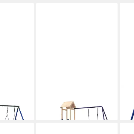
VIDAXL
VIDA
et mit
Spielturm Spielturm Massivholz
Spie
nd
Kiefer
Scha
209,99 €
101,
in 5-6 Werktagen bei dir
in 5-6