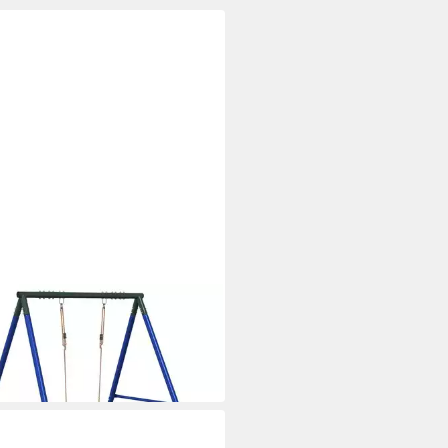
XL
lturm Schaukel-Set mit
ukelsitz
99 €
 Werktagen bei dir