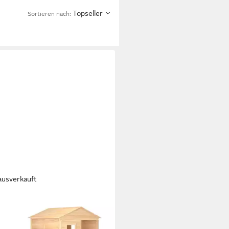
Topseller
Sortieren nach:
ausverkauft
XL
turm Spielturm Massivholz
e