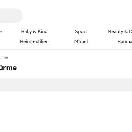
e
Baby & Kind
Sport
Beauty & D
Heimtextilien
Möbel
Bauma
ürme
türme