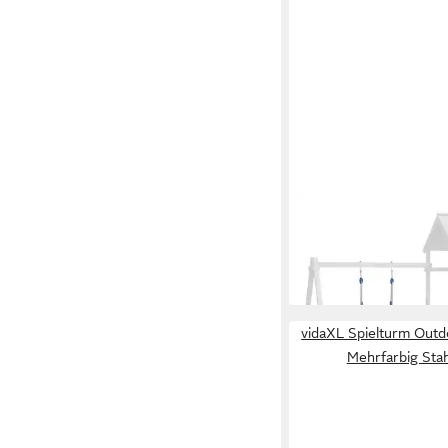
VIDAXL
Spielturm Schaukelsit
Stk. Blau 37x15 cm Po
58,99 €
in 5-6 Werktagen bei dir
vidaXL Spielturm Outd
Mehrfarbig Sta