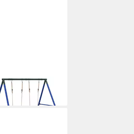
XL
turm Schaukel-Set mit 2
ukelsitzen
58,99 €
 Werktagen bei dir