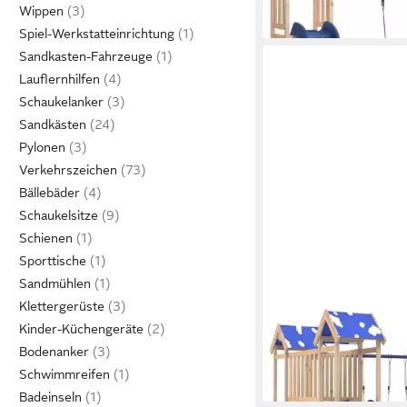
220,99 €
Wippen
in 5-6 Werktagen bei dir
Spiel-Werkstatteinrichtung
Sandkasten-Fahrzeuge
Lauflernhilfen
Schaukelanker
Sandkästen
Pylonen
Verkehrszeichen
Bällebäder
Schaukelsitze
Schienen
Sporttische
Sandmühlen
Klettergerüste
VIDAXL
Kinder-Küchengeräte
Spielturm Spielturm M
Kiefer
Bodenanker
390,99 €
Schwimmreifen
in 5-6 Werktagen bei dir
Badeinseln