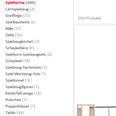
Spieltürme
Lernspielzeug
Greiflinge
290 Produkte
Spielbausteine
Bälle
Zelte
Spielzeugküchen
Schaukeltiere
Spielturm-Spielzeugsets
Schaukeln
Spielzeug-Gartensets
Spiel-Werkzeug-Sets
Spieltunnel
Spielzeugfiguren
Kinderfahrzeuge
Rutschen
VIDAXL
Puppenhäuser
Spielturm Spielturm M
Kiefer
Tafeln