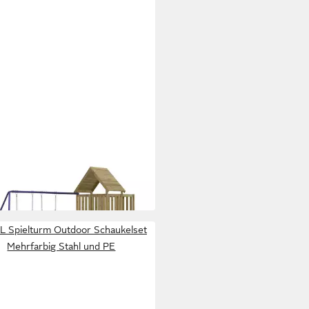
XL
turm Spielturm Imprägniertes
ernholz
99 €
 Werktagen bei dir
L Spielturm Outdoor Schaukelset
Mehrfarbig Stahl und PE