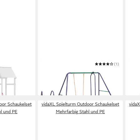
VIDAXL
(1)
VIDA
ze mit Seilen 2
Spielturm Schaukelset mit Rutsche
Spiel
lyethene
und 3 Sitzen Orange
Kief
ab 172,99 €
427,
in 5-6 Werktagen bei dir
in 5-6
oor Schaukelset
vidaXL Spielturm Outdoor Schaukelset
vidaX
hl und PE
Mehrfarbig Stahl und PE