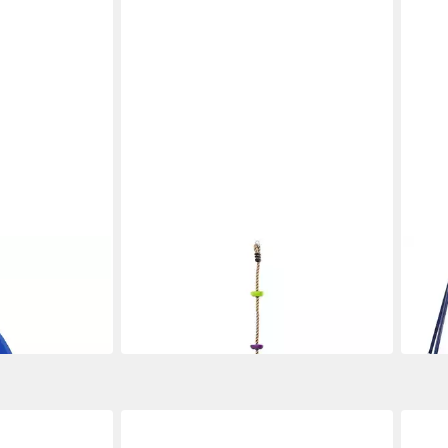
VIDAXL
VIDA
he Blau
Spielturm Kletterseil Mehrfarbig
Spiel
ylen
10,5 x 10,5 x 201 cm Polyester
Stah
29,99 €
96,9
in 5-6 Werktagen bei dir
in 5-6