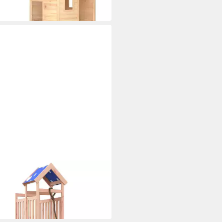
99 €
 Werktagen bei dir
XL
turm Spielturm Massivholz
lasie
99 €
 Werktagen bei dir