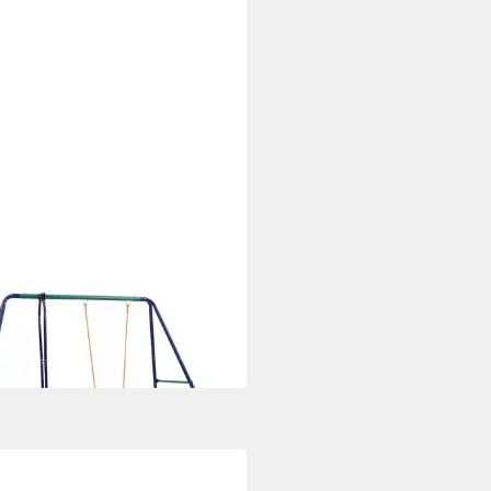
XL
turm Schaukelset mit 3 Sitzen
l
9 €
 Werktagen bei dir