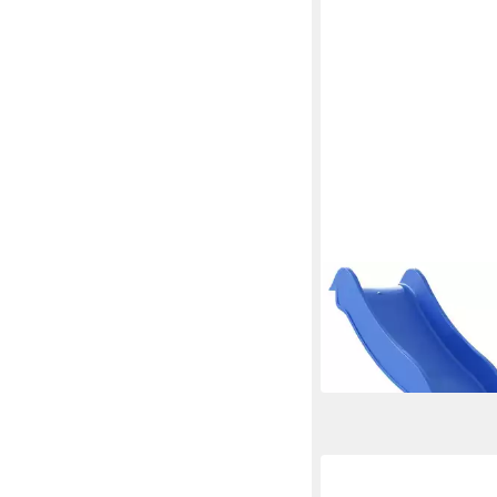
VIDAXL
Spielturm Kinderrutsc
169x38,5 cm Polyprop
76,99 €
in 5-6 Werktagen bei dir