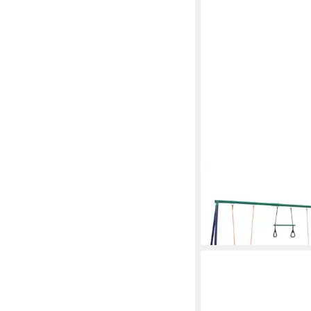
VIDAXL
Spielturm Schaukelset
und 4 Sitzen Stahl
ab 156,99 €
in 5-6 Werktagen bei dir