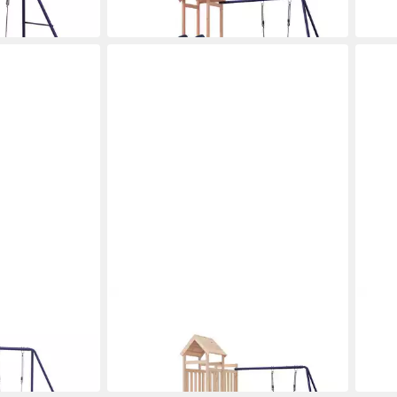
233,99 €
511,
in 5-6 Werktagen bei dir
in 5-6
VIDAXL
VIDA
assivholz
Spielturm Spielturm Massivholz
Spiel
Kiefer
Doug
293,99 €
280,
in 5-6 Werktagen bei dir
in 5-6