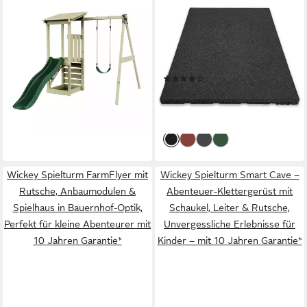
OUTDOORTOYS
FLOORDIREKT
Spielturm Lyon, aus Holz in
Outdoor-Bodenplatte
Grün mit Kinderschaukel &
Fallschutzmatte Play Protect,
Rutsche, Kletterwand
Bodenschutzmatte mit
299,00 €
UVP
549,00 €
Drainage, verschiedene
(9)
-46%
Dicken, 1-St., individuell
ab 11,99 €
UVP
13,99 €
lieferbar in 3 Wochen
kombinierbar, In vielen
-14%
Farben, 50 x 50 cm
lieferbar - in 6-7 Werktagen bei dir
Wickey Spielturm FarmFlyer mit
Wickey Spielturm Smart Cave –
Rutsche, Anbaumodulen &
Abenteuer-Klettergerüst mit
Spielhaus in Bauernhof-Optik,
Schaukel, Leiter & Rutsche,
Perfekt für kleine Abenteurer mit
Unvergessliche Erlebnisse für
10 Jahren Garantie*
Kinder – mit 10 Jahren Garantie*