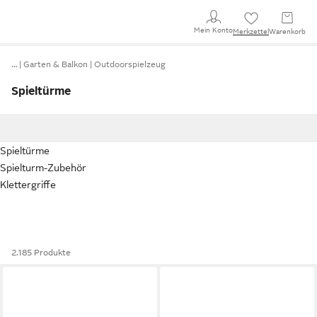
Mein Konto
Merkzettel
Warenkorb
…
Garten & Balkon
Outdoorspielzeug
Spieltürme
Spieltürme
Spielturm-Zubehör
Klettergriffe
2.185 Produkte