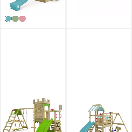
lieferbar in 3 Wochen
-3%
lieferbar - in 7-9 Werktagen bei dir
+7
FATMOOSE
WICKEY
Spielturm Boldbaron –
Spielturm SeaFlyer –
Spielturm mit SurfSchaukel,
Maritimer Kinderkletterturm
Rutsche & Kletterwand,
in Schiffsoptik, Klettergerüst -
Abenteuerliche Ritterburg für
Perfekt für kleine Seefahrer