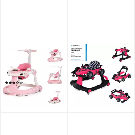
CHIPOLINO
COSTWAY
Lauflernhilfe Happy Walker 5
Lauflernhilfe 4 in 1
in 1, Musik, Räder, Lichter,
Lauflernwagen, mit Musik,
Schaukelfunktion, Spielcenter,
Licht, ab 6 Monaten
(28)
Activity-Center
65,44 €
UVP
109,99 €
(4)
70,95 €
-41%
lieferbar - in 2-3 Werktagen bei dir
lieferbar - in 3-4 Werktagen bei dir
+7