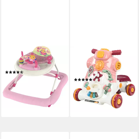
BRIGHT STARTS
COSTWAY
Lauflernhilfe JuneBerry Walk-
Lauflernwagen 3 in 1
a-bout™, mit Licht und Sound
Lauflernhilfe, mit Lichtern &
(2)
Musik & Spielbrett
64,12 €
(5)
lieferbar - in 2-3 Werktagen bei dir
59,99 €
UVP
79,99 €
-25%
lieferbar - in 4-5 Werktagen bei dir