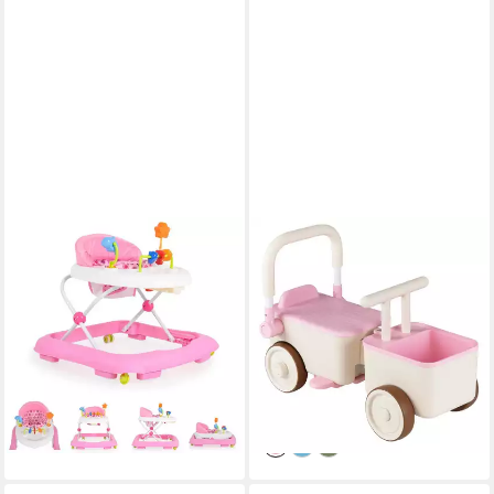
MONI
COSTWAY
Lauflernhilfe Eko, Spielcenter,
Lauflernwagen 3 in 1
Gepolsteter Sitz, Laufhilfe
Kinderwagen, Rutscherauto,
höhenverstellbar, Stopper
(1-tlg), mit Stauraum, Zugseil,
56,95 €
klappbarem Griff
lieferbar in 3 Wochen
45,99 €
UVP
65,99 €
-30%
lieferbar - in 3-4 Werktagen bei dir