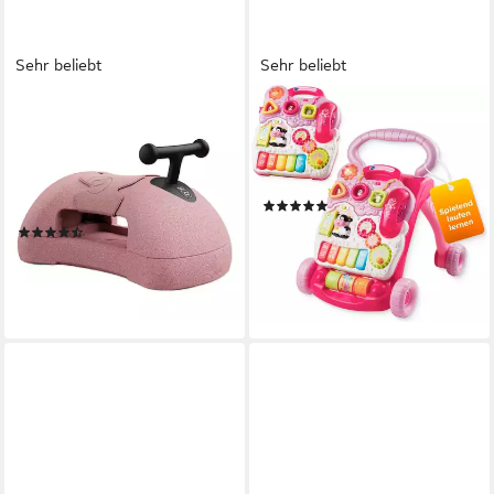
Sehr beliebt
Sehr beliebt
SCOOT AND RIDE
VTECH®
Lauflernhilfe Scoot and Ride,
Lauflernwagen VTechBaby,
My First, 3 Spielgeräte in
Spiel-und Laufwagen, mit 11
einem: Rutscher, Rollbrett
Kindermelodien
(674)
und Rutsche-Auto
ab 33,98 €
UVP
44,99 €
(45)
79,90 €
-24%
lieferbar - in 2-3 Werktagen bei dir
lieferbar - in 1-2 Werktagen bei dir