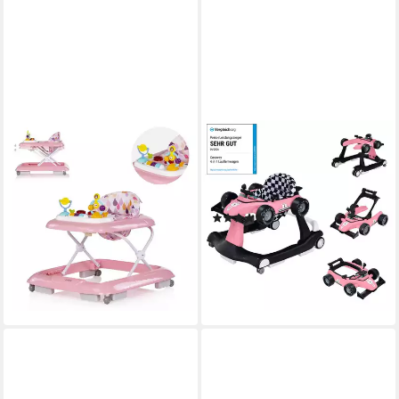
CHIPOLINO
COSTWAY
Lauflernhilfe Baby Steps,
Lauflernhilfe 4 in 1
Silikon, Spielpanel Räder
Lauflernwagen, mit Musik,
Stopper klappbar Licht,
Licht, ab 6 Monaten
(28)
Spielcenter
67,89 €
UVP
109,99 €
55,95 €
-38%
lieferbar in 3 Wochen
lieferbar - in 3-4 Werktagen bei dir
+7