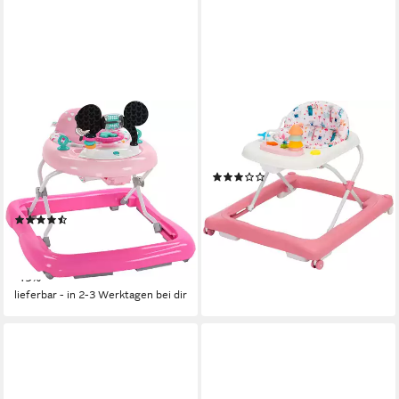
BRIGHT STARTS
FILLIKID
Lauflernhilfe MINNIE MOUSE
Lauflernhilfe Emil, mit
Tiny Trek™ Walker, Forever
Sicherheitsstoppern
(5)
Besties™, 2-in-1 Walker, mit
ab 36,31 €
Licht und Sound
lieferbar - in 2-3 Werktagen bei dir
(16)
64,99 €
UVP
79,99 €
nur diesen Monat
-19%
lieferbar - in 2-3 Werktagen bei dir