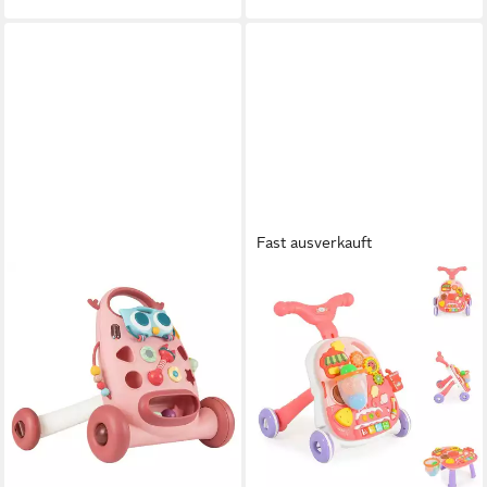
Fast ausverkauft
COSTWAY
MONI
Lauflernhilfe, (1-tlg),
Lauflernhilfe HE0814,
Lauflernwagen, Laufhilfe
Musikfunktion, Spieltisch,
Laufwagen mit 2 Drehspielern
Basketballkorb, Spielbälle, ab
50,99 €
UVP
81,99 €
12 Monaten
38,95 €
-38%
lieferbar - in 2-3 Werktagen bei dir
lieferbar - in 3-4 Werktagen bei dir