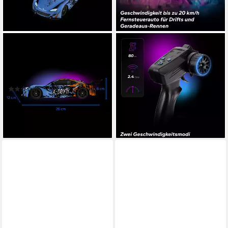
OVERMAX
OVERMAX
RC-Auto DRIFTY (Drift Set,
RC-Auto X-OVERSLIDE (Set,
Set), DRIFT / 2x Akku /
Set), 20 km/h/LED-
zusätzlicher Radsatz
Unterboden/2 Akkus/2
(2)
Karosserien/4WD
12,99 €
47,99 €
69,99 €
lieferbar - in 2-3 Werktagen bei dir
-31%
lieferbar - in 2-3 Werktagen bei dir