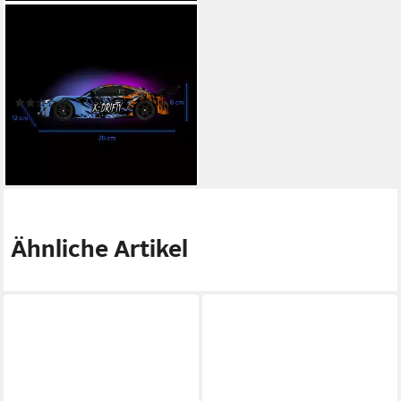
OVERMAX
RC-Auto DRIFTY (Drift Set,
Set), DRIFT / 2x Akku /
zusätzlicher Radsatz
(2)
12,99 €
lieferbar - in 2-3 Werktagen bei dir
Ähnliche Artikel