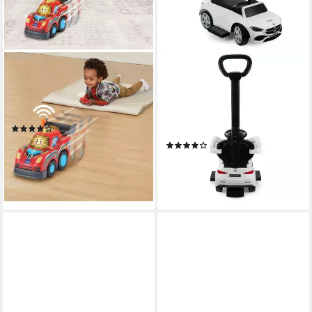
VTECH®
COIL
RC-Auto Tut Tut Baby Flitzer
Rutscherauto Rutschauto mit
- RC Rennflitzer, mit Licht und
der Schiebestange, Mercedes
Sound
AMG C63, ab 12 Monaten,
(6)
INTERAKTIVES LENKRAD
ab 24,14 €
(9)
lieferbar - in 2-3 Werktagen bei dir
65,99 €
lieferbar - in 5-6 Werktagen bei dir