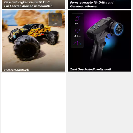
OVERMAX
OVERMAX
RC-Auto X-JOLT (Set,
RC-Auto X-OVERSLIDE (Set,
Komplettset mit zwei
Set), 20 km/h/LED-
Batterien),
Unterboden/2 Akkus/2
20 km/h/2x Akkus/Hinterradantrieb/Federaufhängung/6 cm‑Räder
Karosserien/4WD
27,99 €
47,99 €
37,99 €
69,99 €
-26%
-31%
lieferbar - in 2-3 Werktagen bei dir
lieferbar - in 2-3 Werktagen bei dir