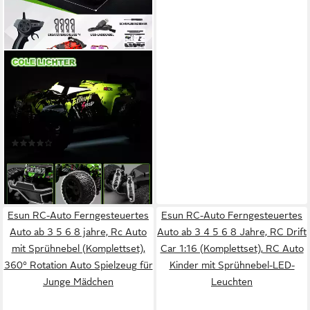
ESUN
RC-Auto Ferngesteuertes
Auto Kinder ab 4 5 6
Jahre,1:18 RC Auto
Doppelschale (Set,
(13)
Komplettset), Fernsteuerung
34,99 €
UVP
59,99 €
Auto Geschenke
-42%
lieferbar - in 2-3 Werktagen bei dir
Esun RC-Auto Ferngesteuertes
Esun RC-Auto Ferngesteuertes
Auto ab 3 5 6 8 jahre, Rc Auto
Auto ab 3 4 5 6 8 Jahre, RC Drift
mit Sprühnebel (Komplettset),
Car 1:16 (Komplettset), RC Auto
360° Rotation Auto Spielzeug für
Kinder mit Sprühnebel-LED-
Junge Mädchen
Leuchten