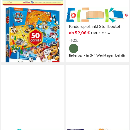
TREFL
SMALL FOOT
Spielesammlung PAW Patrol
Spiel Minigolf-Set Active,
50 Spiele Spielesammlung
Kinderspiel, inkl Stoffbeutel
ab 52,06 €
Spielebox Brettspiel Mühle ab
UVP
57,99 €
5 J
-10%
18,95 €
lieferbar - in 2-3 Werktagen bei dir
lieferbar - in 3-4 Werktagen bei dir