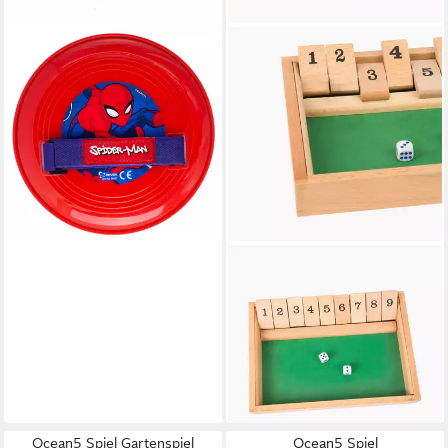
SPIDERMAN
Spiel Catch Ball Spiel Set mit
2 Handpaddles und Ball
Fangspiel für Kinder
ab 9,95 €
lieferbar - in 4-5 Werktagen bei dir
SMALL FOOT
Spielesammlung Shut the box
Brettspiele, Shut the Box,
Spielspaß mit der ganzen
Familie
16,55 €
lieferbar - in 2-3 Werktagen bei dir
Ocean5 Spiel Gartenspiel
Ocean5 Spiel