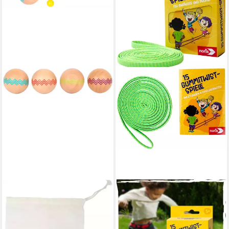
SMALL FOOT
NORIS
Spiel Boule, Active,
Spiel Gummitwist Spiele,
Kinderspiel
Hüpfspiel
ab 28,77 €
ab 6,36 €
UVP
36,99 €
UVP
7,99 €