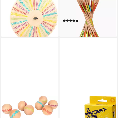
Spiel Glücksrad, Active,
Spielesammlung Mikadospiel
Kinderspiel
27, Strategiespiel, Made in
ab 50,54 €
UVP
64,99 €
Germany
(1)
-22%
ab 13,95 €
lieferbar - in 3-4 Werktagen bei dir
lieferbar - in 2-3 Werktagen bei dir