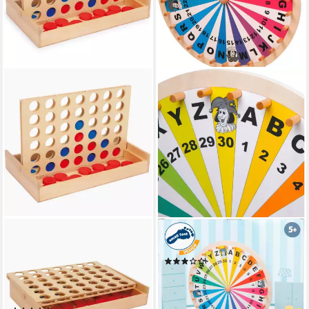
SMALL FOOT
SMALL FOOT
Spielesammlung Vier in einer
Spiel Glücksrad
(1)
Reihe auf Reise, Vier Gewinnt
ab 29,95 €
in Großer Ausführung, Spiel
lieferbar - in 2-3 Werktagen bei dir
für Jung und Alt mit hohem