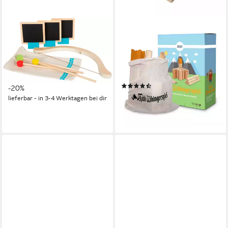
SMALL FOOT
OCEAN5
Spiel Pfeil und Bogen, Active,
Spiel Wurfspiel Kubb in
Kinderspiel, inkl.
verschiedenen Größen,
Aufbewahrungsbeutel
Familienspiel, Wikinger Spiel -
ab 23,94 €
UVP
29,99 €
Wurfspiel mit Teams
(4)
-20%
21,99 €
lieferbar - in 3-4 Werktagen bei dir
lieferbar - in 4-5 Werktagen bei dir