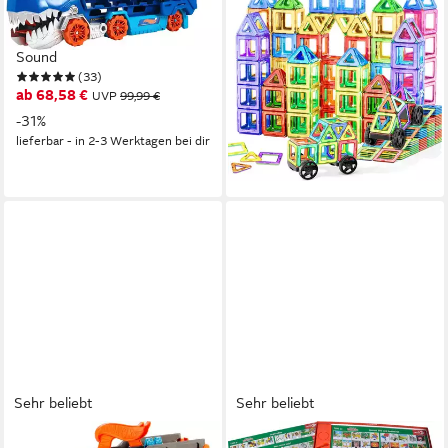
Ultimative Transporter, mit
Magnetspiel STEM
Rennstrecke; mit Licht und
Magnetbausteine, Montessori
Sound
Magnetspielbausteine, 50 -
(33)
27,99 €
136 Stück, Unbegrenzte
UVP
39,99 €
ab 68,58 €
UVP
99,99 €
Bauoptionen, 2D & 3D
-30%
-31%
lieferbar - in 8-10 Werktagen bei
lieferbar - in 2-3 Werktagen bei dir
dir
Sehr beliebt
Sehr beliebt
HOT WHEELS
NORIS