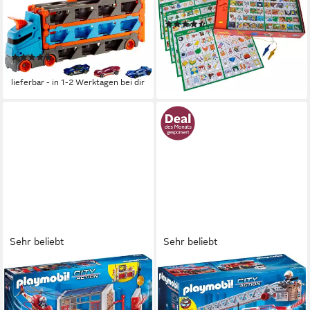
Spielzeug-Transporter 2-in-1
Spiel Kinder Electric
(87)
Rennbahn-Transporter, mit
ab 13,37 €
UVP
18,99 €
drei Hot Wheels Fahrzeugen
-30%
(142)
lieferbar - in 1-2 Werktagen bei dir
ab 36,09 €
lieferbar - in 1-2 Werktagen bei dir
Sehr beliebt
Sehr beliebt
PLAYMOBIL®
PLAYMOBIL®
Große Feuerwache (9462),
Feuerwehr-Leiterfahrzeug
My Action Heroes
(9463), My Action Heroes