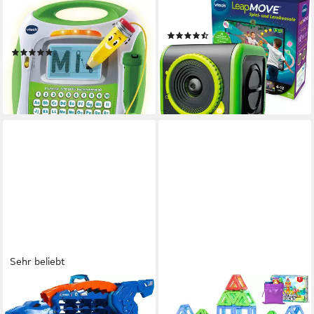
VTECH®
VTECH®
Lernspielzeug Professor
Spiel LeapMOVE, Videospiel
(32)
Schreibfix Buchstabenspaß
79,99 €
(56)
lieferbar - in 1-2 Werktagen bei dir
ab 23,29 €
UVP
29,99 €
-22%
lieferbar - in 1-2 Werktagen bei dir
Sehr beliebt
HOT WHEELS
ATHLIX
Spielzeug-Transporter
Magnetische Bausteine,