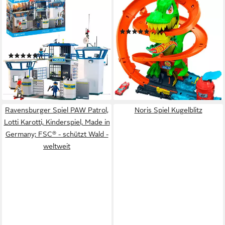
Polizei-Kommandozentrale
Autorennbahn Hot Wheels
(71873), Action Heroes
City T-Rex-Feuerschlacht
(20)
Konstruktions-Spielset, (253
ab 31,99 €
UVP
39,99 €
St), Made in Europe
-20%
(4)
lieferbar - in 1-2 Werktagen bei dir
ab 64,50 €
UVP
99,99 €
-35%
lieferbar - in 2-3 Werktagen bei dir
Ravensburger Spiel PAW Patrol,
Noris Spiel Kugelblitz
Lotti Karotti, Kinderspiel, Made in
Germany; FSC® - schützt Wald -
weltweit