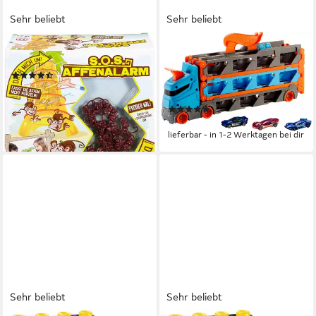
Sehr beliebt
Sehr beliebt
MATTEL GAMES
HOT WHEELS
Spiel S.O.S Affenalarm
Spielzeug-Transporter 2-in-1
(242)
Rennbahn-Transporter, mit
ab 14,99 €
UVP
25,99 €
drei Hot Wheels Fahrzeugen
-42%
(142)
lieferbar - in 1-2 Werktagen bei dir
ab 36,09 €
lieferbar - in 1-2 Werktagen bei dir
Sehr beliebt
Sehr beliebt