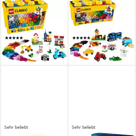
LEGO®
LEGO®
Große Steine-Box (10698),
Bausteine Box (10696),
LEGO® Classic
LEGO®Classic
Konstruktionsspielsteine,
Konstruktionsspielsteine,
(790 St), Made in Europe
(484 St), Made in Europe
(511)
(596)
34,84 €
19,85 €
UVP
49,99 €
UVP
29,99 €
-30%
-34%
lieferbar - in 1-2 Werktagen bei dir
lieferbar - in 1-2 Werktagen bei dir
Sehr beliebt
Sehr beliebt