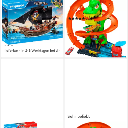
PLAYMOBIL®
HOT WHEELS
Großes Piratenschiff (71530),
Autorennbahn Hot Wheels
Pirates Konstruktions-
City T-Rex-Feuerschlacht
(20)
Spielset, (137 St), Made in
ab 31,99 €
UVP
39,99 €
Europe
-20%
(16)
lieferbar - in 1-2 Werktagen bei dir
ab 83,78 €
UVP
99,99 €
-16%
lieferbar - in 2-3 Werktagen bei dir
Sehr beliebt
PLAYMOBIL®
HOT WHEELS