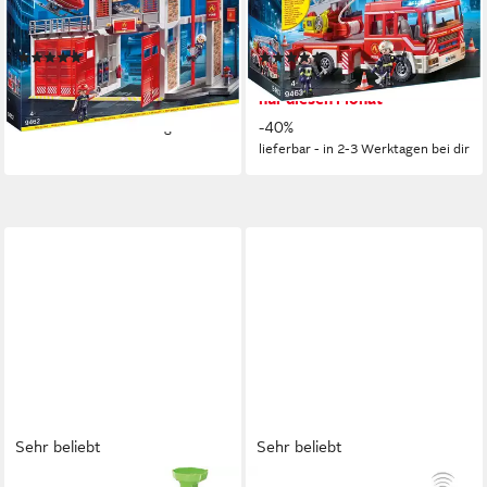
Konstruktions-Spielset, Made
Konstruktions-Spielset, Made
in Germany
in Germany
(101)
(110)
ab 59,99 €
ab 47,99 €
UVP
99,99 €
UVP
79,99 €
nur diesen Monat
-40%
-40%
lieferbar - in 2-3 Werktagen bei dir
lieferbar - in 2-3 Werktagen bei dir
Sehr beliebt
Sehr beliebt