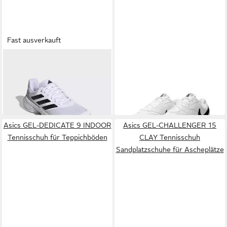
Fast ausverkauft
ADIDAS PERFORMANCE
NIKE
Court Lite 4
COURTJAM CONTROL 3
Tennisschuh Allcourtschuh
ab 83,99 €
71,99 €
CLAY Tennisschuh für
Sandplätze, Clay
Asics GEL-DEDICATE 9 INDOOR
Asics GEL-CHALLENGER 15
Tennisschuh für Teppichböden
CLAY Tennisschuh
Sandplatzschuhe für Ascheplätze