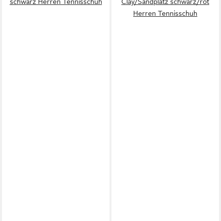
schwarz Herren Tennisschuh
Clay/Sandplatz schwarz/rot
Herren Tennisschuh