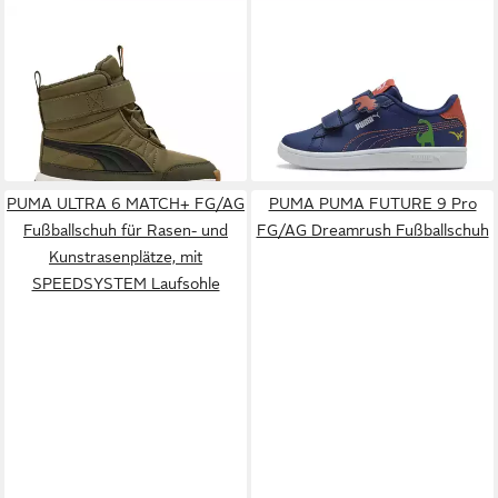
PUMA
EVOLVE BOOT AC+
PUMA
Smash 3.0 Dino
PS Winterboots Snowboots,
Sneakers Kinder Sneaker
ab 48,99 €
44,95 €
Winterstiefel, Winterschuhe
UVP
64,95 €
-25%
PUMA ULTRA 6 MATCH+ FG/AG
PUMA PUMA FUTURE 9 Pro
Fußballschuh für Rasen- und
FG/AG Dreamrush Fußballschuh
Kunstrasenplätze, mit
SPEEDSYSTEM Laufsohle