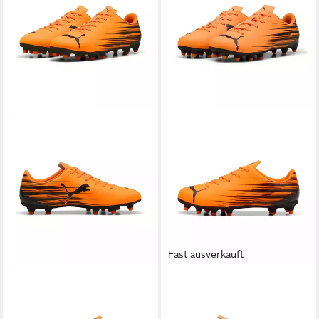
Fast ausverkauft
PUMA
ATTACANTO II FGAG
PUMA
ATTACANTO II FGAG
Fußballschuh für Rasen- und
JR Fußballschuh mit
ab 37,99 €
ab 30,99 €