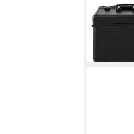
Pilotenkoffer Trolley K
Rollen, TSA, Schloss 
Leichtlaufrollen
(5)
89,95 €
UVP
99,95 €
-10%
lieferbar - in 4-5 Werktag