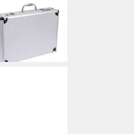
nkoffer GRÄWE Aktenkoffer
chekoffer mit Alu-Rahmen, leer
(7)
0 €
rbar - in 3-4 Werktagen bei dir