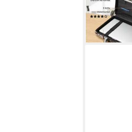
Zahlenschloss, 45 x 3
schwarz
(9)
39,99 €
UVP
59,99 €
-33%
lieferbar - in 3-4 Werktag