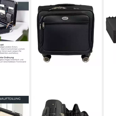
GRÄ
Akte
aus 
27,9
liefe
GUSTAV VOSS
 Alu Business
Pilotenkoffer Handgepäckkoffer mit
chékoffer mit
Rollen Rollkoffer Trolley Aktenkoffer,