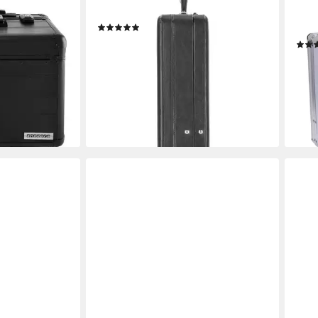
offer mit, 2
Aktentasche Taormina, Leder
Akte
(1)
und
Atta
ab 106,71 €
lieferbar - in 6-7 Werktagen bei dir
29,9
liefe
en bei dir