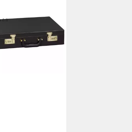
WE
nkoffer GRÄWE Aktenkoffer
Kunstleder, schwarz
(4)
0 €
rbar - in 3-4 Werktagen bei dir