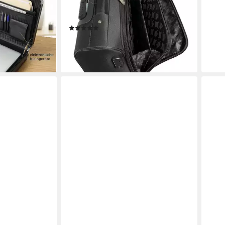
3 x 11 cm,
4 Rollen, mit Zahlenschloss und
Teleskopgriff
(2)
49,95 €
lieferbar - in 3-4 Werktagen bei dir
en bei dir