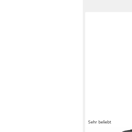
Sehr beliebt