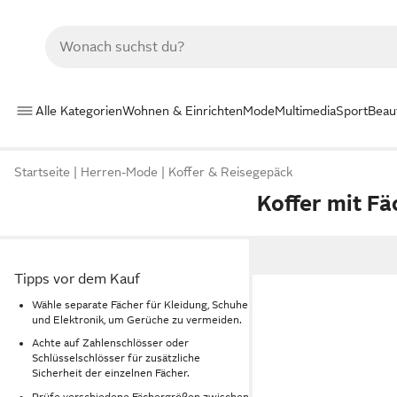
Alle Kategorien
Wohnen & Einrichten
Mode
Multimedia
Sport
Beau
Startseite
Herren-Mode
Koffer & Reisegepäck
Koffer mit Fä
Tipps vor dem Kauf
Wähle separate Fächer für Kleidung, Schuhe
und Elektronik, um Gerüche zu vermeiden.
Achte auf Zahlenschlösser oder
Schlüsselschlösser für zusätzliche
Sicherheit der einzelnen Fächer.
Prüfe verschiedene Fächergrößen zwischen