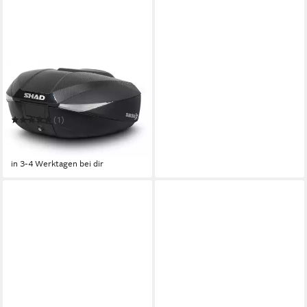
SHAD
Handgepäck-Topcase SH58X
Topcase
(1)
277,42 €
319,90 €
-13%
in 3-4 Werktagen bei dir