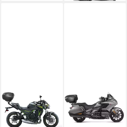
SHAD
Handgepäck-Topcase Top
Master Topcaseträger
117,77 €
in 3-4 Werktagen bei dir