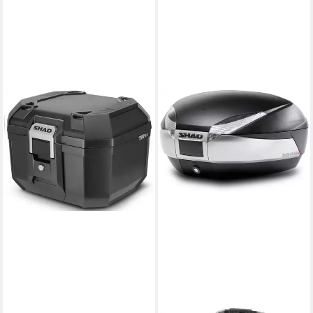
SHAD
Handgepäck-Topcase TR41
Terra Topcase
121,60 €
in 3-4 Werktagen bei dir