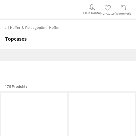
Mein Konto
Merkzettel
Warenkorb
…
Koffer & Reisegepäck
Koffer
Topcases
176 Produkte