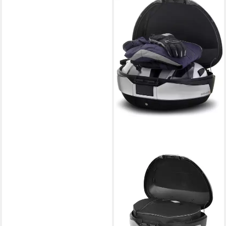
SHAD
Handgepäck-Topcase SH48
New Titanium Topcase
183,15 €
209,00 €
-12%
in 3-4 Werktagen bei dir