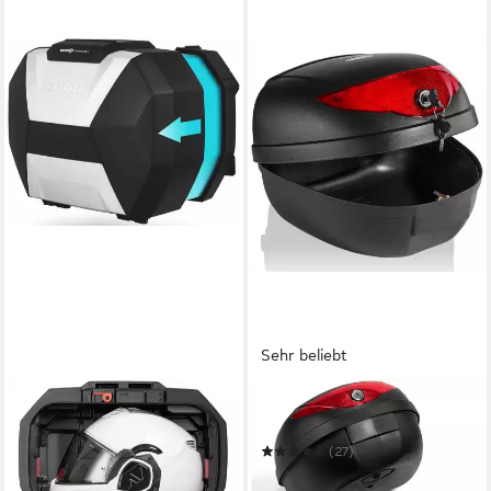
Sehr beliebt
SHAD
TRESKO
Handgepäck-Topcase SH38X
Topcase
Seitenkoffer Set
(27)
582,65 €
679,00 €
39,99 €