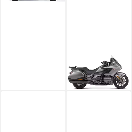
SHAD
Handgepäck-Topcase Top
Master Topcaseträger
55,13 €
in 3-4 Werktagen bei dir