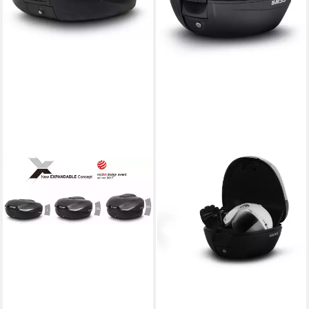
SHAD
Handgepäck-Topcase SH33
Topcase
86,82 €
in 3-4 Werktagen bei dir