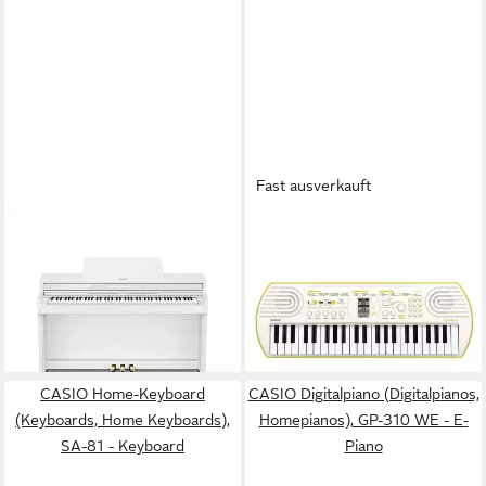
Fast ausverkauft
CASIO
CASIO
Digitalpiano (Digitalpianos,
Home-Keyboard (Keyboards,
Homepianos), AP-550 WE
Home Keyboards), SA-80 -
Celviano - E-Piano
Keyboard
1.618,92 €
72,36 €
lieferbar - in 6-8 Werktagen bei dir
lieferbar - in 3-4 Werktagen bei dir
CASIO Home-Keyboard
CASIO Digitalpiano (Digitalpianos,
(Keyboards, Home Keyboards),
Homepianos), GP-310 WE - E-
SA-81 - Keyboard
Piano