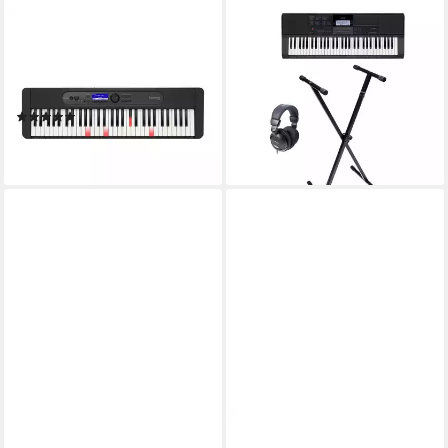
CASIO
CASIO
Home-Keyboard (Keyboards,
Home-Keyboard (Keyboards,
Home Keyboards), LK-S450 -
Home Keyboard Sets), CT-
Keyboard
X700 Standard - Keyboard
(2)
Set
286,20 €
235,00 €
lieferbar - in 3-4 Werktagen bei dir
lieferbar - in 3-4 Werktagen bei dir
CASIO
CASIO