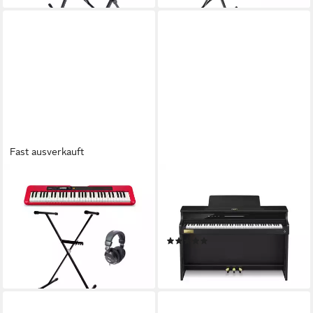
Inklusive Ständer Kopfhörer
Klavierbank Tasche,
Keyboards, Home Keyboard
Sets), CT-X700 Deluxe -
Keyboard Set
Fast ausverkauft
CASIO
CASIO
Home-Keyboard (Keyboards,
Digitalpiano (Digitalpianos,
Home Keyboard Sets), CT-
Homepianos), AP-750 BK
S200 RD Standard -
Celviano - E-Piano
(1)
Keyboard Set
2.104,92 €
189,00 €
lieferbar - in 6-8 Werktagen bei dir
lieferbar - in 3-4 Werktagen bei dir