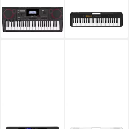
Home-Keyboard (Keyboards,
Home-Keyboard (CT-S100,
Home Keyboards), CT-X5000
Keyboards, Home Keyboards),
- Keyboard
CT-S100 - Keyboard
(2)
106,92 €
394,20 €
lieferbar - in 3-4 Werktagen bei dir
lieferbar - in 3-4 Werktagen bei dir
CASIO
CASIO
Home-Keyboard (Keyboards,
Home-Keyboard (CT-S200
Home Keyboards), CT-S400 -
WE, Keyboards, Home