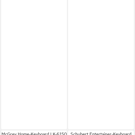
McGrey Home-Keyboard LK-6150
Schubert Entertainer-Keyboard