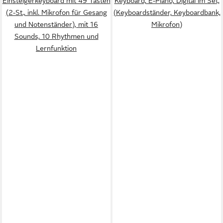
Einsteigerkeyboard mit 49 Tasten
Keyboard, E-Piano, Digital im Set,
(2-St., inkl. Mikrofon für Gesang
(Keyboardständer, Keyboardbank,
und Notenständer), mit 16
Mikrofon)
Sounds, 10 Rhythmen und
Lernfunktion