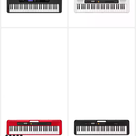
Keyboard
Keyboards), CT-S200 WE -
247,32 €
Keyboard
lieferbar - in 3-4 Werktagen bei dir
150,12 €
lieferbar - in 3-4 Werktagen bei dir
CASIO
CASIO
Home-Keyboard (CT-S200
Home-Keyboard (CT-S200
RD, Keyboards, Home
BK, Keyboards, Home
Keyboards), CT-S200 RD -
Keyboards), CT-S200 BK -
Keyboard
Keyboard
(1)