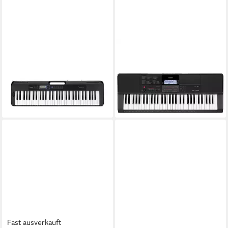
CASIO
CASIO
Home-Keyboard (CT-S300,
Home-Keyboard (Keyboards,
Keyboards, Home Keyboards),
Home Keyboards), CT-X700 -
CT-S300 - Keyboard
Keyboard
183,60 €
227,88 €
lieferbar - in 3-4 Werktagen bei dir
lieferbar - in 3-4 Werktagen bei dir
Fast ausverkauft