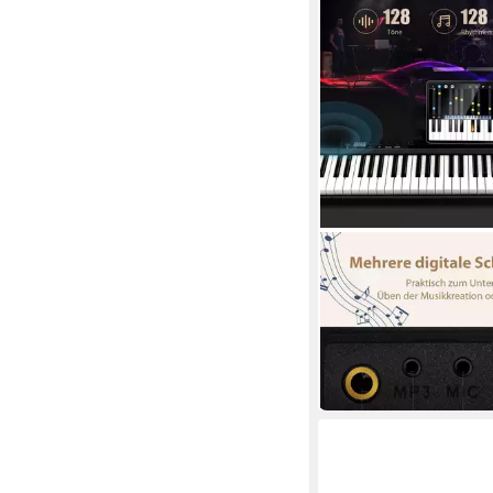
COSTWAY
Home-Keyboard
159,99 €
UVP
209,99 €
-24%
in 4-5 Werktagen bei dir