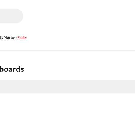
ty
Marken
Sale
yboards