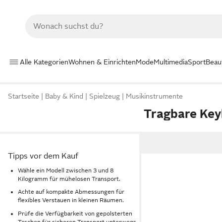
Alle Kategorien
Wohnen & Einrichten
Mode
Multimedia
Sport
Beau
Startseite
Baby & Kind
Spielzeug
Musikinstrumente
Tragbare Ke
Tipps vor dem Kauf
Wähle ein Modell zwischen 3 und 8
Kilogramm für mühelosen Transport.
Achte auf kompakte Abmessungen für
flexibles Verstauen in kleinen Räumen.
Prüfe die Verfügbarkeit von gepolsterten
Taschen für sicheren Transport unterwegs.