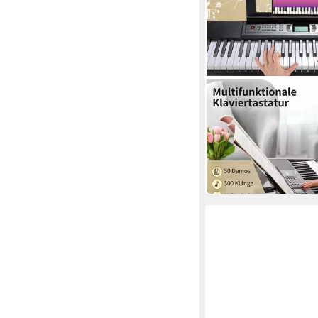
TLGREEN
Digitalpiano Keyboard
Tasten
69,99 €
UVP
189,99 €
-63%
in 5-6 Werktagen bei dir