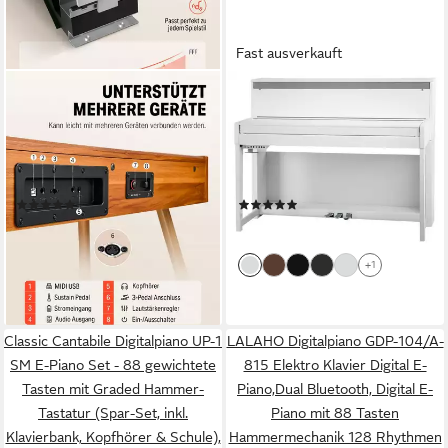
Fast ausverkauft
DONNER
CLASSIC CANTABILE
Digitalpiano E-Piano 88
Digitalpiano UP-1 WM E-Piano
Tasten Hammermechanik
- 88 gewichtete Tasten mit
Keyboard 128 Polyphonie
Graded Hammer-Tastatur
DDP 80 (Set, mit
(Digitalpiano), Klavier mit
(5)
(2)
Notenständer, Dreifachpedal,
Twinova-Piano Funktion - 22
419,99 €
798,00 €
UVP
699,99 €
Netzteil), für
Effekte, 40 Sounds
lieferbar - in 2-3 Werktagen bei dir
-40%
Anfänger,Elektrisches
+1
lieferbar - in 6-7 Werktagen bei dir
Tastaturklavier zu Hause,128
Polyphonie
Classic Cantabile Digitalpiano UP-1
LALAHO Digitalpiano GDP-104/A-
SM E-Piano Set - 88 gewichtete
815 Elektro Klavier Digital E-
Tasten mit Graded Hammer-
Piano,Dual Bluetooth, Digital E-
Tastatur (Spar-Set, inkl.
Piano mit 88 Tasten
Klavierbank, Kopfhörer & Schule),
Hammermechanik 128 Rhythmen