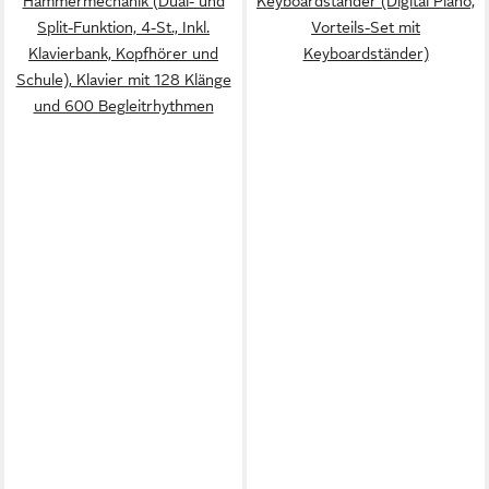
Hammermechanik (Dual- und
Keyboardständer (Digital Piano,
Split-Funktion, 4-St., Inkl.
Vorteils-Set mit
Klavierbank, Kopfhörer und
Keyboardständer)
Schule), Klavier mit 128 Klänge
und 600 Begleitrhythmen