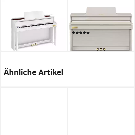
CASIO
CASIO
Digitalpiano (Digitalpianos,
Digitalpiano (Digitalpianos,
Homepianos), GP-310 WE - E-
Homepianos), AP-750 GB
Piano
Celviano - E-Piano
(1)
2.698,92 €
1.899,00 €
lieferbar - in 6-8 Werktagen bei dir
lieferbar - in 6-8 Werktagen bei dir
Ähnliche Artikel