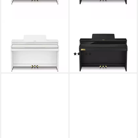
CASIO
CASIO
Digitalpiano (Digitalpianos,
Digitalpiano (Digitalpianos,
Homepianos), AP-550 WE
Homepianos), AP-750 BK
Celviano - E-Piano
Celviano - E-Piano
(1)
1.618,92 €
2.104,92 €
lieferbar - in 6-8 Werktagen bei dir
lieferbar - in 6-8 Werktagen bei dir