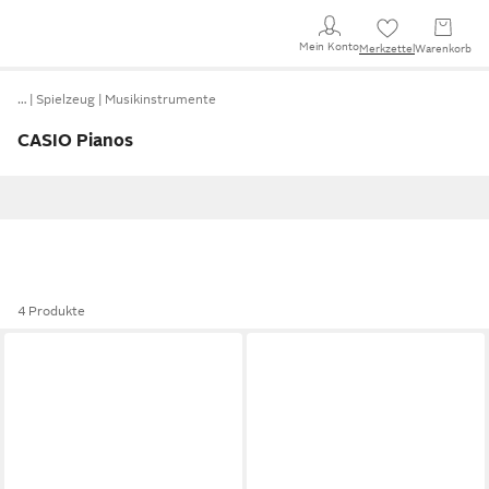
Mein Konto
Merkzettel
Warenkorb
…
Spielzeug
Musikinstrumente
CASIO Pianos
4 Produkte