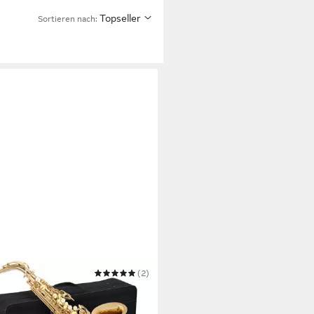
Topseller
Sortieren nach:
SIC CANTABILE
(2)
phon - Alt Saxophon
00 €