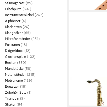
35,90 €
Stimmgeräte
in 3-4 Werktagen bei dir
Mischpulte
Instrumentenkabel
Alphörner
Klarinetten
Klanghölzer
Mikrofonständer
Posaunen
Didgeridoos
Glockenspiele
Becken
Mundstücke
Notenständer
Metronome
MONZANI
Equalizer
Saxophon
333,00 €
Zubehör-Sets
in 3-4 Werktagen bei dir
Triangeln
Shaker