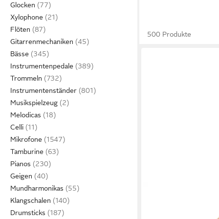
Glocken
Xylophone
Flöten
500 Produkte
Gitarrenmechaniken
Bässe
Instrumentenpedale
Trommeln
Instrumentenständer
Musikspielzeug
Melodicas
Celli
Mikrofone
Tamburine
Pianos
Geigen
Mundharmonikas
CLASSIC CANTABILE
Klangschalen
Saxophon X-20 Tasch
SET inkl. 2 x Vandoren
Drumsticks