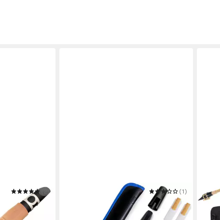
(2)
CLASSIC CANTABILE
(1)
CLAS
ensaxophon
Saxophon X-20 Taschensaxophon -
Saxo
329,
 Blätter
Clarineau in C-Stimmung