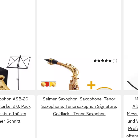
CLASSIC CANTABILE
(1)
MONZ
n
Saxophon Alt Saxophon
Saxo
340,80 €
10,9
in 3-4 Werktagen bei dir
in 3-4
Klar lackiert
Antique Red
Antique Yellow
Matt gebürstet
axophon ASB-20
Selmer Saxophon, Saxophone, Tenor
M
tärke: 2.0, Pack,
Saxophone, Tenorsaxophon Signature,
Al
nststoffhüllen
Goldlack - Tenor Saxophon
Mess
her Schnitt
und W
Prof
offen