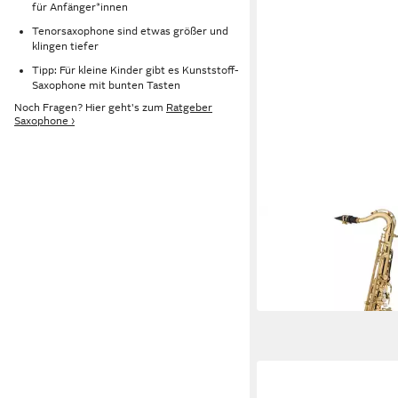
für Anfänger*innen
Tenorsaxophone sind etwas größer und
klingen tiefer
Tipp: Für kleine Kinder gibt es Kunststoff-
Saxophone mit bunten Tasten
Noch Fragen? Hier geht's zum
Ratgeber
Saxophone ›
JUPITER
Saxophon
1.617,84 €
in 3-4 Werktagen bei dir