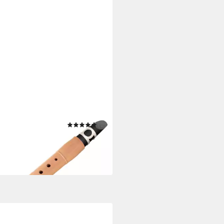
SIC CANTABILE
(2)
phon X-20 Taschensaxophon
nkl. 2 x Vandoren Blätter
0 €
 Werktagen bei dir