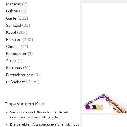
Maracas
Guiros
Gurte
Schlägel
Kabel
Plektren
Chimes
Kapodaster
Slider
Kalimbas
Blattschrauben
Fußschalter
KARL GLASER
Saxophon Alt Saxopho
369,99 €
in 3-4 Werktagen bei dir
Tipps vor dem Kauf
Violett
Silber-Gold
Schwarzchrom-Nick
Antik
Gold-Chrom
Saxophone sind Blasinstrumente mit
unverwechselbarer Klangfarbe
Die beliebten Altsaxophone eignen sich gut