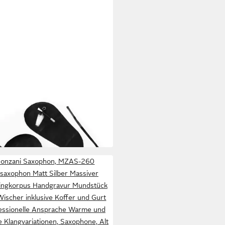
ANI
phon
0 €
 Werktagen bei dir
onzani Saxophon, MZAS-260
tsaxophon Matt Silber Massiver
ingkorpus Handgravur Mundstück
ischer inklusive Koffer und Gurt
essionelle Ansprache Warme und
e Klangvariationen, Saxophone, Alt