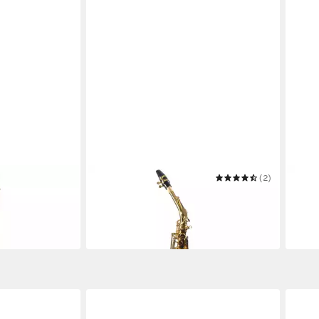
MONZANI
(2)
CLAS
Saxophon
Saxo
289,00 €
SET i
in 3-4 Werktagen bei dir
35,9
in 3-4