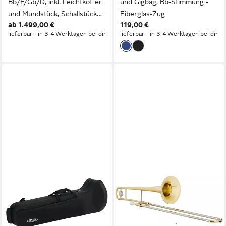
Bb/F/Gb/D, inkl. Leichtkoffer
und Gigbag, Bb-Stimmung -
und Mundstück, Schallstück
Fiberglas-Zug
ab 1.499,00 €
119,00 €
aus Messing
lieferbar - in 3-4 Werktagen bei dir
lieferbar - in 3-4 Werktagen bei dir
CLASSIC CANTABILE
LECHGOLD
Posaune Leichtkoffer für
Posaune TP-25L
Posaune, Reiß- und
Tenorposaune - Lackierte
wasserfestes Außengewebe
Posaune in Bb Bb, inkl.