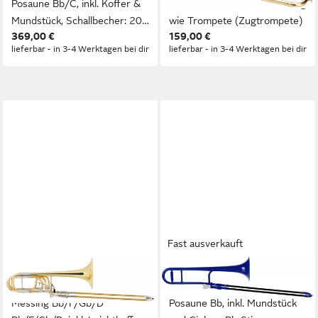
Posaune Bb/C, inkl. Koffer &
Mundstück, Gleiche Stimmung
Mundstück, Schallbecher: 200
wie Trompete (Zugtrompete)
369,00 €
159,00 €
mm Messing
lieferbar - in 3-4 Werktagen bei dir
lieferbar - in 3-4 Werktagen bei dir
Fast ausverkauft
LECHGOLD
CLASSIC CANTABILE
Posaune BP-18L Bassposaune
Posaune MardiBrass Tenor-
Messing Bb/F/Gb/D
Posaune Bb, inkl. Mundstück