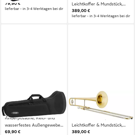
79,90 €
Leichtkoffer & Mundstück,
lieferbar - in 3-4 Werktagen bei dir
389,00 €
Korpus und Schallstück:
lieferbar - in 3-4 Werktagen bei dir
Messing, Züge: Neusilber,
Finish: Klarlackiert
CLASSIC CANTABILE
LECHGOLD
Posaune Classic Cantabile
Posaune TP-25L
Leichtkoffer für
Tenorposaune - Lackierte
Kinderposaune, Reiß- und
Posaune in Bb Bb, inkl.
wasserfestes Außengewebe
Leichtkoffer & Mundstück,
69,90 €
389,00 €
mit Außenfach und
Korpus und Schallstück: