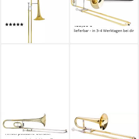
Tenorposaunen, MZSL-710L
mit Koffer Bb, inkl. Koffer &
Tenorposaune -
Mundstück, Schallbecher: 215
Tenorposaune
mm Messing
(1)
189,00 €
169,00 €
lieferbar - in 3-4 Werktagen bei dir
lieferbar - in 3-4 Werktagen bei dir
CLASSIC CANTABILE
CLASSIC CANTABILE
Posaune KP-35C Bb
Posaune ZT-11 Sopran
Kinderposaune Schüler
Posaune Bb, inkl. Koffer &