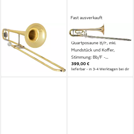
Fast ausverkauft
CLASSIC CANTABILE
CLASSIC CANTABILE
Posaune Classic Cantabile TP-
Posaune Brass QP-42
12 Tenorposaune Bb, inkl.
Quartposaune B/F, inkl.
Leichtkoffer & Mundstück,
Mundstück und Koffer,
Korpus, Außenzug und
Stimmung: Bb/F -
185,00 €
399,00 €
Zugbogen: Messing -
Goldmessing Schallbecher
lieferbar - in 3-4 Werktagen bei dir
lieferbar - in 3-4 Werktagen bei dir
Innenzug: Neusilber
verchromt