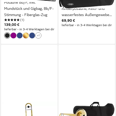
Posaune Bb/F, inkl.
Leichtkoffer für
Mundstück und Gigbag, Bb/F-
Kinderposaune, Reiß- und
Stimmung - Fiberglas-Zug
wasserfestes Außengewebe
(1)
69,90 €
mit Außenfach und
139,00 €
lieferbar - in 3-4 Werktagen bei dir
Thermopolsterung
lieferbar - in 3-4 Werktagen bei dir
+1
MONZANI
CLASSIC CANTABILE
Posaune, Posaunen,
Posaune TP-42 Tenorposaune