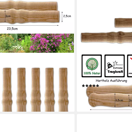
BIGDEAN
lzgriffe für Schiebkarre/Schubkarre
Stangengriff 2x Universal 
-St., Holzgriffe), Langlebig, Griffig,
Schiebkarre Schubkarrengrif
Schubkarren, Schiebekarr
(1)
ab 12,59 €
UVP
15,49 €
-19%
en bei dir
lieferbar - in 4-5 Werktagen be