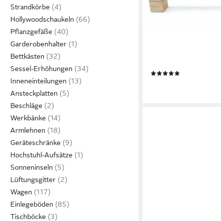
Strandkörbe
Hollywoodschaukeln
Pflanzgefäße
EKENGRIEP
Garderobenhalter
Möbelgriff 252, Holzgr
Bettkästen
Schrank, Schubladen 
Sessel-Erhöhungen
(5)
Inneneinteilungen
ab 7,73 €
lieferbar - in 8-10 Werkta
Ansteckplatten
Beschläge
Werkbänke
Armlehnen
Geräteschränke
Hochstuhl-Aufsätze
Sonneninseln
Lüftungsgitter
Wagen
Einlegeböden
Tischböcke