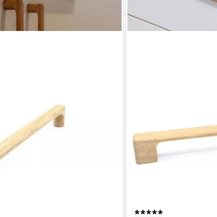
EKENGRIEP
iff aus Eiche für Küche, IKEA
Möbelgriff 253, Holzgriff 
usw.
Schrank, Schubladen usw.
(2)