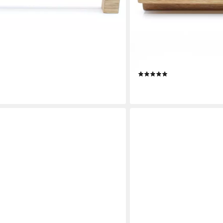
EKENGRIEP
iff aus Eiche für Küche, IKEA
Möbelgriff 203, Holzgriff 
usw.
Schrank, Schubladen usw.
(4)
ab 7,71 €
gen bei dir
lieferbar - in 8-10 Werktagen b