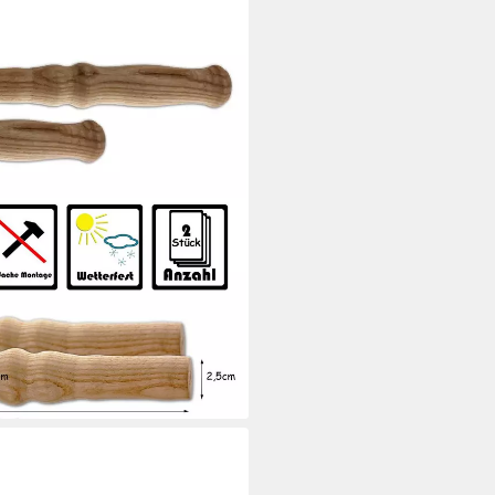
Holzgriffe Karrengriff
fe (Set, 2-St., Holzgriffe),
en, Sackkarren
i dir