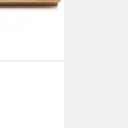
aus Eiche für Küche, IKEA
ei dir