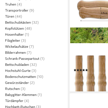
Truhen
Transportroller
Türen
Bettschubkästen
Kopfstützen
Hosenhalter
Filzgleiter
Wickelaufsätze
BIGDEAN
Bilderrahmen
Stangengriff 2 XXL Ho
Schrank-Passepartout
ca. 23,5 cm lang (Set, 2
Bettschubladen
Stark
(1)
Hochstuhl-Gurte
ab 12,59 €
UVP
15,19 €
Bodenschutzmatten
-17%
Gewürzständer
lieferbar - in 4-5 Werktag
Rutschen
Babygitter-Klemmen
Türdämpfer
Hochbett-Rutschen