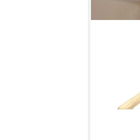
EKENGRIEP
Möbelgriff 255, Holzgr
Schrank, Schubladen 
ab 8,64 €