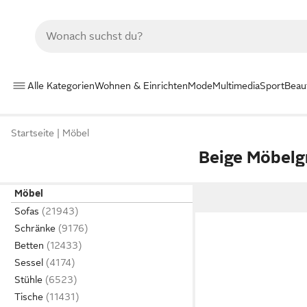
Alle Kategorien
Wohnen & Einrichten
Mode
Multimedia
Sport
Beau
Startseite
Möbel
Beige Möbelgr
Möbel
Sofas
Schränke
Betten
Sessel
Stühle
Tische