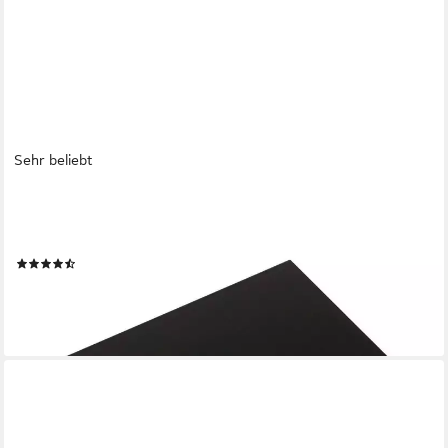
Sehr beliebt
SO-TECH®
Möbelgriff Griffleiste BLANKETT Jane, schwarz Länge 50 mm,
inkl. Schrauben
(24)
ab 0,62 €
lieferbar - in 2-3 Werktagen bei dir