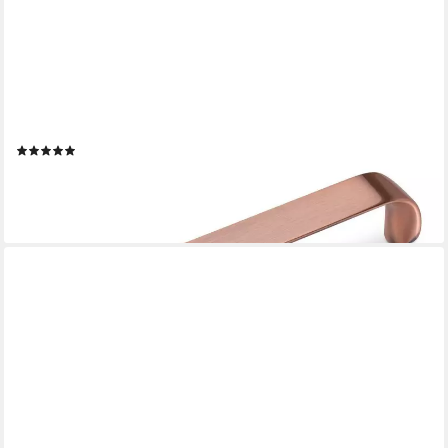
SO-TECH®
Möbelgriff Schrankgriff DALE BA 128 - 192 mm, Lochabstand
128 mm Kupferoptik inkl. Schrauben
(11)
ab 4,07 €
lieferbar - in 2-3 Werktagen bei dir