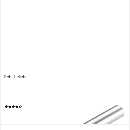
Sehr beliebt
SO-TECH®
Möbelgriff Stangengriff G12 Chrom matt Ø 12 mm BA 64 - 480
mm, Lochabstand 64 mm - inkl. Schrauben
(25)
ab 1,66 €
lieferbar - in 2-3 Werktagen bei dir