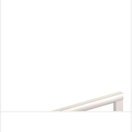
SO-TECH®
Möbelgriff Bügelgriff LEILA BA 128 - 224 mm, inkl. Schrauben
(1-St), BA 160 mm Edelstahloptik matt von SCHÜCO ALU
COMPETENCE
2,16 €
lieferbar - in 2-3 Werktagen bei dir