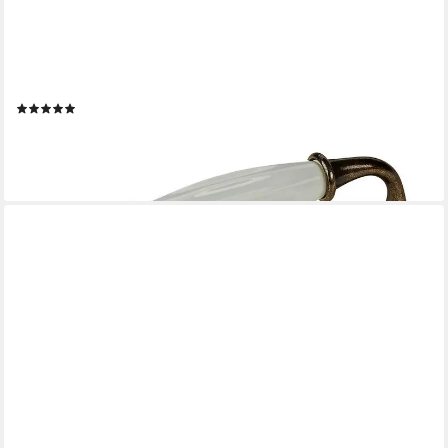
SO-TECH®
Möbelgriff Porzellangriff META BA 128 mm - incl. Schrauben,
Vintage Landhaus Griff Schrankgriff Schubladengriff - incl.
(9)
5,15 €
lieferbar - in 2-3 Werktagen bei dir
+2