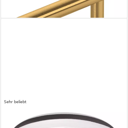
lieferbar - in 2-3 Werktagen bei dir
Sehr beliebt
SO-TECH®
Möbelknopf Schrankknopf DENISE Ø 29 mm Höhe 25 mm (1-
St), Zinkdruckguss, Chrom poliert, inkl. Befestigungsschraube