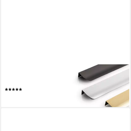
PRIMA-ONLINE
Möbelgriff Möbelgriff Griffleiste Aluminium Gold gebürstet 52-
1200mm Küchengriff
(1)
ab 1,59 €
lieferbar - in 2-3 Werktagen bei dir