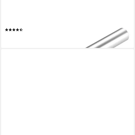
SO-TECH®
Möbelgriff Stangengriff G12 Chrom matt Ø 12 mm BA 64 - 480
mm, Lochabstand 64 mm - inkl. Schrauben
(25)
ab 1,66 €
lieferbar - in 2-3 Werktagen bei dir