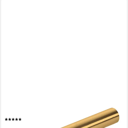
SO-TECH®
Möbelgriff Stangengriff G17 echt Edelstahlrohr Ø 12 mm inkl.
Schrauben (1-St), Goldfarbig galvanisiert, Bohrlochabstand 64
mm, Schrankgriff
(33)
ab 0,77 €