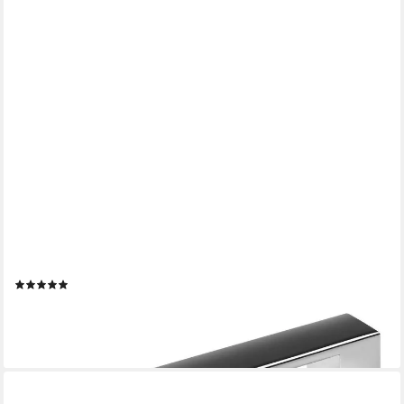
SO-TECH®
Möbelgriff Bügelgriff MARKANT BA 128 mm - incl. Schrauben,
Chrom poliert - inkl. Schrauben
(28)
4,08 €
lieferbar - in 2-3 Werktagen bei dir