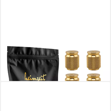
HEIMZEIT
Möbelgriff heimzeit Möbelknöpfe geriffelt (Set, 8-St), für
Schubladen, Türen und Kommoden, inkl. Schraube
20,99 €
lieferbar - in 2-3 Werktagen bei dir