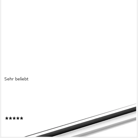
Sehr beliebt
SO-TECH®
Möbelgriff Stangengriff G11 Chrom poliert Ø 12 mm BA 64 -
480 mm, Bohrlochabstand 64 mm, Länge 124 mm, incl.
Schrauben
(91)
ab 0,98 €
lieferbar - in 2-3 Werktagen bei dir