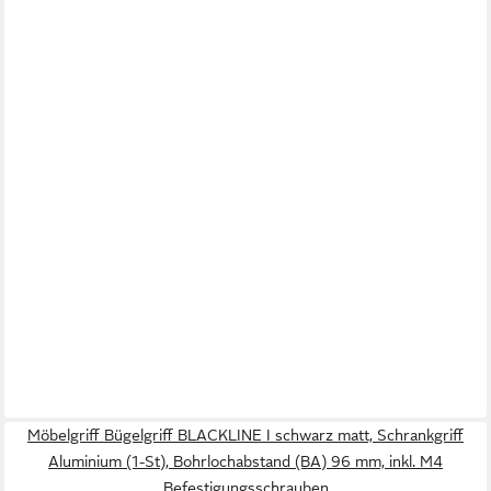
Möbelgriff Bügelgriff BLACKLINE I schwarz matt, Schrankgriff
Aluminium (1-St), Bohrlochabstand (BA) 96 mm, inkl. M4
Befestigungsschrauben