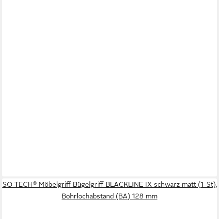
SO-TECH® Möbelgriff Bügelgriff BLACKLINE IX schwarz matt (1-St),
Bohrlochabstand (BA) 128 mm