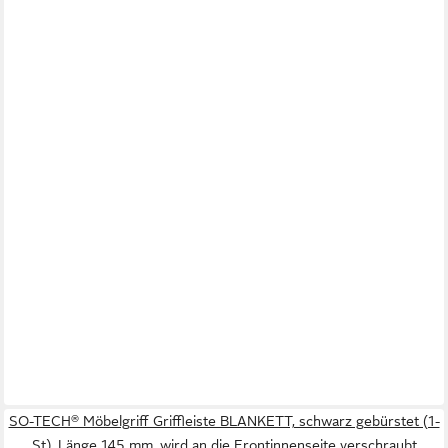
SO-TECH® Möbelgriff Griffleiste BLANKETT, schwarz gebürstet (1-
St), Länge 145 mm, wird an die Frontinnenseite verschraubt