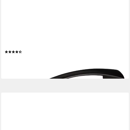
SO-TECH®
Möbelgriff Bogengriff JAN Bohrlochabstände 96 - 128 mm, BA
96 mm Schwarz matt - inkl. Schrauben
(25)
ab 1,52 €
lieferbar - in 2-3 Werktagen bei dir
+1