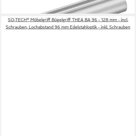
SO-TECH® Möbelgriff Bügelgriff THEA BA 96 - 128 mm - incl.
Schrauben, Lochabstand 96 mm Edelstahloptik - inkl. Schrauben