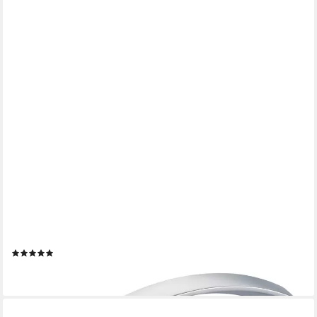
SO-TECH®
Möbelgriff Bogengriff BENT BA 96 - 160 mm, inkl. Schrauben (1-
St), BA 128 mm Chrom matt von SCHÜCO ALU COMPETENCE
(1)
ab 2,70 €
lieferbar - in 2-3 Werktagen bei dir