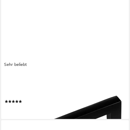
Sehr beliebt
SO-TECH®
Möbelgriff Bügelgriff BLACKLINE I schwarz matt, Schrankgriff
Aluminium (1-St), Bohrlochabstand (BA) 96 mm, inkl. M4
Befestigungsschrauben
(70)
ab 1,54 €
lieferbar - in 2-3 Werktagen bei dir