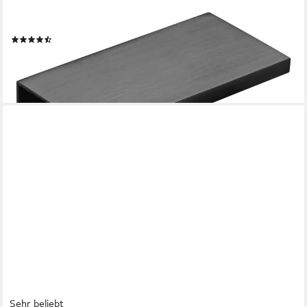
Möbelgriff SEARL, Aluminium, schwarz oder Edelstahloptik (1-
St), 70 mm, schwarz eloxiert gebürstet
(21)
ab 1,27 €
lieferbar - in 2-3 Werktagen bei dir
Sehr beliebt