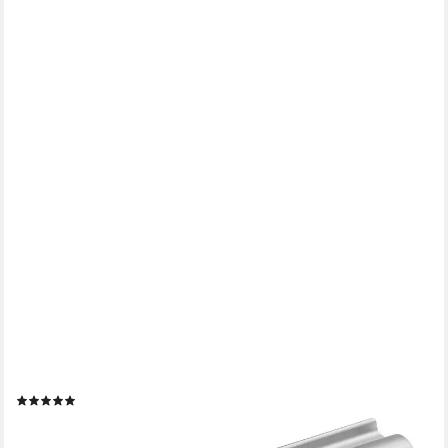
SO-TECH®
Möbelgriff Griffleiste HELSING, Aluminium, Lochabstand 96 -
320 mm, Lochabstand 32 mm Aluminium eloxiert - inkl.
Schrauben
(11)
ab 1,52 €
lieferbar - in 2-3 Werktagen bei dir