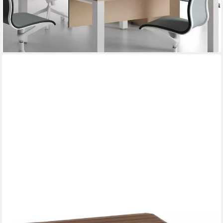
Konferenztisch), Hergestellt in Europa
2.349,00 €
UVP
3.000,00 €
-22%
lieferbar in 9 Wochen
JVMOEBEL