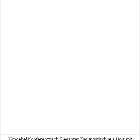
Xlmoebel Konferenztisch Eleganter Tagungstisch aus Holz mit