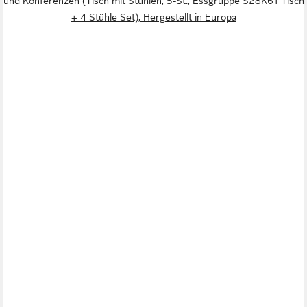
und Konferenzen (Tisch mit Stühlen, 5-St., Essgruppe S28K61 Tisch
+ 4 Stühle Set), Hergestellt in Europa