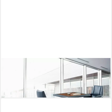
XLMOEBEL
Konferenztisch XLMOEBEL Esstisch MDF Holzoptik mit
Edelstahlkante, Made in Europa
992,00 €
UVP
1.300,00 €
-24%
lieferbar in 12 Wochen