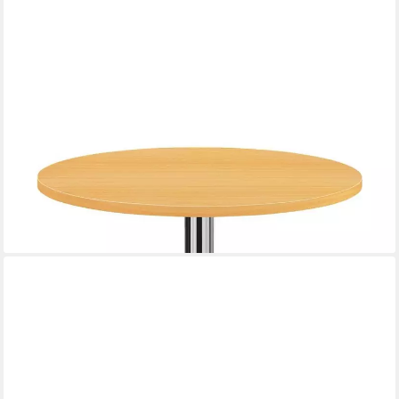
HAMMERBACHER
Konferenztisch Meeting, rund, mit Säulenfuß
ab 356,95 €
lieferbar - in 5-6 Werktagen bei dir