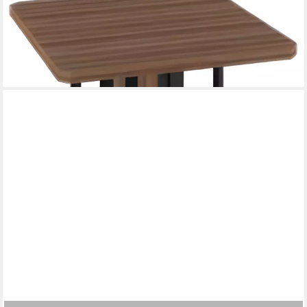
Konferenztisch Designer Tisch in Braun mit quadratischer
Holzplatte (1-St., Konferenztisch), Made in Europa
1.749,00 €
UVP
2.400,00 €
-27%
lieferbar in 10 Wochen