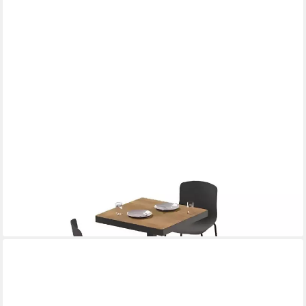
XLMOEBEL
Konferenztisch Holz Bartisch Moderner Ablagetisch für
Wohnräume, Made in Europa
480,00 €
UVP
600,00 €
-20%
lieferbar in 10 Wochen