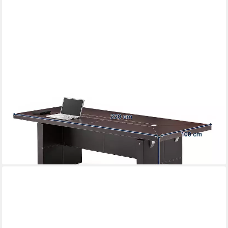
JVMOEBEL
Konferenztisch Moderner Büro Tische Holz Design Möbel
Besprechungs Tisch 220cm Sofort (1-St), Made in Europa
1.879,00 €
UVP
2.279,00 €
-18%
lieferbar - in 8-10 Werktagen bei dir