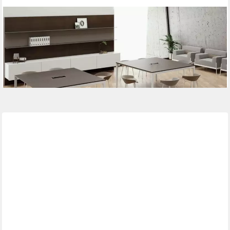
JVMOEBEL
Konferenztisch Quadratischer Konferenztisch in Braun mit
weißen Füßen aus Holz (1-St), Made in Europa
2.529,00 €
UVP
3.200,00 €
-21%
lieferbar in 12 Wochen