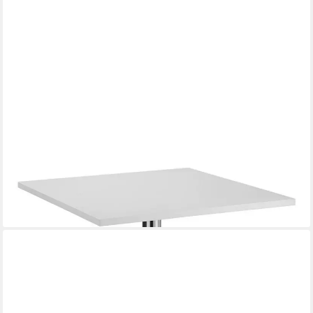
HAMMERBACHER
Konferenztisch Meeting, quadratisch, mit Säulenfuß
ab 403,49 €
lieferbar - in 7-9 Werktagen bei dir