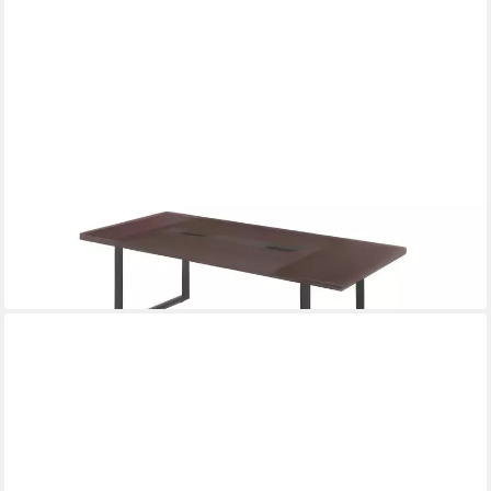
XLMOEBEL
Konferenztisch Schwarzbrauner Konferenztisch mit Holzplatte
und quadratischem Design (Konferenztisch, Konferenztisch),
Hergestellt in Europa
2.529,00 €
UVP
3.200,00 €
-21%
lieferbar in 10 Wochen