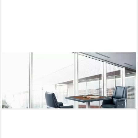
XLMOEBEL
Konferenztisch XLMOEBEL Kunstleder Tisch mit Stühlen, MDF,
Edelstahl Schwarz (Tisch mit Stühlen, 3-St., Tisch mit Stühlen),
Made in Europa
2.089,00 €
UVP
2.700,00 €
-23%
lieferbar in 12 Wochen