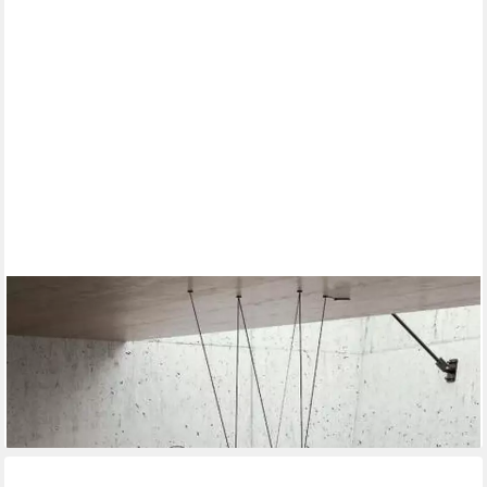
JVMOEBEL
Konferenztisch Frezza Konferenztisch aus Holz in Grau und
Schwarz (1-St), Made in Italy
2.469,00 €
UVP
3.100,00 €
-20%
lieferbar in 8 Wochen