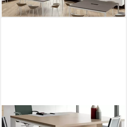
-22%
lieferbar in 9 Wochen
XLMOEBEL
Konferenztisch Moderner Konferenztisch aus Holz für
Besprechungen und Bürogebrauch (Konferenztisch, 1-St.,