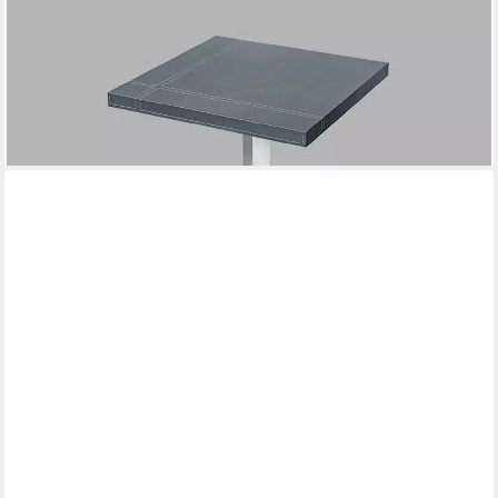
XLMOEBEL
Konferenztisch Designer Beistelltisch aus Leder und Metall
60x60 cm, Made in Europa
616,00 €
UVP
770,00 €
-20%
lieferbar in 12 Wochen