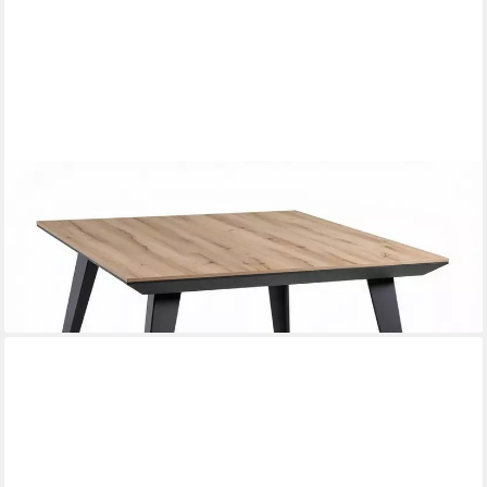
XLMOEBEL
Konferenztisch Schreibtisch Bürotisch für Arbeitszimmer und
Homeoffice (1-St), Made in Europa
856,00 €
UVP
1.200,00 €
-29%
lieferbar in 10 Wochen