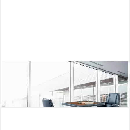
XLMOEBEL
Konferenztisch Designer Esstisch für Luxus Wohn- und
Esszimmer (Designer Esstisch), Made in Europa
1.399,00 €
UVP
1.800,00 €
-22%
lieferbar in 12 Wochen