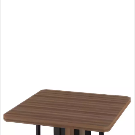
XLMOEBEL
Konferenztisch Brauner Designer Tisch aus Holz, quadratisch
und modern (Konferenztisch, 1-St., Konferenztisch), Hergestellt
in Europa
2.679,00 €
UVP
3.400,00 €
-21%
lieferbar in 10 Wochen