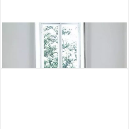
JVMOEBEL
Konferenztisch Beiger Schreibtisch aus Holz mit modernen
weißen Tischfüßen (1-St), Made in Italy
4.039,00 €
UVP
5.100,00 €
-21%
lieferbar in 8 Wochen