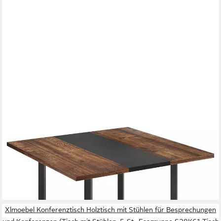
COSTWAY
Konferenztisch, 4 Personen quadratischer Esstisch,
zusammensetzbar 100x100x75cm
92,99 €
UVP
137,99 €
-33%
lieferbar - in 3-4 Werktagen bei dir
Xlmoebel Konferenztisch Holztisch mit Stühlen für Besprechungen