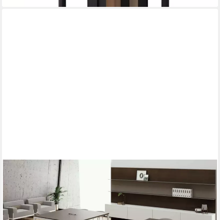
XLMOEBEL
Konferenztisch Moderner Konferenztisch in elegantem Design
aus robustem Material (Konferenztisch, 1-St., Konferenztisch),
Hergestellt in Europa
2.879,00 €
UVP
3.700,00 €