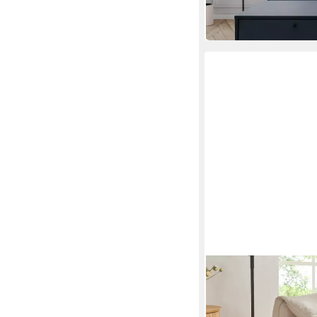
in 7-9 Werktagen bei dir
EN.CASA
Couchtisch
100 x 40 x 50 cm
B/H/T
69,99 €
UVP
94,99 €