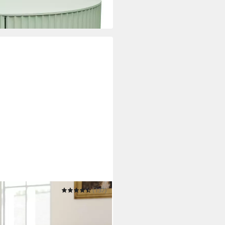
(137)
eistelltisch stapelbarer
hmen