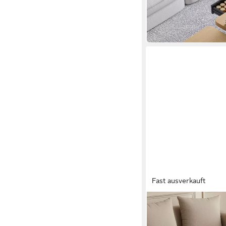
215,77 €
240,35 €
-10%
lieferbar in 5 Wochen
Fast ausverkauft
EN.CASA
Couchtisch
Mehrere Größen