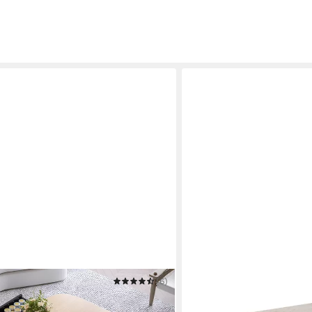
(6)
SKYE DECOR
/90x90cm ÖKO Modern Modular 2-
Couchtisch Sable