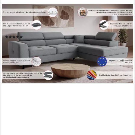
OTTO HOME
Ecksofa AADEN Schlafsofa 254 cm - OTTO. Verlässliche
Qualität., mit Bettfunktion, Bettkasten, Kopfstützen, rechts/links
bestellbar
(31)
999,99 €
UVP
1.449,00 €
-31%
lieferbar - in 3-5 Werktagen bei dir