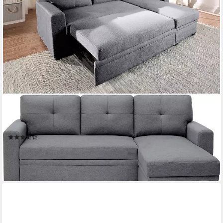
ATLANTIC HOME COLLECTION
Ecksofa Gerrit L-Form, B: 216 cm, mit Schlaffunktion &
Bettkasten
(176)
479,99 €
UVP
747,00 €
-36%
lieferbar - in 2-3 Werktagen bei dir