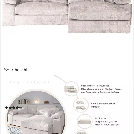
Sehr beliebt
OTTO HOME
Ecksofa Soft&Cosy XXL L-Form, B: 303 cm - OTTO. Verlässliche
Qualität., Mega-Sofa, Cord oder Chenille-Struktur, mit Federkern
& 4 Zierkissen
(119)
1.099,99 €
UVP
1.999,00 €
-45%