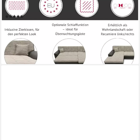
cm, wahlw. mit Bettfunktion, inkl. Zierkissen, Unser
Dauertiefpreis
(199)
ab 799,99 €
UVP
1.449,99 €
-45%
lieferbar - in 6-8 Werktagen bei dir