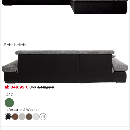
Sehr beliebt
DOMO COLLECTION
Ecksofa MORIC 300x172 cm, XXL-Sofa mit viel Platz, L-Form,
auch in Cord, wahlweise mit Bettfunktion und Armteilverstellung,
schwarz-weiß-grau
(1045)
ab 849,99 €
UVP
1.449,99 €
-41%
lieferbar in 2 Wochen
+13