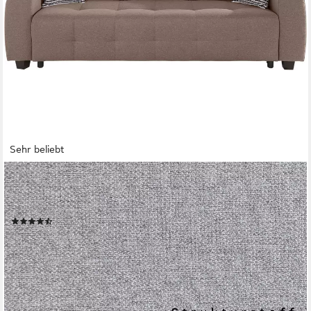
Sehr beliebt
OTTO HOME
Schlafsofa Bella, B: 241 cm, Liegefl. 142x194 cm, Schlaffunktion,
Bettkasten & 2 Zierkissen, Federkern
(1421)
469,99 €
UVP
1.019,00 €
-54%
lieferbar in 2 Wochen
+4