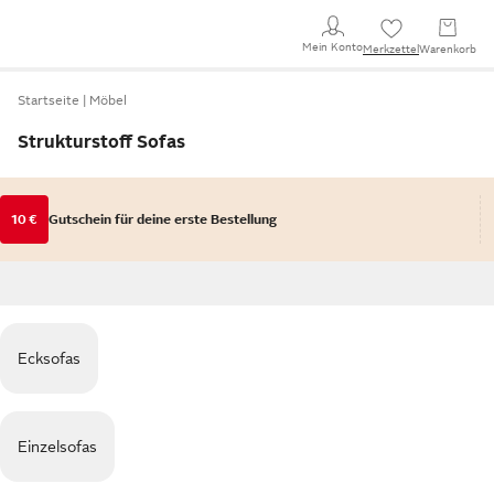
Mein Konto
Merkzettel
Warenkorb
Startseite
Möbel
Strukturstoff Sofas
10 €
Gutschein für deine erste Bestellung
Ecksofas
Einzelsofas