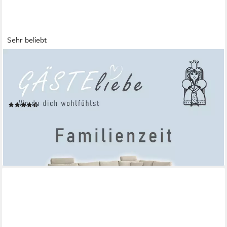
Sehr beliebt
JOCKENHÖFER GRUPPE
Wohnlandschaft Orlando U-Form, B: 337 cm, Liegefl. 135x305
cm, mit Schlaffunktion, Bettkasten, 2 Kopfstützen & 2
Zierkissen,Federkern
(1197)
1.349,99 €
UVP
1.649,99 €
-18%
lieferbar - in 3-5 Werktagen bei dir
+6