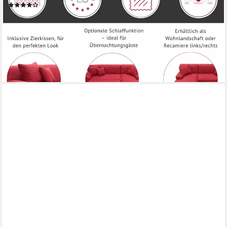
(185)
ab 629,99 €
UVP
1.199,99 €
-48%
lieferbar in 2 Wochen