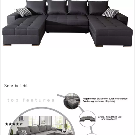
Sehr beliebt
COLLECTION AB
Wohnlandschaft Josy XL U-Form, Breite: 313 cm, Liegefl.
137x266 cm, Schlaffunktion, Bettkasten & 2 Zierkissen,
Federkern
(3463)
869,99 €
UVP
1.129,00 €