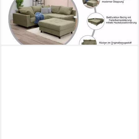
ab 799,99 €
UVP
1.499,00 €
-47%
lieferbar in 2 Wochen
+5