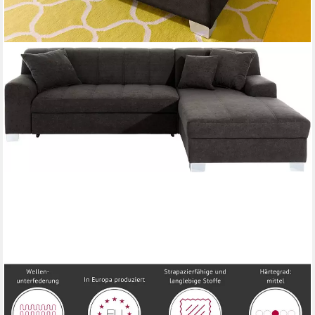
DOMO COLLECTION
Ecksofa TURAH 239x152 cm, inkl. Zierkissen, moderne
Steppung, wahlw. mit Bettfunktion, L-Form, Unser Dauertiefpreis