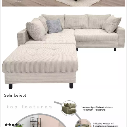
Sehr beliebt
COLLECTION AB
Ecksofa Toni L-Form, B: 215 cm, Set: Sofa & Hocker, 2
Zierkissen, Federkern
(159)