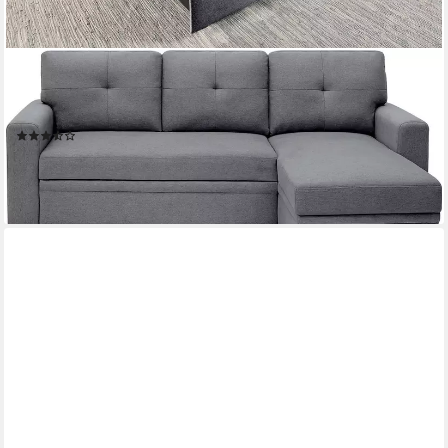
ATLANTIC HOME COLLECTION
Ecksofa Gerrit L-Form, B: 216 cm, mit Schlaffunktion &
Bettkasten
(176)
479,99 €
UVP
747,00 €
-36%
lieferbar - in 2-3 Werktagen bei dir